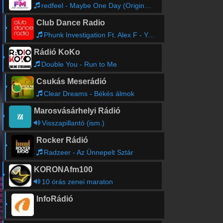
redfeel - Maybe One Day (Original Mix)
Club Dance Radio
Phunk Investigation Ft. Alex F - You Don't Fool Me
Rádió KoKo
Double You - Run to Me
Csukás Meserádió
Clear Dreams - Békés álmok
Marosvásárhelyi Rádió
Visszapillantó (ism.)
Rocker Rádió
Radzeer - Az Ünnepelt Sztár
KORONAfm100
10 órás zenei maraton
InfoRádió