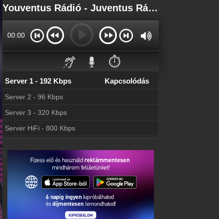
Főoldal
Youventus Rádió - Juventus Rádió - Juventus Rádió Online
myonlineradio.hu
Bejelentkezés
00:00
Hozz létre saját fiókot!
Kapcsolat
⏱️
Írj nekünk!
Server 1 - 192 Kbps
Kapcsolódás
Most szól
Tudd meg mi szólt eddig
Server 2 - 96 Kbps
Hírek
Server 3 - 320 Kbps
Juventus Rádió kapcsolatos hírek
Server HiFi - 800 Kbps
Partnerek
Rádiós partnerek
Rádió beágyazás
Ágyazd be weboldaladba
Online rádió készítés
Készítés lépésről lépésre