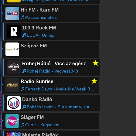
Hír FM - Karc FM
Paláver ismétlés
103.9 Rock FM
EDDA - Ünnep
Szépvíz FM
★
Röhej Rádió - Vicc az egész
Röhej Rádió - Vegyes1348
★
Radio Sunrise
Ferreck Dawn - Make Me Weak (ft. Caroline Byrne)
Dankó Rádió
Bohács István - Süt a mama, süt a pék; Vörösbort ittam az este
Sláger FM
Curtis - Kegyelem
Mulatós Rádiók