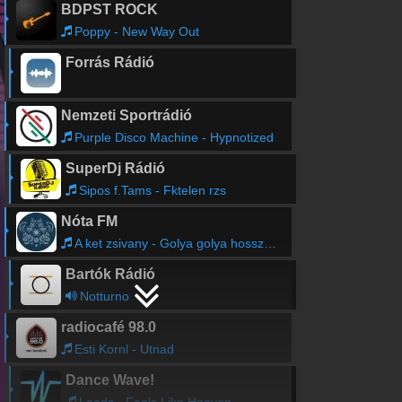
BDPST ROCK
Poppy - New Way Out
Forrás Rádió
Nemzeti Sportrádió
Purple Disco Machine - Hypnotized
SuperDj Rádió
Sipos f.Tams - Fktelen rzs
Nóta FM
A ket zsivany - Golya golya hosszu labu golya
Bartók Rádió
Notturno
radiocafé 98.0
Esti Kornl - Utnad
Dance Wave!
Loods - Feels Like Heaven