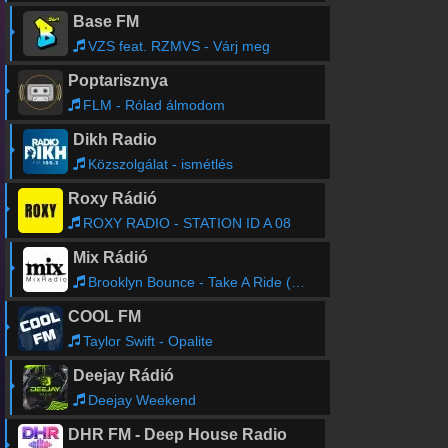
Base FM
VZS feat. RZMVS - Várj meg
Poptarisznya
FLM - Rólad álmodom
Dikh Radio
Közszolgálat - ismétlés
Roxy Rádió
ROXY RADIO - STATION ID A 08
Mix Rádió
Brooklyn Bounce - Take A Ride (Mujek Edit 2k21)
COOL FM
Taylor Swift - Opalite
Deejay Rádió
Deejay Weekend
DHR FM - Deep House Radio