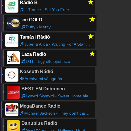
★
Rádió B
- Trance - Set You Free
★
ice GOLD
Duffy - Mercy
★
Tamási Rádió
Jubël & Alida - Waiting For A Star To Fall
★
Laza Rádió
LGT - Egy elfelejtett szó
Kossuth Rádió
Archívumi válogatás
BEST FM Debrecen
Lynyrd Skynyrd - Sweet Home Alabama
MegaDance Rádió
Michael Jackson - They don't care about us
Danubius Rádió
Gigi D'Agostino - Hollywood feat. LA Vision