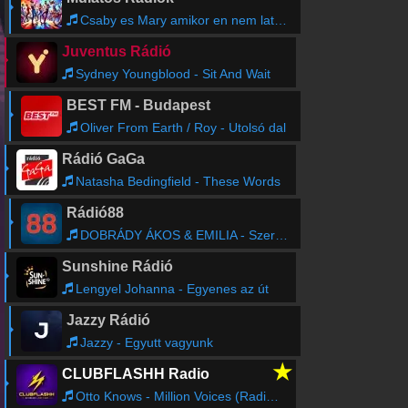
Csaby es Mary amikor en nem latlak
Juventus Rádió
Sydney Youngblood - Sit And Wait
BEST FM - Budapest
Oliver From Earth / Roy - Utolsó dal
Rádió GaGa
Natasha Bedingfield - These Words
Rádió88
DOBRÁDY ÁKOS & EMILIA - Szerelemre hangolva
Sunshine Rádió
Lengyel Johanna - Egyenes az út
Jazzy Rádió
Jazzy - Egyutt vagyunk
★
CLUBFLASHH Radio
Otto Knows - Million Voices (Radio Edit)