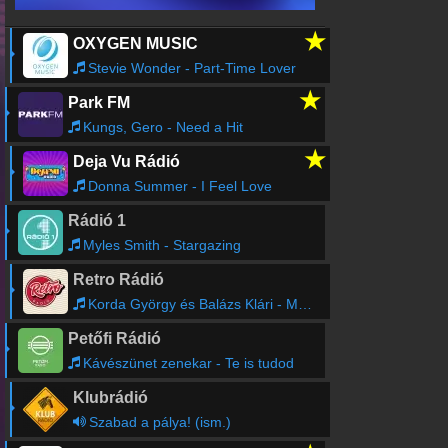
★
OXYGEN MUSIC
Stevie Wonder - Part-Time Lover
★
Park FM
Kungs, Gero - Need a Hit
★
Deja Vu Rádió
Donna Summer - I Feel Love
Rádió 1
Myles Smith - Stargazing
Retro Rádió
Korda György és Balázs Klári - Mamma Maria
Petőfi Rádió
Kávészünet zenekar - Te is tudod
Klubrádió
Szabad a pálya! (ism.)