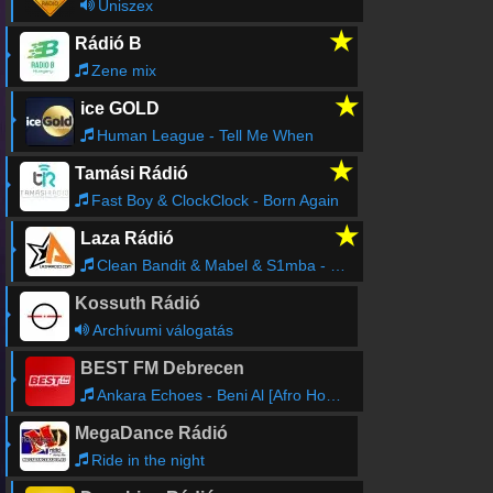
Uniszex
★
Rádió B
Zene mix
★
ice GOLD
Human League - Tell Me When
★
Tamási Rádió
Fast Boy & ClockClock - Born Again
★
Laza Rádió
Clean Bandit & Mabel & S1mba - Tick Tock (feat. S1mba) [UK Mix]
Kossuth Rádió
Archívumi válogatás
BEST FM Debrecen
Ankara Echoes - Beni Al [Afro House Remix]
MegaDance Rádió
Ride in the night