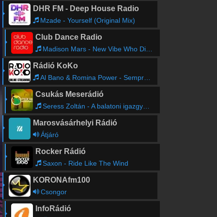
DHR FM - Deep House Radio
Mzade - Yourself (Original Mix)
Club Dance Radio
Madison Mars - New Vibe Who Dis (feat. Little League)
Rádió KoKo
Al Bano & Romina Power - Sempre, Sempre
Csukás Meserádió
Seress Zoltán - A balatoni igazgyöngy
Marosvásárhelyi Rádió
Átjáró
Rocker Rádió
Saxon - Ride Like The Wind
KORONAfm100
Csongor
InfoRádió