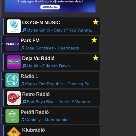
★
OXYGEN MUSIC
Myles Smith - Stay (If You Wanna Dance)
★
Park FM
Jose Gonzalez - Heartbeats
★
Deja Vu Rádió
Liquid - Orlando Dawn
Rádió 1
Kygo / OneRepublic - Chasing Paradise
Retro Rádió
Bad Boys Blue - You're A Woman
Petőfi Rádió
Dánielfy - Mammamia
Klubrádió