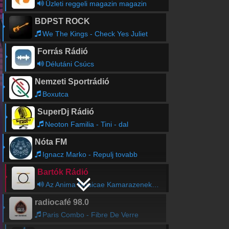
Üzleti reggeli magazin magazin
BDPST ROCK
We The Kings - Check Yes Juliet
Forrás Rádió
Délutáni Csúcs
Nemzeti Sportrádió
Boxutca
SuperDj Rádió
Neoton Familia - Tini - dal
Nóta FM
Ignacz Marko - Repulj tovabb
Bartók Rádió
Az Anima Musicae Kamarazenekar hangversenye
radiocafé 98.0
Paris Combo - Fibre De Verre