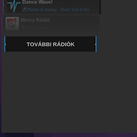
Dance Wave!
Platon & Joolay - Don't Let It Go
Mercy Rádió
Inke mama
TOVÁBBI RÁDIÓK