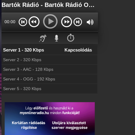
Főoldal
Bartók Rádió - Bartók Rádió Online - Bartók Rádió Élő
myonlineradio.hu
Bejelentkezés
00:00
Hozz létre saját fiókot!
Kapcsolat
⏱️
Írj nekünk!
Server 1 - 320 Kbps
Kapcsolódás
Archívum
Bartók Rádió korábbi adásai
Server 2 - 320 Kbps
Frekvenciák
Server 3 - AAC - 128 Kbps
Bartók Rádió frekvencia
Server 4 - OGG - 192 Kbps
Hírek
Bartók Rádió kapcsolatos hírek
Server 5 - 320 Kbps
Partnerek
Rádiós partnerek
Rádió beágyazás
Ágyazd be weboldaladba
Online rádió készítés
Készítés lépésről lépésre