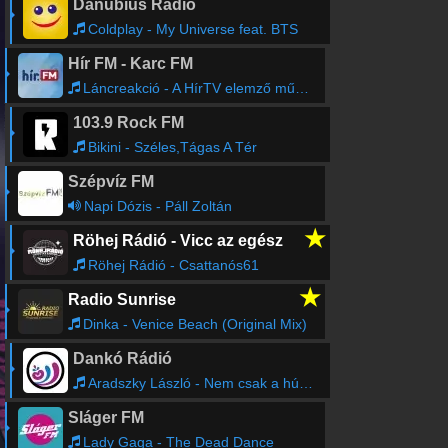
Danubius Rádió
Coldplay - My Universe feat. BTS
Hír FM - Karc FM
Láncreakció - A HírTV elemző műsora
103.9 Rock FM
Bikini - Széles,Tágas A Tér
Szépvíz FM
Napi Dózis - Páll Zoltán
★
Röhej Rádió - Vicc az egész
Röhej Rádió - Csattanós61
★
Radio Sunrise
Dinka - Venice Beach (Original Mix)
Dankó Rádió
Aradszky László - Nem csak a húszéveseké a világ
Sláger FM
Lady Gaga - The Dead Dance