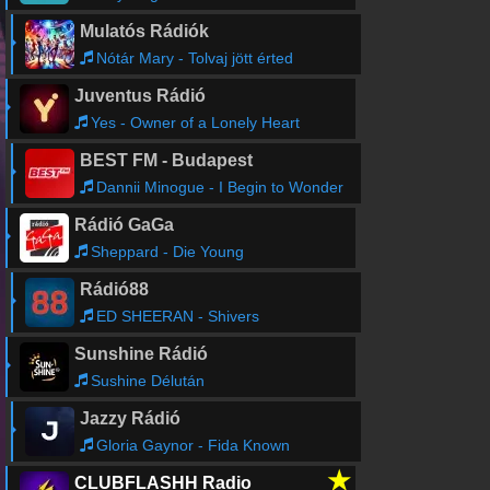
Mulatós Rádiók
Nótár Mary - Tolvaj jött érted
Juventus Rádió
Yes - Owner of a Lonely Heart
BEST FM - Budapest
Dannii Minogue - I Begin to Wonder
Rádió GaGa
Sheppard - Die Young
Rádió88
ED SHEERAN - Shivers
Sunshine Rádió
Sushine Délután
Jazzy Rádió
Gloria Gaynor - Fida Known
★
CLUBFLASHH Radio