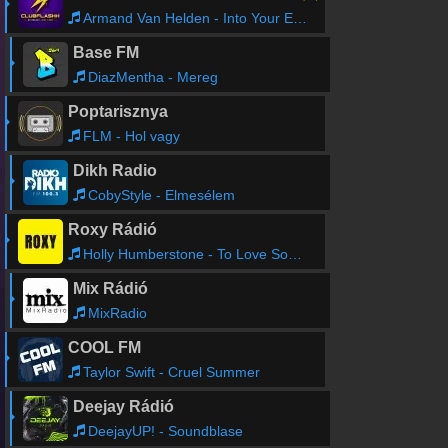
Armand Van Helden - Into Your Eyes (Radio Edit)
Base FM
DiazMentha - Mereg
Poptarisznya
FLM - Hol vagy
Dikh Radio
CobyStyle - Elmesélem
Roxy Rádió
Holly Humberstone - To Love Somebody
Mix Rádió
MixRadio
COOL FM
Taylor Swift - Cruel Summer
Deejay Rádió
DeejayUP! - Soundblase