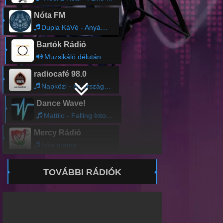
Nóta FM
Dupla KáVé - Anyám Könnyei
Bartók Rádió
Muzsikáló délután
radiocafé 98.0
Napközi - az ország leghallgatottabb gyerekrádiója
Dance Wave!
Mattilo - Falling Into Light
Mercy Rádió
Inke mama
TOVÁBBI RÁDIÓK