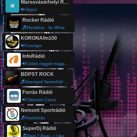
Marosvásárhelyi Rádió
Átjáró
Rocker Rádió
Metallica - So What
KORONAfm100
Csongor
InfoRádió
Üzleti reggeli magazin magazin
BDPST ROCK
Avenged Sevenfold - Roman Sky
Forrás Rádió
Délutáni Csúcs
Nemzeti Sportrádió
Hazafutás
SuperDj Rádió
Reel 2 Real - I Like To Move It