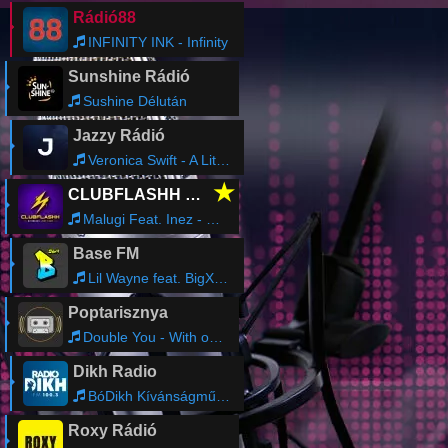
Rádió88
INFINITY INK - Infinity
Sunshine Rádió
Sushine Délután
Jazzy Rádió
Veronica Swift - A Little Taste
★
CLUBFLASHH Radio
Malugi Feat. Inez - Chiggy Chiggy
Base FM
Lil Wayne feat. BigXthaPlug & Jay Jones - Hip-Hop
Poptarisznya
Double You - With or without You
Dikh Radio
BóDikh Kívánságműsor - Bódi Csabi Jr.
Roxy Rádió