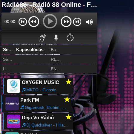
Rádió88 - Rádió 88 Online - FM 95.4
00:00
⏱️
Server 1 - 192 Kbps
Kapcsolódás
Backup - 192 Kbps
Server 2 - 160 Kbps
REPLAY - 160 Kbps
LIGHT - 160 Kbps
ENERGY - 160 Kbps
★
OXYGEN MUSIC
MKTO - Classic
★
Park FM
Gigamesh, Elohim, Thomas Adagio - Everything In Its Right Place
★
Deja Vu Rádió
Dj Quicksilver - I Have a Dream