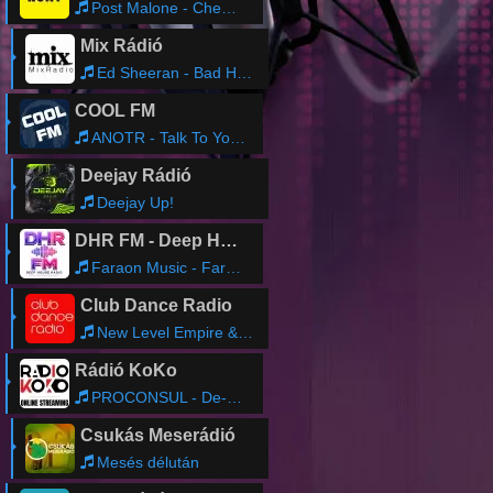
Post Malone - Chemical
Mix Rádió
Ed Sheeran - Bad Habits (MEDUZA Extended Remix)
COOL FM
ANOTR - Talk To You (Feat. 54 Ultra)
Deejay Rádió
Deejay Up!
DHR FM - Deep House Radio
Faraon Music - Faraon - That's Life ( Official Music )@Faraon krystian #dancemusic @Rezilienza #deephousemusic
Club Dance Radio
New Level Empire & Majka - jra ton (Sterbinszky x Mynea Remix)
Rádió KoKo
PROCONSUL - De-as avea 2025
Csukás Meserádió
Mesés délután