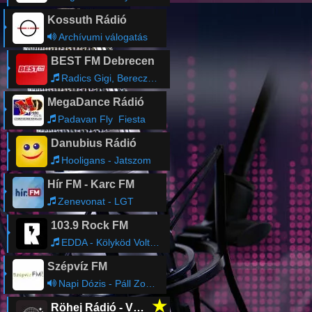
Kossuth Rádió
Archívumi válogatás
BEST FM Debrecen
Radics Gigi, Bereczki Zoltán, Király Viktor, - Álmodd meg a csodát!
MegaDance Rádió
Padavan Fly  Fiesta
Danubius Rádió
Hooligans - Jatszom
Hír FM - Karc FM
Zenevonat - LGT
103.9 Rock FM
EDDA - Kölyköd Voltam
Szépvíz FM
Napi Dózis - Páll Zoltán
★
Röhej Rádió - Vicc az egész