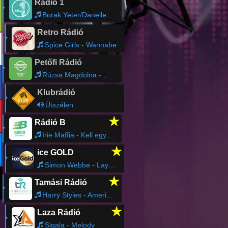
Rádió 1
Burak Yeter/Danelle Sandoval - Tuesday
Retro Rádió
Spice Girls - Wannabe
Petőfi Rádió
Rúzsa Magdolna - Rúzs
Klubrádió
Útszélen
★
Rádió B
Irie Maffia - Kell egy ház
★
ice GOLD
Simon Webbe - Lay Your Hands
★
Tamási Rádió
Harry Styles - American Girls
★
Laza Rádió
Sigala - Melody