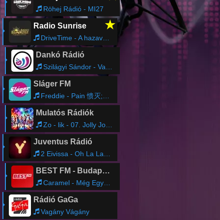
Röhej Rádió - MI27
★
Radio Sunrise
DriveTime - A hazavezető mixműsor!
Dankó Rádió
Szilágyi Sándor - Valamikor fehér rózsa volt az én virágom
Sláger FM
Freddie - Pain 愦灭; Glory
Mulatós Rádiók
Zo - lik - 07. Jolly Joker
Juventus Rádió
2 Eivissa - Oh La La La
BEST FM - Budapest
Caramel - Még Egyszer
Rádió GaGa
Vagány Vágány