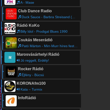
A - Mase
Club Dance Radio
Duck Sauce - Barbra Streisand (Radio Edit)
Rádió KoKo
Billy Idol - Prodigal Blues 1990
Csukás Meserádió
Pató Márton - Mirr-Murr híres festő lesz
Marosvásárhelyi Rádió
Jó reggelt, Erdély!
Rocker Rádió
Éjfény - Búcsú
KORONAfm100
Kata – Turmix
InfoRádió