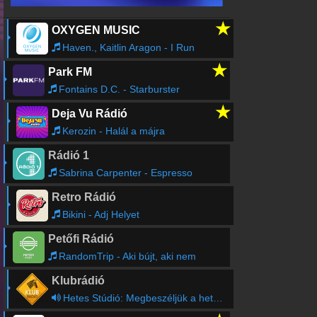
★
OXYGEN MUSIC
Haven., Kaitlin Aragon - I Run
★
Park FM
Fontains D.C. - Starburster
★
Deja Vu Rádió
Kerozin - Halál a májra
Rádió 1
Sabrina Carpenter - Espresso
Retro Rádió
Bikini - Adj Helyet
Petőfi Rádió
RandomTrip - Aki bújt, aki nem
Klubrádió
Hetes Stúdió: Megbeszéljük a hetet (ism.)