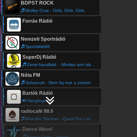
BDPST ROCK
Motley Crue - Girls, Girls, Girls
Forrás Rádió
Nemzeti Sportrádió
Sportdélelőtt
SuperDj Rádió
Zenei kavalkád. - Minden ami sláger.
Nóta FM
Suhancok - Nem faj mar a szivem
Bartók Rádió
Hangfogó
radiocafé 98.0
Malcolm Stachan - Quest For Love feat. Tanja Daese
Dance Wave!
Kostya Outta - Voices