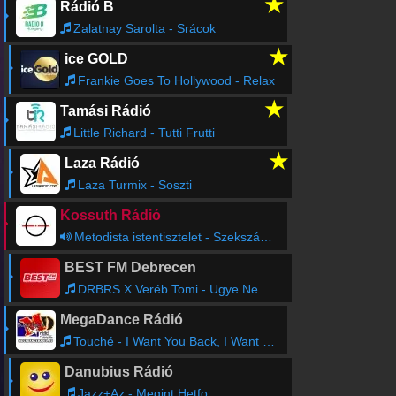
★
Rádió B
Zalatnay Sarolta - Srácok
★
ice GOLD
Frankie Goes To Hollywood - Relax
★
Tamási Rádió
Little Richard - Tutti Frutti
★
Laza Rádió
Laza Turmix - Soszti
Kossuth Rádió
Metodista istentisztelet - Szekszárdról
BEST FM Debrecen
DRBRS X Veréb Tomi - Ugye Nem Bántad Meg
MegaDance Rádió
Touché - I Want You Back, I Want Your Heart
Danubius Rádió
Jazz+Az - Megint Hetfo