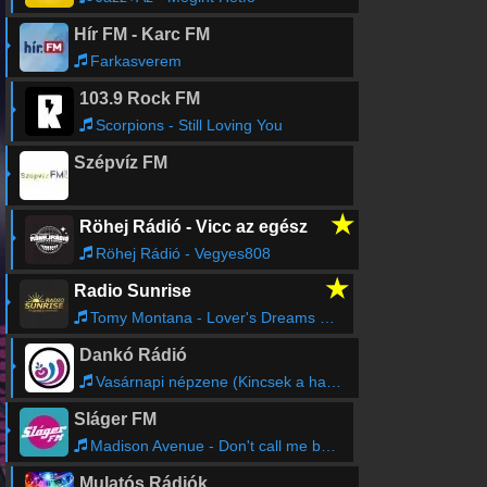
Hír FM - Karc FM
Farkasverem
103.9 Rock FM
Scorpions - Still Loving You
Szépvíz FM
★
Röhej Rádió - Vicc az egész
Röhej Rádió - Vegyes808
★
Radio Sunrise
Tomy Montana - Lover's Dreams (Radio Edit)
Dankó Rádió
Vasárnapi népzene (Kincsek a hagyományban)
Sláger FM
Madison Avenue - Don't call me baby
Mulatós Rádiók