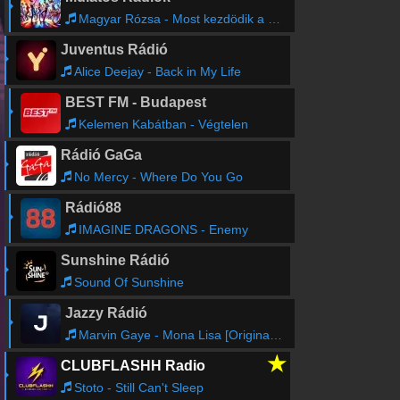
Magyar Rózsa - Most kezdödik a tánc , Túl a Tiszán , A szegedi csikós
Juventus Rádió
Alice Deejay - Back in My Life
BEST FM - Budapest
Kelemen Kabátban - Végtelen
Rádió GaGa
No Mercy - Where Do You Go
Rádió88
IMAGINE DRAGONS - Enemy
Sunshine Rádió
Sound Of Sunshine
Jazzy Rádió
Marvin Gaye - Mona Lisa [Original Mono LP Mix]
★
CLUBFLASHH Radio
Stoto - Still Can't Sleep