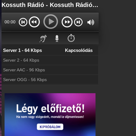
Főoldal
Kossuth Rádió - Kossuth Rádió Online - Kossuth Rádió ÉLŐ
myonlineradio.hu
Bejelentkezés
00:00
Hozz létre saját fiókot!
Kapcsolat
⏱️
Írj nekünk!
Server 1 - 64 Kbps
Kapcsolódás
Archívum
Kossuth Rádió korábbi adásai
Server 2 - 64 Kbps
Frekvenciák
Server AAC - 96 Kbps
Kossuth Rádió frekvencia
Server OGG - 56 Kbps
Hírek
Kossuth Rádió kapcsolatos hírek
Partnerek
Rádiós partnerek
Rádió beágyazás
Ágyazd be weboldaladba
Online rádió készítés
Készítés lépésről lépésre