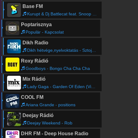
Base FM
Kurupt & Dj Battlecat feat. Snoop Dogg - Me N The Boyz
Poptarisznya
Populär - Kapcsolat
Dikh Radio
Dikh hétvége,nyelvoktatás - Sztojka Armandó
Roxy Rádió
Goodboys - Bongo Cha Cha Cha
Mix Rádió
Lady Gaga - Garden Of Eden (Viv Castle Remix)
COOL FM
Ariana Grande - positions
Deejay Rádió
Deejay Weekend - Rob
DHR FM - Deep House Radio