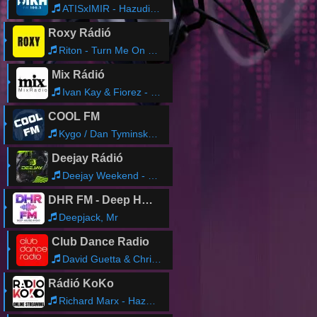
ATISxIMIR - Hazudik a Szemed
Roxy Rádió
Riton - Turn Me On feat. Oliver Heldens, Vula
Mix Rádió
Ivan Kay & Fiorez - Cuba & Salsa (Original Mix)
COOL FM
Kygo / Dan Tyminski - Heaven On Your Mind
Deejay Rádió
Deejay Weekend - Chef
DHR FM - Deep House Radio
Deepjack, Mr
Club Dance Radio
David Guetta & Chris Willis - Just a Little More Love (Wally Lopez Radio Remix)
Rádió KoKo
Richard Marx - Hazard (0,30)