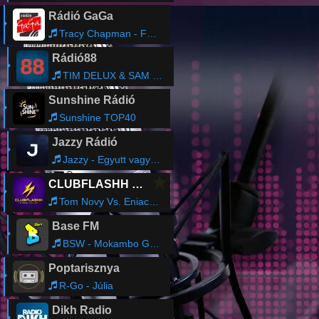
Rádió GaGa
Tracy Chapman - Fast Car
Rádió88
TIM DELUX & SAM OBERNIK - It Just Won't Do
Sunshine Rádió
Sunshine TOP40
Jazzy Rádió
Jazzy - Egyutt vagyunk
★
CLUBFLASHH Radio
Tom Novy Vs. Eniac - Pumpin’ (Original Radio Edit)
Base FM
BSW - Mokambo Gang
Poptarisznya
R-Go - Júlia
Dikh Radio