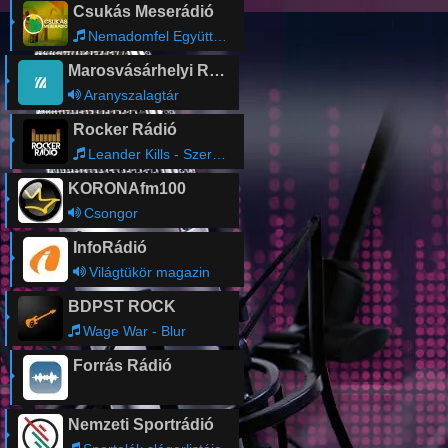
Csukás Meserádió
Nemadomfel Együttes - Tevekaraván
Marosvásárhelyi Rádió
Aranyszalagtár
Rocker Rádió
Leander Kills - Szeresd Bennem
KORONAfm100
Csongor
InfoRádió
Világtükör magazin
BDPST ROCK
Wage War - Blur
Forrás Rádió
Nemzeti Sportrádió