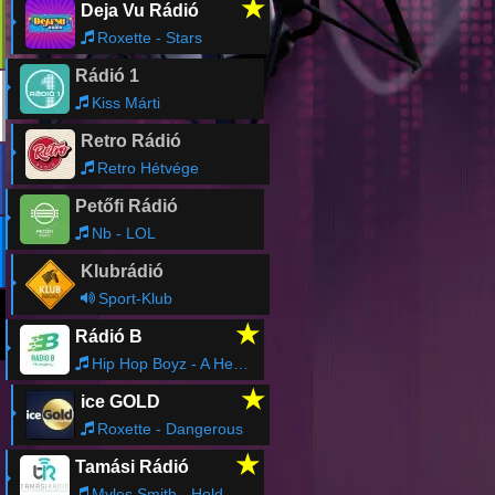
★
Deja Vu Rádió
Roxette - Stars
Rádió 1
Kiss Márti
Retro Rádió
Retro Hétvége
Petőfi Rádió
Nb - LOL
Klubrádió
Sport-Klub
★
Rádió B
Hip Hop Boyz - A Hegyekbe Fönn
★
ice GOLD
Roxette - Dangerous
★
Tamási Rádió
Myles Smith - Hold Me In The Dark