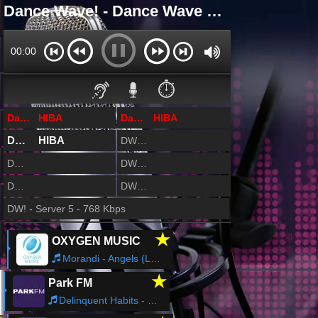
Dance Wave! - Dance Wave Online - Dance Wave Retro
00:00
⏱️
Dance Wave! - 128 Kbps
HIBA
Dance Wave Retro! - 128 Kbps
HIBA
DWR! - Server 2 - 160 Kbps
Kapcsolódás
DW! - Server 2 - 160 Kbps
HIBA
DW! - Server 3 - 64 Kbps
DWR! Server 3 - 64 Kbps
DW! Server 4 - 96 Kbps
DWR! Server 4 - 768 Kbps
DW! - Server 5 - 768 Kbps
★
OXYGEN MUSIC
Morandi - Angels (Love Is The Answer)
★
Park FM
Delinquent Habits - Tres Delinquentes