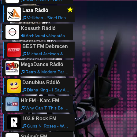
★
Laza Rádió
Vellkhan - Steel Resolve
Kossuth Rádió
Archívumi válogatás
BEST FM Debrecen
Michael Jackson & Justin Timberlake - Love Never Felt So Good
MegaDance Rádió
Retro & Modern Party Live Mix
Danubius Rádió
Diana King - I Say A Little Prayer
Hír FM - Karc FM
Why Can T This Be Love - VAN HALEN
103.9 Rock FM
Guns N' Roses - Welcome To The Jungle
Szépvíz FM