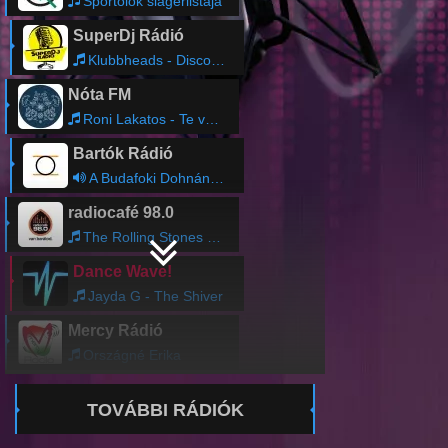
Sportolók slágerlistája
SuperDj Rádió
Klubbheads - Discohopping
Nóta FM
Roni Lakatos - Te vagy a legszebb almom
Bartók Rádió
A Budafoki Dohnányi Zenekar hangversenye
radiocafé 98.0
The Rolling Stones - Rain Fall Down (Ashley Beedles Heavy Disco Remix)
Dance Wave!
Jayda G - The Shiver
Mercy Rádió
Országné Erika
TOVÁBBI RÁDIÓK