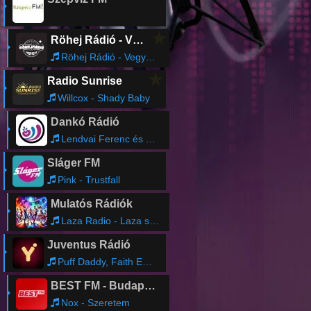
★
Röhej Rádió - Vicc az egész
Röhej Rádió - Vegyes1243
★
Radio Sunrise
Willcox - Shady Baby
Dankó Rádió
Lendvai Ferenc és zenekara - Orosz románc és orosz friss
Sláger FM
Pink - Trustfall
Mulatós Rádiók
Laza Radio - Laza sweep 1
Juventus Rádió
Puff Daddy, Faith Evans - I'll Be Missing You
BEST FM - Budapest
Nox - Szeretem