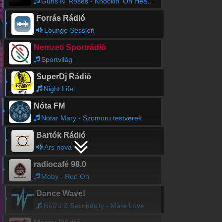
Guns N' Roses - Knockin' On Heaven's Door
Forrás Rádió
Lounge Session
Nemzeti Sportrádió
Sportvilág
SuperDj Rádió
Night Life
Nóta FM
Notar Mary - Szomoru testverek
Bartók Rádió
Ars nova
radiocafé 98.0
Moby - Run On
Dance Wave!
Noizu & Secondcity - More Love