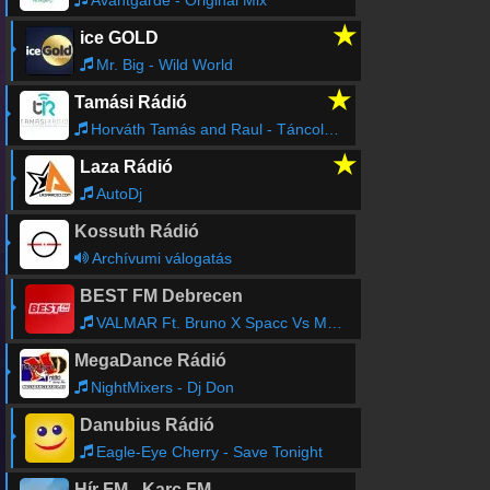
Avantgarde - Original Mix
★
ice GOLD
Mr. Big - Wild World
★
Tamási Rádió
Horváth Tamás and Raul - Táncol Velem A Világ
★
Laza Rádió
AutoDj
Kossuth Rádió
Archívumi válogatás
BEST FM Debrecen
VALMAR Ft. Bruno X Spacc Vs Manuel - Visz A Vérem
MegaDance Rádió
NightMixers - Dj Don
Danubius Rádió
Eagle-Eye Cherry - Save Tonight
Hír FM - Karc FM