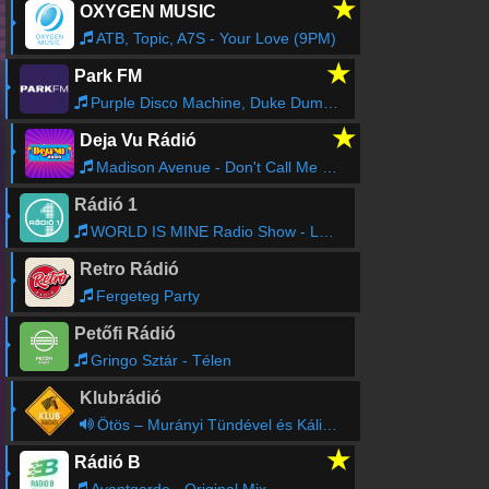
★
OXYGEN MUSIC
Online rádió készítés
ATB, Topic, A7S - Your Love (9PM)
Készítés lépésről lépésre
★
Park FM
Purple Disco Machine, Duke Dumont - Something On My Mind (Braxe+ Falcon Remix)
★
Deja Vu Rádió
Madison Avenue - Don't Call Me Baby
Rádió 1
WORLD IS MINE Radio Show - Lotfi Begi
Retro Rádió
Fergeteg Party
Petőfi Rádió
Gringo Sztár - Télen
Klubrádió
Ötös – Murányi Tündével és Kálid Artúrral (ism.)
★
Rádió B