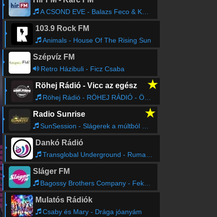
A CSOND EVE - Balazs Feco & Keresztes ildiko
103.9 Rock FM
Animals - House Of The Rising Sun
Szépvíz FM
Retro Házibuli - Ficz Csaba
★
Röhej Rádió - Vicc az egész
Röhej Rádió - RÖHEJ RÁDIÓ - ÖNÖK KÜLDTÉK03
★
Radio Sunrise
SunSession - Slágerek a múltból és jelenből!
Dankó Rádió
Transglobal Underground - Ruma jhuma
Sláger FM
Bagossy Brothers Company - Fekszünk a strandon
Mulatós Rádiók
Csaby és Mary - Drága jóanyám