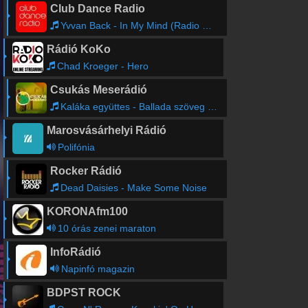
Club Dance Radio
Yvvan Back - In My Mind (Radio Edit)
Rádió KoKo
Chad Kroeger - Hero
Csukás Meserádió
Kaláka együttes - Ballada szöveg nélkül
Marosvásárhelyi Rádió
Polifónia
Rocker Rádió
Dead Daisies - Make Some Noise
KORONAfm100
10 órás zenei maraton
InfoRádió
Napinfó magazin
BDPST ROCK