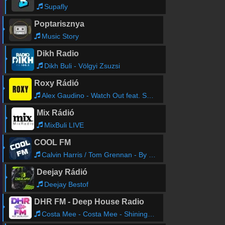
Supafly
Poptarisznya
Music Story
Dikh Radio
Dikh Buli - Völgyi Zsuzsi
Roxy Rádió
Alex Gaudino - Watch Out feat. Shena
Mix Rádió
MixBuli LIVE
COOL FM
Calvin Harris / Tom Grennan - By Your Side
Deejay Rádió
Deejay Bestof
DHR FM - Deep House Radio
Costa Mee - Costa Mee - Shining In The Dark