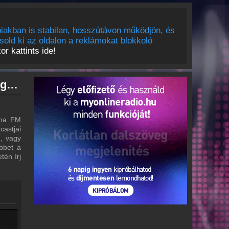
iakban is stabilan, hosszútávon működjön, és
sold ki az oldalon a reklámokat blokkoló
r kattints ide!
Manna FM archívum - Manna FM podcasts - Manna FM visszahallgatás
nna FM
castjai
m, vagy
bbet a
tén írj