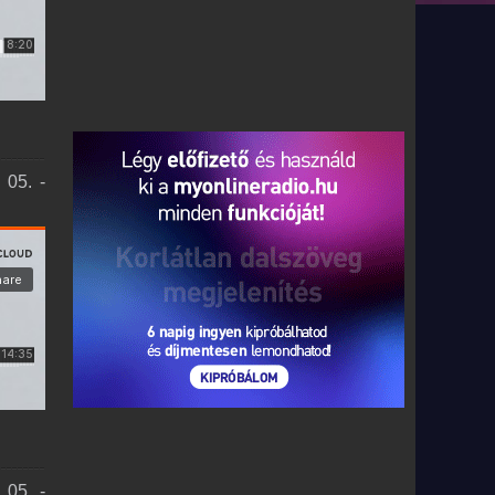
 05. -
 05. -