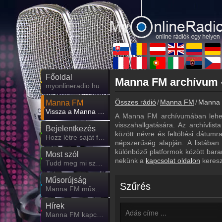
Főoldal
myonlineradio.hu
Összes rádió
Manna FM
Manna F
Manna FM
Vissza a Manna FM oldalára
A Manna FM archívumában lehet
visszahallgatására. Az archívlis
Bejelentkezés
között névre és feltöltési dátum
Hozz létre saját fiókot!
népszerűség alapján. A listában
különböző platformok között bara
Most szól
nekünk a
kapcsolat oldalon
keresz
Tudd meg mi szólt eddig
Műsorújság
Szűrés
Manna FM műsorai
Hírek
Manna FM kapcsolatos hírek