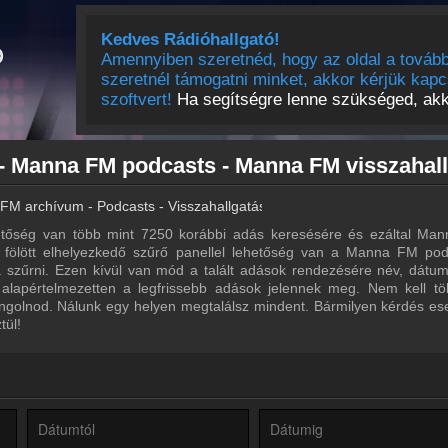
Kedves Rádióhallgató!
Amennyiben szeretnéd, hogy az oldal a tovább
szeretnél támogatni minket, akkor kérjük kapc
szoftvert!
Ha segítségre lenne szükséged, akko
M archívum - Podcasts - Visszahallgatás
őség van több mint 7250 korábbi adás keresésére és ezáltal Ma
ta fölött elhelyezkedő szűrő panellel lehetőség van a Manna FM pod
ra szűrni. Ezen kívül van mód a talált adások rendezésére név, dátu
 alapértelmezetten a legfrissebb adások jelennek meg. Nem kell tö
ngolnod. Nálunk egy helyen megtalálsz mindent. Bármilyen kérdés ese
tül!