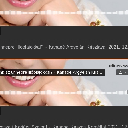
epre illóolajokkal? - Kanapé Argyelán Krisztával 2021. 12.
észeti Kortárs Szalon! - Kanapé Kaszás Kornéllal 2021. 12.