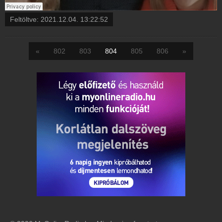
Feltöltve:
2021.12.04. 13:22:52
«
802
803
804
805
806
»