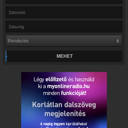
Partnerek
Rádiós partnerek
Rádió beágyazás
Ágyazd be weboldaladba
Online rádió készítés
Készítés lépésről lépésre
MEHET