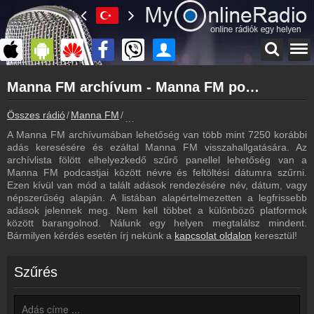
Főoldal
Manna FM archívum - Manna FM podcasts - Manna FM visszahallgatás
myonlineradio.hu
Manna FM
Összes rádió
Manna FM
Manna FM archívum - Podcasts - Visszaha
Vissza a Manna FM oldalára
A Manna FM archívumában lehetőség van több mint 7250 korábbi
Bejelentkezés
adás keresésére és ezáltal Manna FM visszahallgatására. Az
Hozz létre saját fiókot!
archívlista fölött elhelyezkedő szűrő panellel lehetőség van a
Manna FM podcastjai között névre és feltöltési dátumra szűrni.
Most szól
Ezen kívül van mód a talált adások rendezésére név, dátum, vagy
Tudd meg mi szólt eddig
népszerűség alapján. A listában alapértelmezetten a legfrissebb
adások jelennek meg. Nem kell többet a különböző platformok
Műsorújság
között barangolnod. Nálunk egy helyen megtalálsz mindent.
Manna FM műsorai
Bármilyen kérdés esetén írj nekünk a
kapcsolat oldalon
keresztül!
Hírek
Manna FM kapcsolatos hírek
Szűrés
Kapcsolat
Írj nekünk!