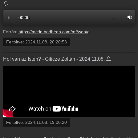
00:00
…
Forrás:
https://mcdn.podbean.com/mf/web/qkijj6v4ypa8uykb/20241015_18_00-eletre_hangoloabm98.mp3
Feltöltve:
2024.11.08. 20:20:53
Hol van az Isten? - Gilicze Zoltán - 2024.11.08.
Feltöltve:
2024.11.08. 19:00:20