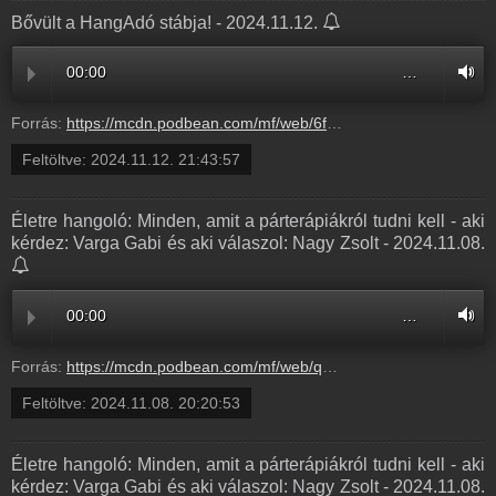
Bővült a HangAdó stábja! - 2024.11.12.
00:00
…
Forrás:
https://mcdn.podbean.com/mf/web/6fztqcyg5igk5g2n/20241108_20-16-hangado8opc2.mp3
Feltöltve:
2024.11.12. 21:43:57
Életre hangoló: Minden, amit a párterápiákról tudni kell - aki
kérdez: Varga Gabi és aki válaszol: Nagy Zsolt - 2024.11.08.
00:00
…
Forrás:
https://mcdn.podbean.com/mf/web/qkijj6v4ypa8uykb/20241015_18_00-eletre_hangoloabm98.mp3
Feltöltve:
2024.11.08. 20:20:53
Életre hangoló: Minden, amit a párterápiákról tudni kell - aki
kérdez: Varga Gabi és aki válaszol: Nagy Zsolt - 2024.11.08.