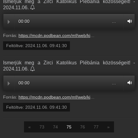
Ismerjük meg a Zirci Katolikus Plébánia közösségeit! -
2024.11.06.
00:00
…
Forrás:
https://mcdn.podbean.com/mf/web/ki5aprtprt2kvyyd/Zirci_katolius_pl_b_nia_k_z_ss_gei_Heim_Kriszti_ssze_ll_t_sa_35p6c9ae.mp3
Feltöltve:
2024.11.06. 09:41:30
Ismerjük meg a Zirci Katolikus Plébánia közösségeit! -
2024.11.06.
00:00
…
Forrás:
https://mcdn.podbean.com/mf/web/ki5aprtprt2kvyyd/Zirci_katolius_pl_b_nia_k_z_ss_gei_Heim_Kriszti_ssze_ll_t_sa_35p6c9ae.mp3
Feltöltve:
2024.11.06. 09:41:30
«
73
74
75
76
77
»