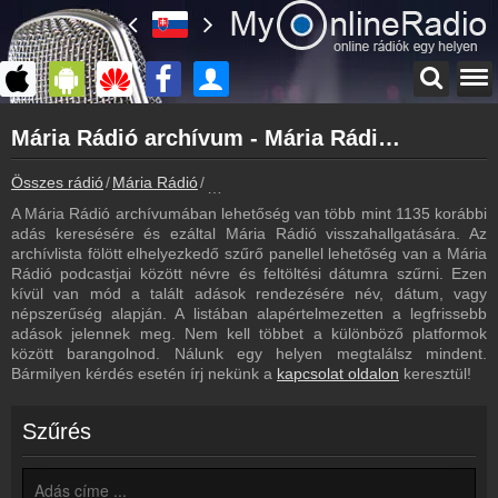
Főoldal
Mária Rádió archívum - Mária Rádió podcasts - Mária Rádió visszahallgatás
myonlineradio.hu
Mária Rádió
Összes rádió
Mária Rádió
Mária Rádió archívum - Podcasts - Vissz
Vissza a Mária Rádió oldalára
A Mária Rádió archívumában lehetőség van több mint 1135 korábbi
Bejelentkezés
adás keresésére és ezáltal Mária Rádió visszahallgatására. Az
Hozz létre saját fiókot!
archívlista fölött elhelyezkedő szűrő panellel lehetőség van a Mária
Rádió podcastjai között névre és feltöltési dátumra szűrni. Ezen
Most szól
kívül van mód a talált adások rendezésére név, dátum, vagy
Tudd meg mi szólt eddig
népszerűség alapján. A listában alapértelmezetten a legfrissebb
adások jelennek meg. Nem kell többet a különböző platformok
Frekvenciák
között barangolnod. Nálunk egy helyen megtalálsz mindent.
Mária Rádió frekvencia
Bármilyen kérdés esetén írj nekünk a
kapcsolat oldalon
keresztül!
Műsorújság
Mária Rádió műsorai
Szűrés
Hírek
Mária Rádió kapcsolatos hírek