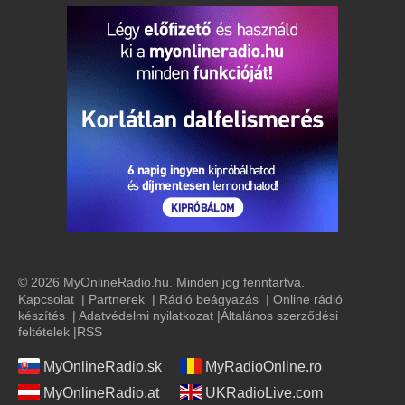
© 2026 MyOnlineRadio.hu. Minden jog fenntartva.
Kapcsolat
|
Partnerek
|
Rádió beágyazás
|
Online rádió
készítés
|
Adatvédelmi nyilatkozat
|
Általános szerződési
feltételek
|
RSS
MyOnlineRadio.sk
MyRadioOnline.ro
MyOnlineRadio.at
UKRadioLive.com