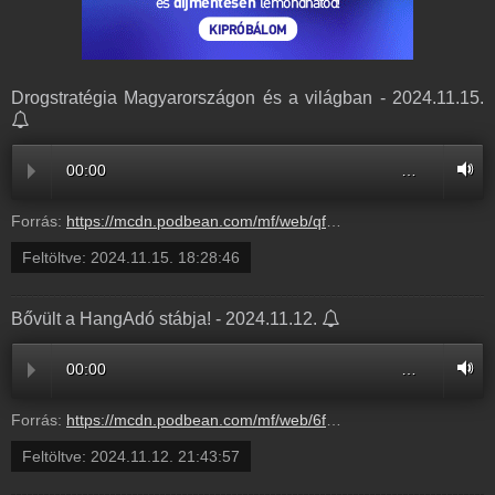
Drogstratégia Magyarországon és a világban - 2024.11.15.
00:00
…
Forrás:
https://mcdn.podbean.com/mf/web/qf8bvrm8be6wtxgr/20241112_20-18-fuggosegrol_mindenkinek81nwi.mp3
Feltöltve:
2024.11.15. 18:28:46
Bővült a HangAdó stábja! - 2024.11.12.
00:00
…
Forrás:
https://mcdn.podbean.com/mf/web/6fztqcyg5igk5g2n/20241108_20-16-hangado8opc2.mp3
Feltöltve:
2024.11.12. 21:43:57