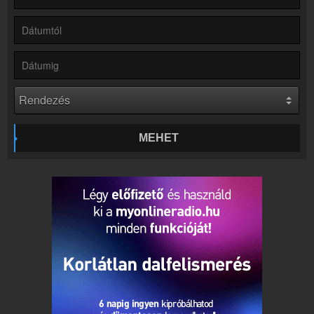
Kapcsolat
Írj nekünk!
Partnerek
Rádiós partnerek
Rádió beágyazás
Ágyazd be weboldaladba
Online rádió készítés
Készítés lépésről lépésre
MEHET