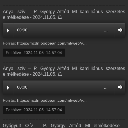
Anyai szív – P. György Alfréd MI kamilliánus szerzetes
elmélkedése - 2024.11.05.
00:00
…
Forrás:
https://mcdn.podbean.com/mf/web/vur9jdhqi9aki6ff/4_el_ad_s_Anyai_sz_v_Gy_rgy_Alfr_d_atya_Alm_dial_gus_20249t3wz.mp3
Feltöltve:
2024.11.05. 14:57:04
Anyai szív – P. György Alfréd MI kamilliánus szerzetes
elmélkedése - 2024.11.05.
00:00
…
Forrás:
https://mcdn.podbean.com/mf/web/vur9jdhqi9aki6ff/4_el_ad_s_Anyai_sz_v_Gy_rgy_Alfr_d_atya_Alm_dial_gus_20249t3wz.mp3
Feltöltve:
2024.11.05. 14:57:04
Gyógyult szív – P. György Alfréd MI elmélkedése -