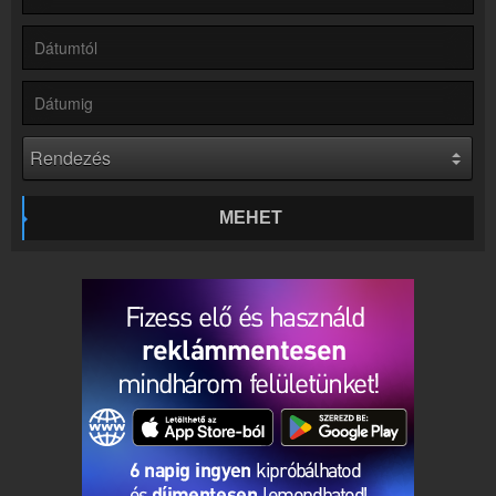
Kapcsolat
Írj nekünk!
Partnerek
Rádiós partnerek
Rádió beágyazás
Ágyazd be weboldaladba
Online rádió készítés
Készítés lépésről lépésre
MEHET