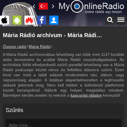
Főoldal
Mária Rádió archívum - Mária Rádió podcasts - Mária Rádió visszahallgatás
myonlineradio.hu
Mária Rádió
Összes rádió
Mária Rádió
Mária Rádió archívum - Podcasts - Vissz
Vissza a Mária Rádió oldalára
A Mária Rádió archívumában lehetőség van több mint 1137 korábbi
Bejelentkezés
adás keresésére és ezáltal Mária Rádió visszahallgatására. Az
Hozz létre saját fiókot!
archívlista fölött elhelyezkedő szűrő panellel lehetőség van a Mária
Rádió podcastjai között névre és feltöltési dátumra szűrni. Ezen
Most szól
kívül van mód a talált adások rendezésére név, dátum, vagy
Tudd meg mi szólt eddig
népszerűség alapján. A listában alapértelmezetten a legfrissebb
adások jelennek meg. Nem kell többet a különböző platformok
Frekvenciák
között barangolnod. Nálunk egy helyen megtalálsz mindent.
Mária Rádió frekvencia
Bármilyen kérdés esetén írj nekünk a
kapcsolat oldalon
keresztül!
Műsorújság
Mária Rádió műsorai
Szűrés
Hírek
Mária Rádió kapcsolatos hírek