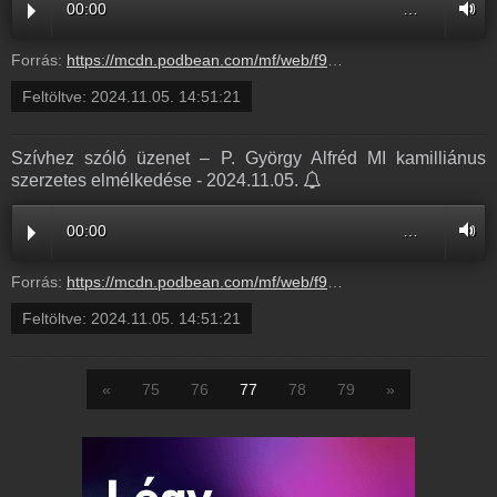
00:00
…
Forrás:
https://mcdn.podbean.com/mf/web/f9vku4h7qzxjpb57/2_el_ad_s_Sz_vhez_sz_l_zenet_Gy_rgy_Alfr_d_atya_Alm_dial_gus_20249oe3l.mp3
Feltöltve:
2024.11.05. 14:51:21
Szívhez szóló üzenet – P. György Alfréd MI kamilliánus
szerzetes elmélkedése - 2024.11.05.
00:00
…
Forrás:
https://mcdn.podbean.com/mf/web/f9vku4h7qzxjpb57/2_el_ad_s_Sz_vhez_sz_l_zenet_Gy_rgy_Alfr_d_atya_Alm_dial_gus_20249oe3l.mp3
Feltöltve:
2024.11.05. 14:51:21
«
75
76
77
78
79
»