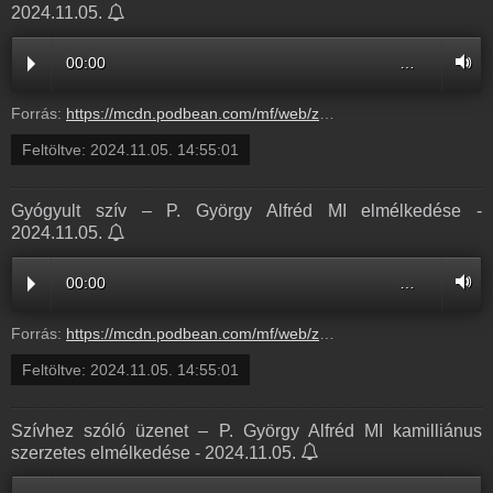
2024.11.05.
00:00
…
Forrás:
https://mcdn.podbean.com/mf/web/zwu6hxe56ymevzzq/3_el_ad_s_Gy_gyult_sz_v_Gy_rgy_Alfr_d_atya_Alm_dial_gus_20249rzl3.mp3
Feltöltve:
2024.11.05. 14:55:01
Gyógyult szív – P. György Alfréd MI elmélkedése -
2024.11.05.
00:00
…
Forrás:
https://mcdn.podbean.com/mf/web/zwu6hxe56ymevzzq/3_el_ad_s_Gy_gyult_sz_v_Gy_rgy_Alfr_d_atya_Alm_dial_gus_20249rzl3.mp3
Feltöltve:
2024.11.05. 14:55:01
Szívhez szóló üzenet – P. György Alfréd MI kamilliánus
szerzetes elmélkedése - 2024.11.05.