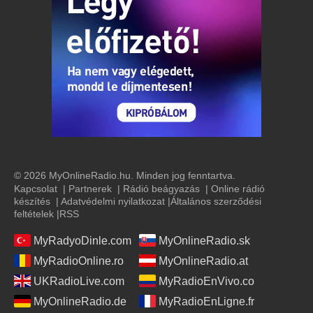
© 2026 MyOnlineRadio.hu. Minden jog fenntartva.
Kapcsolat
|
Partnerek
|
Rádió beágyazás
|
Online rádió
készítés
|
Adatvédelmi nyilatkozat
|
Általános szerződési
feltételek
|
RSS
MyRadyoDinle.com
MyOnlineRadio.sk
MyRadioOnline.ro
MyOnlineRadio.at
UKRadioLive.com
MyRadioEnVivo.co
MyOnlineRadio.de
MyRadioEnLigne.fr