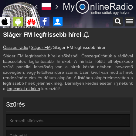
Főoldal
Sláger FM legfrissebb hírei
myonlineradio.hu
Összes rádió
Sláger FM
Sláger FM legfrissebb hírei
Sláger FM
Vissza a Sláger FM oldalára
Sláger FM legfrissebb hírei elsőkézből. Összegyűjtöttük a rádióval
kapcsolatos legfontosabb híreket. A hírlista fölött elhelyezkedő
Bejelentkezés
szűrő panellel lehetőség van a hírek között névben, bevezető
Hozz létre saját fiókot!
szövegben, vagy feltöltési időre szűrni. Ezen kívül van mód a hírek
rendezésére cím és dátum alapján. A listában alapértelmezetten a
Most szól
legfrissebb hírek jelennek meg. Bármilyen kérdés esetén írj nekünk
Tudd meg mi szólt eddig
a
kapcsolat oldalon
keresztül!
Archívum
Sláger FM korábbi adásai
Szűrés
Frekvenciák
Sláger FM frekvencia
Műsorújság
Sláger FM műsorai