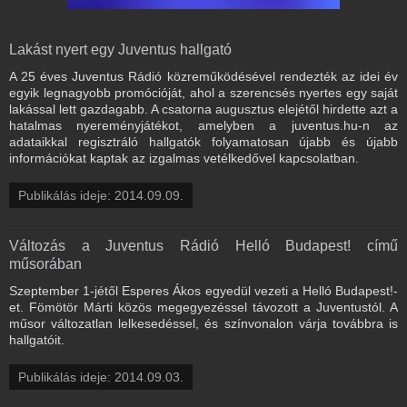
Lakást nyert egy Juventus hallgató
A 25 éves Juventus Rádió közreműködésével rendezték az idei év
egyik legnagyobb promócióját, ahol a szerencsés nyertes egy saját
lakással lett gazdagabb. A csatorna augusztus elejétől hirdette azt a
hatalmas nyereményjátékot, amelyben a juventus.hu-n az
adataikkal regisztráló hallgatók folyamatosan újabb és újabb
információkat kaptak az izgalmas vetélkedővel kapcsolatban.
Publikálás ideje: 2014.09.09.
Változás a Juventus Rádió Helló Budapest! című
műsorában
Szeptember 1-jétől Esperes Ákos egyedül vezeti a Helló Budapest!-
et. Fömötör Márti közös megegyezéssel távozott a Juventustól. A
műsor változatlan lelkesedéssel, és színvonalon várja továbbra is
hallgatóit.
Publikálás ideje: 2014.09.03.