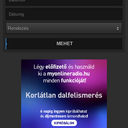
Kapcsolat
Írj nekünk!
Partnerek
Rádiós partnerek
Rádió beágyazás
Ágyazd be weboldaladba
MEHET
Online rádió készítés
Készítés lépésről lépésre