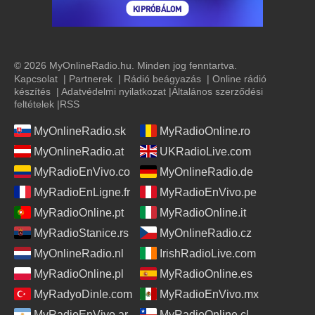
© 2026 MyOnlineRadio.hu. Minden jog fenntartva.
Kapcsolat
|
Partnerek
|
Rádió beágyazás
|
Online rádió
készítés
|
Adatvédelmi nyilatkozat
|
Általános szerződési
feltételek
|
RSS
MyOnlineRadio.sk
MyRadioOnline.ro
MyOnlineRadio.at
UKRadioLive.com
MyRadioEnVivo.co
MyOnlineRadio.de
MyRadioEnLigne.fr
MyRadioEnVivo.pe
MyRadioOnline.pt
MyRadioOnline.it
MyRadioStanice.rs
MyOnlineRadio.cz
MyOnlineRadio.nl
IrishRadioLive.com
MyRadioOnline.pl
MyRadioOnline.es
MyRadyoDinle.com
MyRadioEnVivo.mx
MyRadioEnVivo.ar
MyRadioOnline.cl