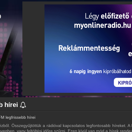
b hírei
M legfrissebb hírei
ézből. Összegyűjtöttük a rádióval kapcsolatos legfontosabb híreket. A h
vegben, vagy feltöltési időre szűrni. Ezen kívül van mód a hírek rende