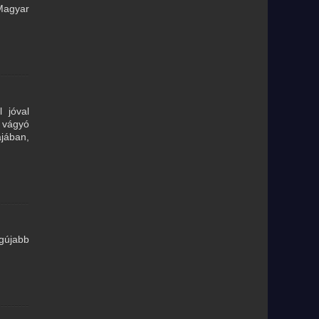
 Magyar
 jóval
a vágyó
ájában,
egújabb