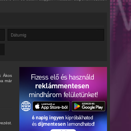
k Ákos
ána már
vezést.