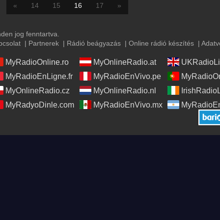
«
14
15
16
17
»
en jog fenntartva.
pcsolat
|
Partnerek
|
Rádió beágyazás
|
Online rádió készítés
|
Adatv
MyRadioOnline.ro
MyOnlineRadio.at
UKRadioLi
MyRadioEnLigne.fr
MyRadioEnVivo.pe
MyRadioOn
MyOnlineRadio.cz
MyOnlineRadio.nl
IrishRadio
MyRadyoDinle.com
MyRadioEnVivo.mx
MyRadioEn