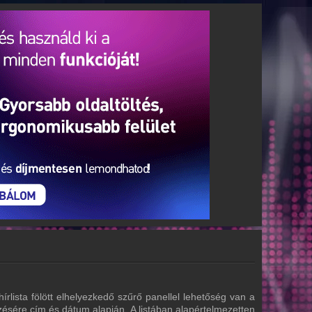
írlista fölött elhelyezkedő szűrő panellel lehetőség van a
zésére cím és dátum alapján. A listában alapértelmezetten