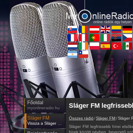
Főoldal
Sláger FM legfrisseb
myonlineradio.hu
Sláger FM
Összes rádió
Sláger FM
Sláger F
Vissza a Sláger FM oldalára
Sláger FM legfrissebb hírei elsők
hírek között névben, bevezető szö