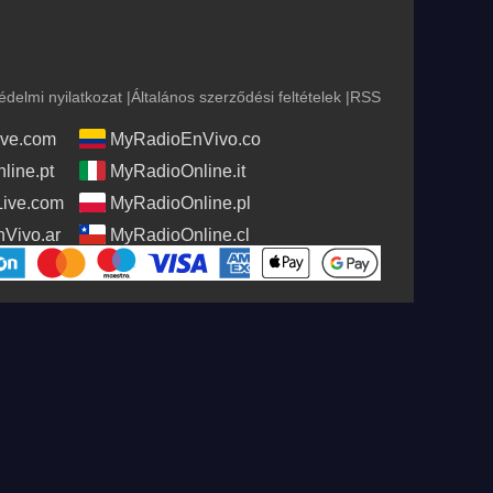
édelmi nyilatkozat
|
Általános szerződési feltételek
|
RSS
ve.com
MyRadioEnVivo.co
line.pt
MyRadioOnline.it
Live.com
MyRadioOnline.pl
Vivo.ar
MyRadioOnline.cl