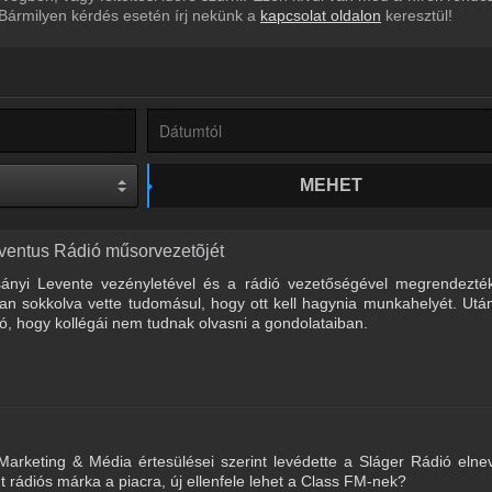
 Bármilyen kérdés esetén írj nekünk a
kapcsolat oldalon
keresztül!
MEHET
ventus Rádió műsorvezetõjét
sányi Levente vezényletével és a rádió vezetőségével megrendezté
tban sokkolva vette tudomásul, hogy ott kell hagynia munkahelyét. Ut
ó, hogy kollégái nem tudnak olvasni a gondolataiban.
arketing & Média értesülései szerint levédette a Sláger Rádió elne
rádiós márka a piacra, új ellenfele lehet a Class FM-nek?