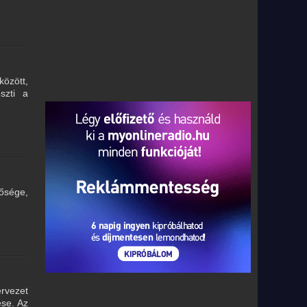
özött,
szti a
tősége,
rvezet
ése. Az