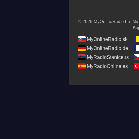
© 2026 MyOnlineRadio.hu. Mind
Ka
MyOnlineRadio.sk
MyOnlineRadio.de
MyRadioStanice.rs
MyRadioOnline.es