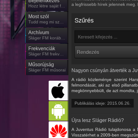
Bejelentkezés
a legfrissebb hírek jelennek meg.
Hozz létre saját fiókot!
Most szól
Szűrés
Tudd meg mi szólt eddig
Archívum
Sláger FM korábbi adásai
Frekvenciák
Sláger FM frekvencia
Műsorújság
Sláger FM műsorai
Nagyon csúnyán átverték a Ju
A rádió közleménye szerint Har
felmondását, aki az első pillana
megkönnyebbült, de azt mondta, j
Publikálás ideje: 2015.06.26.
Újra lesz Sláger Rádió?
A Juventus Rádió tulajdonosa a M
Visszatérhet a 2009-ben megszűnt 