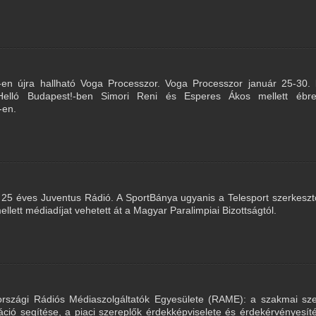
en újra hallható Voga Processzor. Voga Processzor január 25-30. k
Helló Budapest!-ben Simori Reni és Esperes Ákos mellett ébre
-en.
 25 éves Juventus Rádió. A SportBánya ugyanis a Telesport szerkesz
lett médiadíjat vehetett át a Magyar Paralimpiai Bizottságtól.
rszági Rádiós Médiaszolgáltatók Egyesülete (RAME): a szakmai sze
ráció segítése, a piaci szereplők érdekképviselete és érdekérvényesít