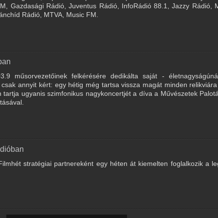
 FM, Gazdasági Rádió, Juventus Rádió, InfoRádió 88.1, Jazzy Rádió,
 Lánchíd Rádió, MTVA, Music FM.
ban
.9 műsorvezetőinek felkérésére dedikálta saját - életnagyságúnál
csak annyit kért: egy hétig még tartsa vissza magát minden relikviár
n tartja ugyanis szimfonikus nagykoncertjét a díva a Művészetek Palot
tásával.
ádióban
lmhét stratégiai partnereként egy héten át kiemelten foglalkozik a l