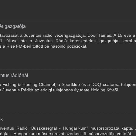
érigazgatója
távozását a Juventus rádió vezérigazgatója, Door Tamás. A 15 éve a
 júliusa óta a Juventus Rádió kereskedelmi igazgatója, koráb
a Rise FM-ben töltött be hasonló pozíciókat.
ntus rádiónál
a Fishing & Hunting Channel, a Sportklub és a DOQ csatorna tulajdo
 Juventus Rádiót az eddigi tulajdonos Ayudate Holding Kft-től.
ak
uventus Rádió "Büszkeségfal - Hungarikum" műsorsorozata kapta. A
gfal - Hungarikum műsorsorozat szerkesztő műsorvezetője vette át.