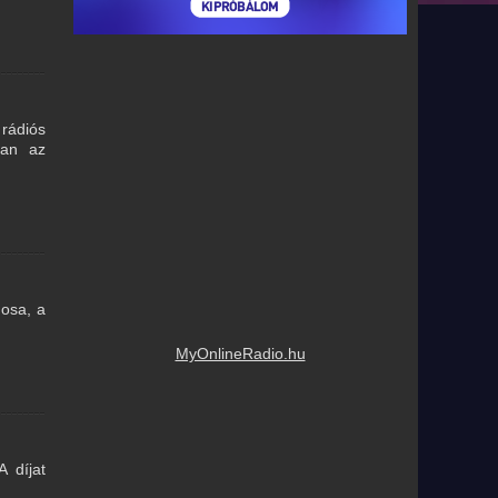
 rádiós
ban az
nosa, a
MyOnlineRadio.hu
 díjat