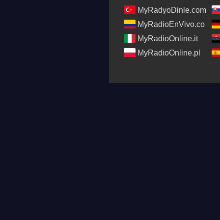
MyRadyoDinle.com
MyRadioEnVivo.co
MyRadioOnline.it
MyRadioOnline.pl