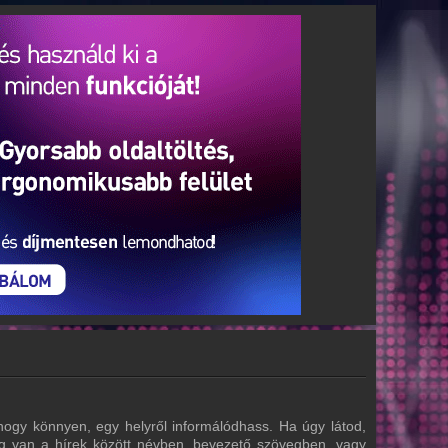
hogy könnyen, egy helyről informálódhass. Ha úgy látod,
tőség van a hírek között névben, bevezető szövegben, vagy