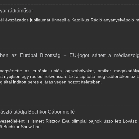
gyar rádióműsor
fél évszázados jubileumát ünnepli a Katolikus Rádió anyanyelvápoló 
ben az Európai Bizottság – EU-jogot sértett a médiaszolg
egsértette az európiai uniós jogszabályokat, amikor megakadály
t nyújtson egy rádiós frekvencián. Ezt állapította meg csütörtökön az 
 által indított peres eljárás végén hozott ítéletében.
László utódja Bochkor Gábor mellé
ezetőjeként is ismert Risztov Éva olimpiai bajnok úszó lett Lovász
ző Bochkor Show-ban.