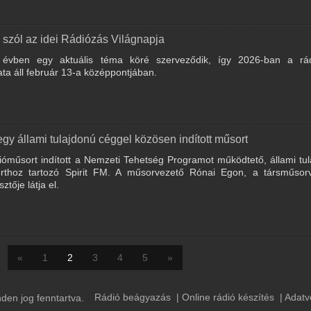
 szól az idei Rádiózás Világnapja
 évben egy aktuális téma köré szerveződik, így 2026-ban a rá
ata áll február 13-a középpontjában.
gy állami tulajdonú céggel közösen indított műsort
ióműsort indított a Nemzeti Tehetség Programot működtető, állami tu
thoz tartozó Spirit FM. A műsorvezető Rónai Egon, a társműsorv
ztője látja el.
«
1
2
3
4
5
»
Rádió beágyazás
|
Online rádió készítés
|
Adatv
en jog fenntartva.