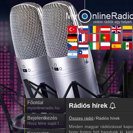
Főoldal
Rádiós hírek
myonlineradio.hu
Bejelentkezés
Összes rádió
Rádiós hírek
Hozz létre saját fiókot!
Minden magyar rádiózással kapcs
hogy fontos hírt hagytunk ki, kér