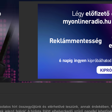
olatos hírt összegyűjtünk és elérhetővé teszünk, annak érdekében, 
lek jelezd felénk! A hírlista fölött elhelyezkedő szűrő panellel lehe