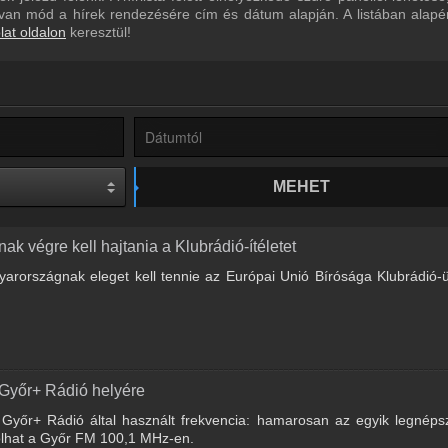
ül van mód a hírek rendezésére cím és dátum alapján. A listában alap
lat oldalon
keresztül!
MEHET
k végre kell hajtania a Klubrádió-ítéletet
yarországnak eleget kell tennie az Európai Unió Bírósága Klubrádió
 Győr+ Rádió helyére
yőr+ Rádió által használt frekvencia: hamarosan az egyik legnéps
ólhat a Győr FM 100,1 MHz-en.