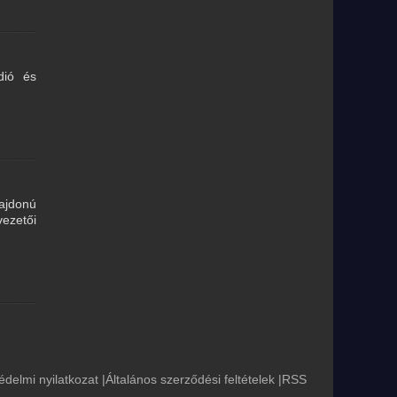
dió és
lajdonú
ezetői
édelmi nyilatkozat
|
Általános szerződési feltételek
|
RSS