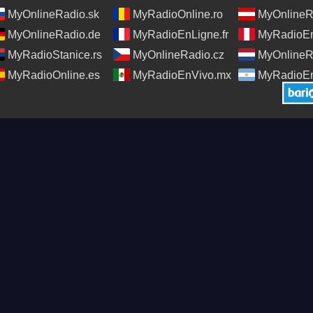
MyOnlineRadio.sk
MyRadioOnline.ro
MyOnlineR
MyOnlineRadio.de
MyRadioEnLigne.fr
MyRadioEn
MyRadioStanice.rs
MyOnlineRadio.cz
MyOnlineR
MyRadioOnline.es
MyRadioEnVivo.mx
MyRadioEn