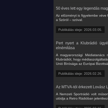
50 éves lett egy legendás ma
Az előzményt is figyelembe véve 
a Szóról – szóval.
Publikálás ideje: 2026.03.05.
Pert nyert a Klubrádió ügyé
elnémítása
A magyarországi Médiatanács m
Klubrádiót, hogy médiaszolgáltatás
Unió Bírósága az Európai Bizottság
Publikálás ideje: 2026.02.26.
Az MTVA-tól érkezett Lovász 
A Nemzeti Sportrádió volt műsorv
utódja a Retro Rádióban jelentke