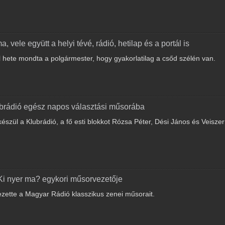
vele együtt a helyi tévé, rádió, hetilap és a portál is
l hete mondta a polgármester, hogy gyakorlatilag a csőd szélén van.
lubrádió egész napos választási műsorába
szül a Klubrádió, a fő esti blokkot Rózsa Péter, Dési János és Veiszer
 Ki nyer ma? egykori műsorvezetője
ezette a Magyar Rádió klasszikus zenei műsorait.