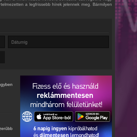
értelmezetten a legfrissebb hírek jelennek meg. Bármilyen
-ügyben
zerűbb