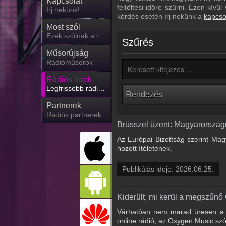
Kapcsolat
feltöltési időre szűrni. Ezen kív
Írj nekünk!
kérdés esetén írj nekünk a
kapcso
Most szól
Ezek szólnak a rádiókban
Szűrés
Műsorújság
Rádióműsorok
Rádiós hírek
Legfrissebb rádiós hírek
Partnerek
Rádiós partnerek
Brüsszel üzent: Magyarországna
Az Európai Bizottság szerint Mag
hozott ítéletének.
Publikálás ideje: 2026.06.25.
Kiderült, mi kerül a megszűnő
Várhatóan nem marad üresen a G
online rádió, az Oxygen Music sz