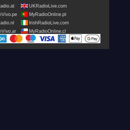
adio.at
UKRadioLive.com
Vivo.pe
MyRadioOnline.pt
adio.nl
IrishRadioLive.com
Vivo.ar
MyRadioOnline.cl