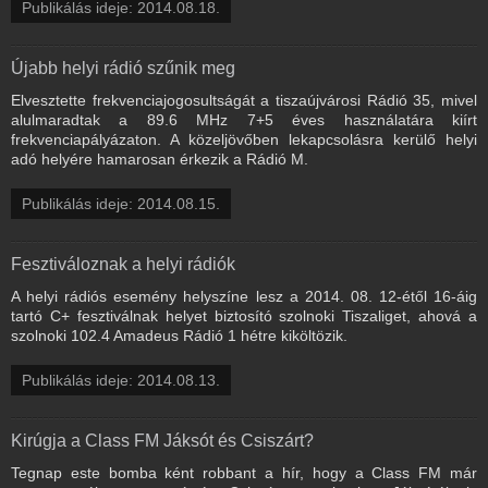
Publikálás ideje: 2014.08.18.
Újabb helyi rádió szűnik meg
Elvesztette frekvenciajogosultságát a tiszaújvárosi Rádió 35, mivel
alulmaradtak a 89.6 MHz 7+5 éves használatára kiírt
frekvenciapályázaton. A közeljövőben lekapcsolásra kerülő helyi
adó helyére hamarosan érkezik a Rádió M.
Publikálás ideje: 2014.08.15.
Fesztiváloznak a helyi rádiók
A helyi rádiós esemény helyszíne lesz a 2014. 08. 12-étől 16-áig
tartó C+ fesztiválnak helyet biztosító szolnoki Tiszaliget, ahová a
szolnoki 102.4 Amadeus Rádió 1 hétre kiköltözik.
Publikálás ideje: 2014.08.13.
Kirúgja a Class FM Jáksót és Csiszárt?
Tegnap este bomba ként robbant a hír, hogy a Class FM már