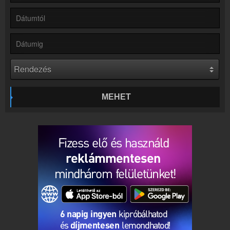
Rádió beágyazás
Ágyazd be weboldaladba
Online rádió készítés
Készítés lépésről lépésre
MEHET