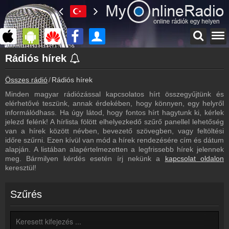
Főoldal
Rádiós hírek
myonlineradio.hu
Összes rádió
Rádiós hírek
Bejelentkezés
Hozz létre saját fiókot!
Minden magyar rádiózással kapcsolatos hírt összegyűjtünk és
elérhetővé teszünk, annak érdekében, hogy könnyen, egy helyről
Kapcsolat
informálódhass. Ha úgy látod, hogy fontos hírt hagytunk ki, kérlek
Írj nekünk!
jelezd felénk! A hírlista fölött elhelyezkedő szűrő panellel lehetőség
van a hírek között névben, bevezető szövegben, vagy feltöltési
Most szól
időre szűrni. Ezen kívül van mód a hírek rendezésére cím és dátum
Ezek szólnak a rádiókban
alapján. A listában alapértelmezetten a legfrissebb hírek jelennek
meg. Bármilyen kérdés esetén írj nekünk a
kapcsolat oldalon
Műsorújság
keresztül!
Rádióműsorok
Rádiós hírek
Szűrés
Legfrissebb rádiós hírek
Partnerek
Rádiós partnerek