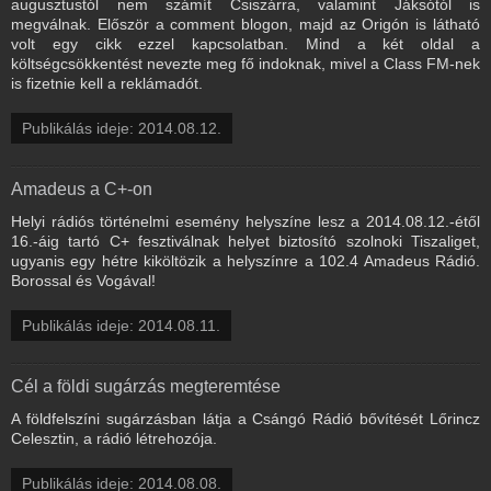
augusztustól nem számít Csiszárra, valamint Jáksótól is
megválnak. Először a comment blogon, majd az Origón is látható
volt egy cikk ezzel kapcsolatban. Mind a két oldal a
költségcsökkentést nevezte meg fő indoknak, mivel a Class FM-nek
is fizetnie kell a reklámadót.
Publikálás ideje: 2014.08.12.
Amadeus a C+-on
Helyi rádiós történelmi esemény helyszíne lesz a 2014.08.12.-étől
16.-áig tartó C+ fesztiválnak helyet biztosító szolnoki Tiszaliget,
ugyanis egy hétre kiköltözik a helyszínre a 102.4 Amadeus Rádió.
Borossal és Vogával!
Publikálás ideje: 2014.08.11.
Cél a földi sugárzás megteremtése
A földfelszíni sugárzásban látja a Csángó Rádió bővítését Lőrincz
Celesztin, a rádió létrehozója.
Publikálás ideje: 2014.08.08.