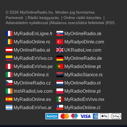
© 2026 MyOnlineRadio.hu. Minden jog fenntartva.
Partnerek
|
Rádió beágyazás
|
Online rádió készítés
|
Adatvédelmi nyilatkozat
|
Általános szerződési feltételek
|
RSS
MyRadioEnLigne.fr
MyOnlineRadio.sk
MyRadioOnline.ro
MyRadyoDinle.com
MyOnlineRadio.at
UKRadioLive.com
MyRadioEnVivo.co
MyOnlineRadio.de
MyRadioEnVivo.pe
MyRadioOnline.pt
MyRadioOnline.it
MyRadioStanice.rs
MyOnlineRadio.cz
MyOnlineRadio.nl
IrishRadioLive.com
MyRadioOnline.pl
MyRadioOnline.es
MyRadioEnVivo.mx
MyRadioEnVivo.ar
MyRadioOnline.cl