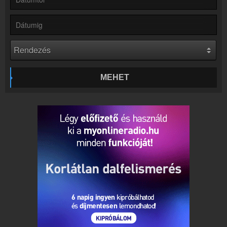
Partnerek
Rádiós partnerek
Rádió beágyazás
Ágyazd be weboldaladba
Online rádió készítés
Készítés lépésről lépésre
MEHET