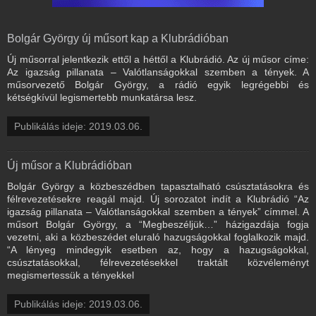
Bolgár György új műsort kap a Klubrádióban
Új műsorral jelentkezik ettől a héttől a Klubrádió. Az új műsor címe:
Az igazság pillanata – Valótlanságokkal szemben a tények. A
műsorvezető Bolgár György, a rádió egyik legrégebbi és
kétségkívül legismertebb munkatársa lesz.
Publikálás ideje: 2019.03.06.
Új műsor a Klubrádióban
Bolgár György a közbeszédben tapasztalható csúsztatásokra és
félrevezetésekre reagál majd. Új sorozatot indít a Klubrádió “Az
igazság pillanata – Valótlanságokkal szemben a tények” címmel. A
műsort Bolgár György, a “Megbeszéljük…” házigazdája fogja
vezetni, aki a közbeszédet eluraló hazugságokkal foglalkozik majd.
“A lényeg mindegyik esetben az, hogy a hazugságokkal,
csúsztatásokkal, félrevezetésekkel traktált közvéleményt
megismertessük a tényekkel
Publikálás ideje: 2019.03.06.