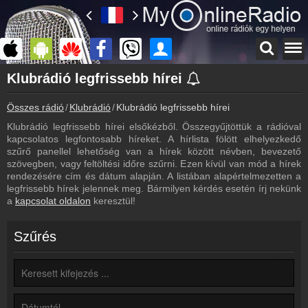
Főoldal
Klubrádió legfrissebb hírei
myonlineradio.hu
Összes rádió
Klubrádió
Klubrádió legfrissebb hírei
Klubrádió
Vissza a Klubrádió oldalára
Klubrádió legfrissebb hírei elsőkézből. Összegyűjtöttük a rádióval
kapcsolatos legfontosabb híreket. A hírlista fölött elhelyezkedő
Bejelentkezés
szűrő panellel lehetőség van a hírek között névben, bevezető
Hozz létre saját fiókot!
szövegben, vagy feltöltési időre szűrni. Ezen kívül van mód a hírek
rendezésére cím és dátum alapján. A listában alapértelmezetten a
Archívum
legfrissebb hírek jelennek meg. Bármilyen kérdés esetén írj nekünk
Klubrádió korábbi adásai
a
kapcsolat oldalon
keresztül!
Műsorújság
Klubrádió műsorai
Szűrés
Webkamera
Klubrádió webkamera, élőkép
Kapcsolat
Írj nekünk!