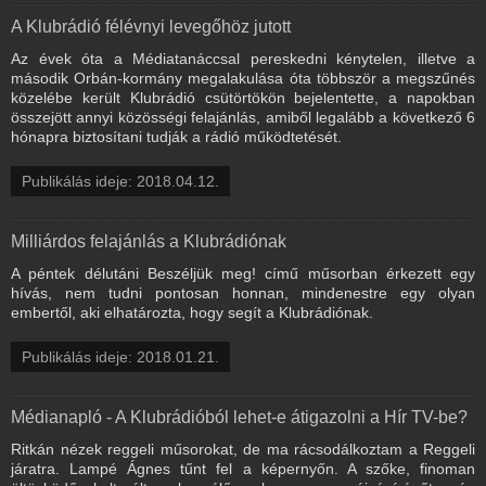
A Klubrádió félévnyi levegőhöz jutott
Az évek óta a Médiatanáccsal pereskedni kénytelen, illetve a
második Orbán-kormány megalakulása óta többször a megszűnés
közelébe került Klubrádió csütörtökön bejelentette, a napokban
összejött annyi közösségi felajánlás, amiből legalább a következő 6
hónapra biztosítani tudják a rádió működtetését.
Publikálás ideje: 2018.04.12.
Milliárdos felajánlás a Klubrádiónak
A péntek délutáni Beszéljük meg! című műsorban érkezett egy
hívás, nem tudni pontosan honnan, mindenestre egy olyan
embertől, aki elhatározta, hogy segít a Klubrádiónak.
Publikálás ideje: 2018.01.21.
Médianapló - A Klubrádióból lehet-e átigazolni a Hír TV-be?
Ritkán nézek reggeli műsorokat, de ma rácsodálkoztam a Reggeli
járatra. Lampé Ágnes tűnt fel a képernyőn. A szőke, finoman