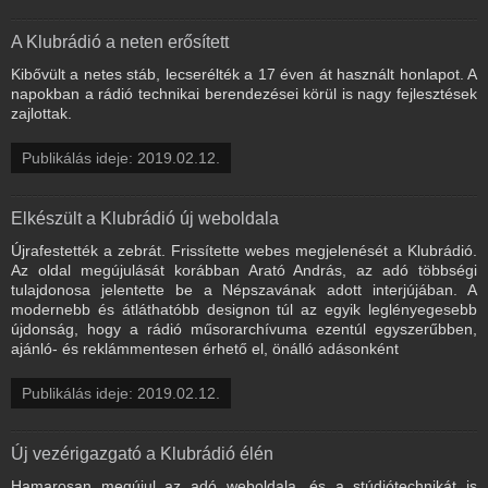
A Klubrádió a neten erősített
Kibővült a netes stáb, lecserélték a 17 éven át használt honlapot. A
napokban a rádió technikai berendezései körül is nagy fejlesztések
zajlottak.
Publikálás ideje: 2019.02.12.
Elkészült a Klubrádió új weboldala
Újrafestették a zebrát. Frissítette webes megjelenését a Klubrádió.
Az oldal megújulását korábban Arató András, az adó többségi
tulajdonosa jelentette be a Népszavának adott interjújában. A
modernebb és átláthatóbb designon túl az egyik leglényegesebb
újdonság, hogy a rádió műsorarchívuma ezentúl egyszerűbben,
ajánló- és reklámmentesen érhető el, önálló adásonként
Publikálás ideje: 2019.02.12.
Új vezérigazgató a Klubrádió élén
Hamarosan megújul az adó weboldala, és a stúdiótechnikát is