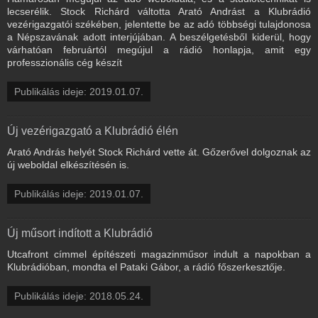
lecserélik. Stock Richárd váltotta Arató Andrást a Klubrádió
vezérigazgatói székében, jelentette be az adó többségi tulajdonosa
a Népszavának adott interjújában. A beszélgetésből kiderül, hogy
várhatóan februártól megújul a rádió honlapja, amit egy
professzionális cég készít
Publikálás ideje: 2019.01.07.
Új vezérigazgató a Klubrádió élén
Arató András helyét Stock Richárd vette át. Gőzerővel dolgoznak az
új weboldal elkészítésén is.
Publikálás ideje: 2019.01.07.
Új műsort indított a Klubrádió
Utcafront címmel építészeti magazinműsor indult a napokban a
Klubrádióban, mondta el Pataki Gábor, a rádió főszerkesztője.
Publikálás ideje: 2018.05.24.