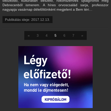
öltözködő, kulturáltan beszélő, rokonszenves újságírónőt még
Debrecenből ismerem. A híres orvoscsalád sarja, professzor
nagyapja vasárnap délelőttönként megjelent a Bem téri…
Publikálás ideje: 2017.12.13.
«
3
4
5
6
7
»