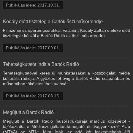
Publikálás ideje: 2017.10.31.
Kodály előtt tiszteleg a Bartók őszi műsorrendje
Filmzenei és operaműsorokkal, valamint Kodály Zoltán emléke előtt
tisztelegve készül a Bartók Rádió az őszi műsorrendre.
Publikálás ideje: 2017.09.01.
Tehetségkutatót indít a Bartók Rádió
Tehetségkutatóval keres új munkatársakat a közszolgálati média
kulturális rádiója. A győztes fél évig a Bartók Rádió csapatában és
műsoraiban tökéletesítheti tudását.
Publikálás ideje: 2017.08.15.
Megújult a Bartók Rádió
Megújult a Bartók Rádió műsorstruktúrája március közepétől -
tájékoztatta a Médiaszolgáltatás-támogató és Vagyonkezelő Alap
(MTVA) az MTI-t. Mint írták, az adó két legkedveltebb élő