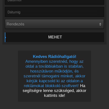
Partnerek
Rádiós partnerek
Rádió beágyazás
Ágyazd be weboldaladba
Online rádió készítés
Készítés lépésről lépésre
MEHET
Kedves Rádióhallgató!
Amennyiben szeretnéd, hogy az
oldal a továbbiakban is stabilan,
hosszútávon működjön, és
szeretnél támogatni minket, akkor
kérjük kapcsold ki az oldalon a
reklámokat blokkoló szoftvert!
Ha
segítségre lenne szükséged, akkor
kattints ide!