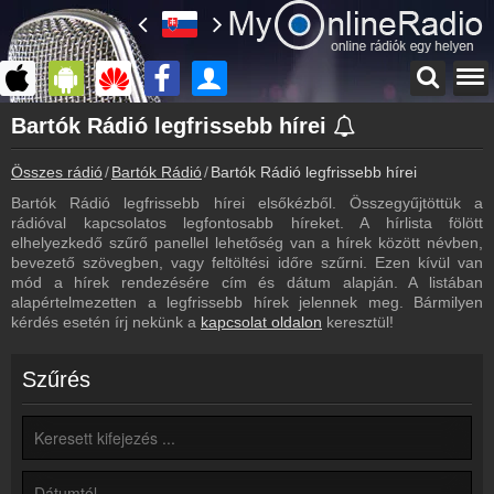
Főoldal
Bartók Rádió legfrissebb hírei
myonlineradio.hu
Összes rádió
Bartók Rádió
Bartók Rádió legfrissebb hírei
Bartók Rádió
Vissza a Bartók Rádió oldalára
Bartók Rádió legfrissebb hírei elsőkézből. Összegyűjtöttük a
rádióval kapcsolatos legfontosabb híreket. A hírlista fölött
Bejelentkezés
elhelyezkedő szűrő panellel lehetőség van a hírek között névben,
Hozz létre saját fiókot!
bevezető szövegben, vagy feltöltési időre szűrni. Ezen kívül van
mód a hírek rendezésére cím és dátum alapján. A listában
Archívum
alapértelmezetten a legfrissebb hírek jelennek meg. Bármilyen
Bartók Rádió korábbi adásai
kérdés esetén írj nekünk a
kapcsolat oldalon
keresztül!
Frekvenciák
Bartók Rádió frekvencia
Szűrés
Műsorújság
Bartók Rádió műsorai
Kapcsolat
Írj nekünk!