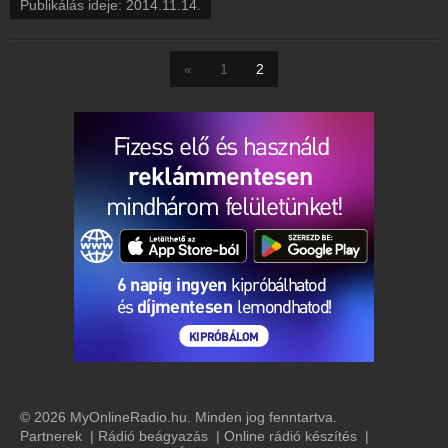
Publikálás ideje: 2014.11.14.
«
1
2
© 2026 MyOnlineRadio.hu. Minden jog fenntartva.
Partnerek
|
Rádió beágyazás
|
Online rádió készítés
|