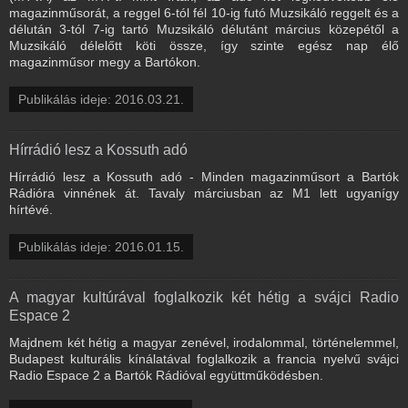
magazinműsorát, a reggel 6-tól fél 10-ig futó Muzsikáló reggelt és a
délután 3-tól 7-ig tartó Muzsikáló délutánt március közepétől a
Muzsikáló délelőtt köti össze, így szinte egész nap élő
magazinműsor megy a Bartókon.
Publikálás ideje: 2016.03.21.
Hírrádió lesz a Kossuth adó
Hírrádió lesz a Kossuth adó - Minden magazinműsort a Bartók
Rádióra vinnének át. Tavaly márciusban az M1 lett ugyanígy
hírtévé.
Publikálás ideje: 2016.01.15.
A magyar kultúrával foglalkozik két hétig a svájci Radio
Espace 2
Majdnem két hétig a magyar zenével, irodalommal, történelemmel,
Budapest kulturális kínálatával foglalkozik a francia nyelvű svájci
Radio Espace 2 a Bartók Rádióval együttműködésben.