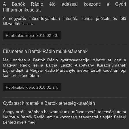
A Bartók Rádió élő adással köszönti a Győri
Filharmonikusokat
A négyórás műsorfolyamban interjúk, zenés játékok és élő
közvetítés is lesz.
Publikálás ideje: 2018.02.20.
Elismerés a Bartók Rádió munkatársának
Mali Andrea a Bartók Rádió gyártásvezetője vehette át idén a
Magyar Rádió és a Lajtha László Alapítvány Kuratóriumának
Lajtha-díját, a Magyar Rádió Márványtermében tartott keddi ünnepi
koncert szünetében.
Publikálás ideje: 2018.01.24.
Győztest hirdettek a Bartók tehetségkutatóján
Ahogy arról korábban beszámoltunk, műsorvezetői tehetségkutatót
indított a Bartók Rádió, amit a közönség szavazatai alapján Fellegi
Lénárd nyert meg.