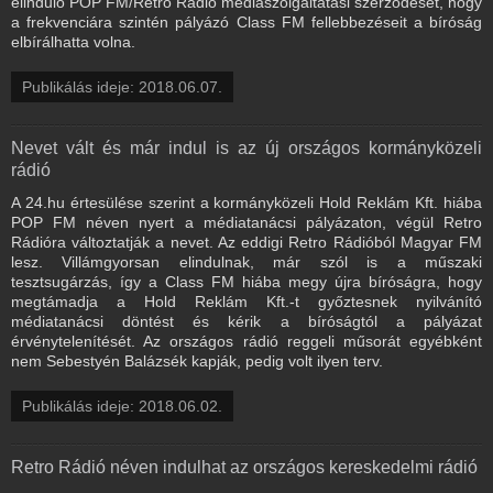
elinduló POP FM/Retro Rádió médiaszolgáltatási szerződését, hogy
a frekvenciára szintén pályázó Class FM fellebbezéseit a bíróság
elbírálhatta volna.
Publikálás ideje: 2018.06.07.
Nevet vált és már indul is az új országos kormányközeli
rádió
A 24.hu értesülése szerint a kormányközeli Hold Reklám Kft. hiába
POP FM néven nyert a médiatanácsi pályázaton, végül Retro
Rádióra változtatják a nevet. Az eddigi Retro Rádióból Magyar FM
lesz. Villámgyorsan elindulnak, már szól is a műszaki
tesztsugárzás, így a Class FM hiába megy újra bíróságra, hogy
megtámadja a Hold Reklám Kft.-t győztesnek nyilvánító
médiatanácsi döntést és kérik a bíróságtól a pályázat
érvénytelenítését. Az országos rádió reggeli műsorát egyébként
nem Sebestyén Balázsék kapják, pedig volt ilyen terv.
Publikálás ideje: 2018.06.02.
Retro Rádió néven indulhat az országos kereskedelmi rádió