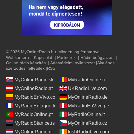
© 2026 MyOnlineRadio.hu. Minden jog fenntartva.
Webkamera
|
Kapcsolat
|
Partnerek
|
Rádió beágyazás
|
Online rádió készítés
|
Adatvédelmi nyilatkozat
|
Általános
szerződési feltételek
|
RSS
MyOnlineRadio.sk
MyRadioOnline.ro
MyOnlineRadio.at
UKRadioLive.com
MyRadioEnVivo.co
MyOnlineRadio.de
MyRadioEnLigne.fr
MyRadioEnVivo.pe
MyRadioOnline.pt
MyRadioOnline.it
MyRadioStanice.rs
MyOnlineRadio.cz
MyOnlineRadio.nl
IrishRadioLive.com