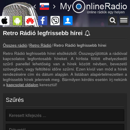
Főoldal
Retro Rádió legfrissebb hírei
myonlineradio.hu
Összes rádió
Retro Rádió
Retro Rádió legfrissebb hírei
Retro Rádió
Vissza a Retro Rádió oldalára
Retro Rádió legfrissebb hírei elsőkézből. Összegyűjtöttük a rádióval
kapcsolatos legfontosabb híreket. A hírlista fölött elhelyezkedő
Bejelentkezés
szűrő panellel lehetőség van a hírek között névben, bevezető
Hozz létre saját fiókot!
szövegben, vagy feltöltési időre szűrni. Ezen kívül van mód a hírek
rendezésére cím és dátum alapján. A listában alapértelmezetten a
Most szól
legfrissebb hírek jelennek meg. Bármilyen kérdés esetén írj nekünk
Tudd meg mi szólt eddig
a
kapcsolat oldalon
keresztül!
Archívum
Retro Rádió korábbi adásai
Szűrés
Frekvenciák
Retro Rádió frekvencia
Műsorújság
Retro Rádió műsorai