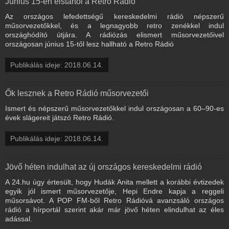
Június 15-én elstartol a Retro Rádió
Az országos lefedettségű kereskedelmi rádió népszerű
műsorvezetőkkel, és a legnagyobb retro zenékkel indul
országhódító útjára. A rádiózás elismert műsorvezetőivel
országosan június 15-től lesz hallható a Retro Rádió
Publikálás ideje: 2018.06.14.
Ők lesznek a Retro Rádió műsorvezetői
Ismert és népszerű műsorvezetőkkel indul országosan a 60–90-es
évek slágereit játszó Retro Rádió.
Publikálás ideje: 2018.06.14.
Jövő héten indulhat az új országos kereskedelmi rádió
A 24.hu úgy értesült, hogy Hudák Anita mellett a korábbi évtizedek
egyik jól ismert műsorvezetője, Hepi Endre kapja a reggeli
műsorsávot. A POP FM-ből Retro Rádióvá avanzsáló országos
rádió a hírportál szerint akár már jövő héten elindulhat az éles
adással.