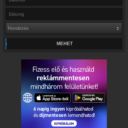
Webkamera
Retro Rádió webkamera, élőkép
Kapcsolat
Írj nekünk!
Partnerek
Rádiós partnerek
MEHET
Rádió beágyazás
Ágyazd be weboldaladba
Online rádió készítés
Készítés lépésről lépésre