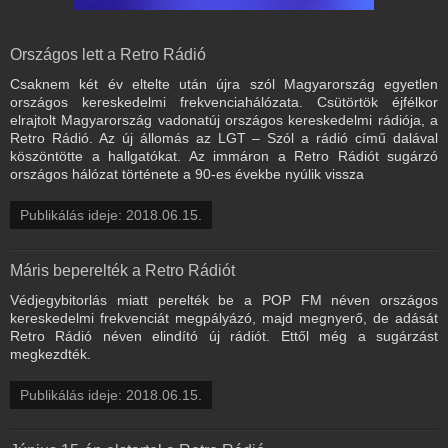
Országos lett a Retro Rádió
Csaknem két év eltelte után újra szól Magyarország egyetlen
országos kereskedelmi frekvenciahálózata. Csütörtök éjfélkor
elrajtolt Magyarország vadonatúj országos kereskedelmi rádiója, a
Retro Rádió. Az új állomás az LGT – Szól a rádió című dalával
köszöntötte a hallgatókat. Az immáron a Retro Rádiót sugárzó
országos hálózat története a 90-es évekbe nyúlik vissza
Publikálás ideje: 2018.06.15.
Máris beperelték a Retro Rádiót
Védjegybitorlás miatt perelték be a POP FM néven országos
kereskedelmi frekvenciát megpályázó, majd megnyerő, de adását
Retro Rádió néven elindító új rádiót. Ettől még a sugárzást
megkezdték.
Publikálás ideje: 2018.06.15.