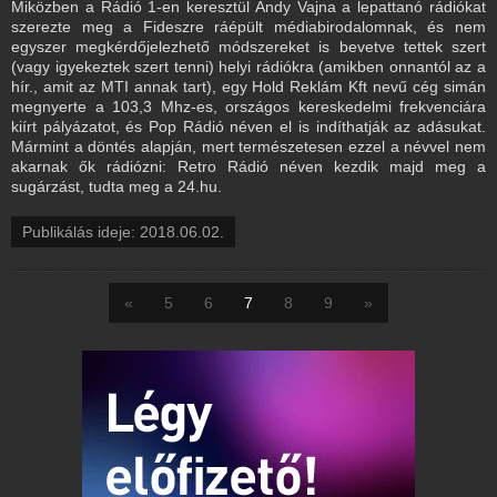
Miközben a Rádió 1-en keresztül Andy Vajna a lepattanó rádiókat
szerezte meg a Fideszre ráépült médiabirodalomnak, és nem
egyszer megkérdőjelezhető módszereket is bevetve tettek szert
(vagy igyekeztek szert tenni) helyi rádiókra (amikben onnantól az a
hír., amit az MTI annak tart), egy Hold Reklám Kft nevű cég simán
megnyerte a 103,3 Mhz-es, országos kereskedelmi frekvenciára
kiírt pályázatot, és Pop Rádió néven el is indíthatják az adásukat.
Mármint a döntés alapján, mert természetesen ezzel a névvel nem
akarnak ők rádiózni: Retro Rádió néven kezdik majd meg a
sugárzást, tudta meg a 24.hu.
Publikálás ideje: 2018.06.02.
«
5
6
7
8
9
»