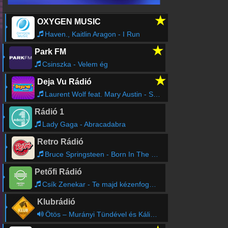
★
OXYGEN MUSIC
Haven., Kaitlin Aragon - I Run
★
Park FM
Csinszka - Velem ég
★
Deja Vu Rádió
Laurent Wolf feat. Mary Austin - Saxo
Rádió 1
Lady Gaga - Abracadabra
Retro Rádió
Bruce Springsteen - Born In The USA
Petőfi Rádió
Csík Zenekar - Te majd kézenfogsz és hazavezetsz
Klubrádió
Ötös – Murányi Tündével és Kálid Artúrral