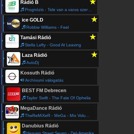
★
Rádió B
Prognózis - Tele van a varos szerelemmel
★
ice GOLD
Robbie Williams - Feel
★
Tamási Rádió
Stella Lefty - Good At Leaving
★
Laza Rádió
AutoDj
Kossuth Rádió
Archívumi válogatás
BEST FM Debrecen
Taylor Swift - The Fate Of Ophelia
MegaDance Rádió
TheReMiXeR - MeGa - Mix Volume 1.
Danubius Rádió
Heaven Street Seven - Del-Amerika