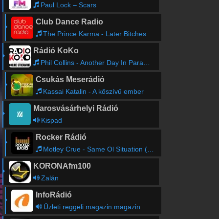
Paul Lock – Scars
Club Dance Radio
The Prince Karma - Later Bitches
Rádió KoKo
Phil Collins - Another Day In Paradise 1989
Csukás Meserádió
Kassai Katalin - A kőszívű ember
Marosvásárhelyi Rádió
Kispad
Rocker Rádió
Motley Crue - Same Ol Situation (S.o.s.)
KORONAfm100
Zalán
InfoRádió
Üzleti reggeli magazin magazin