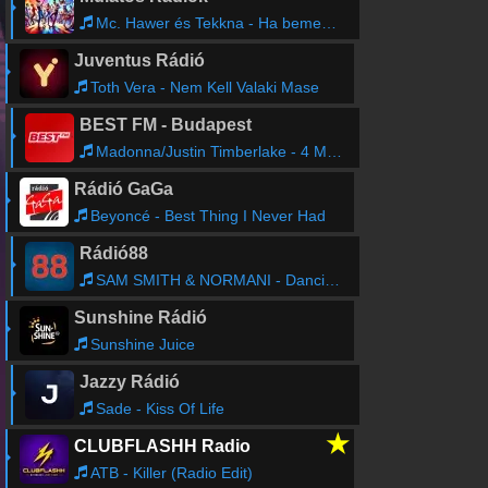
Mc. Hawer és Tekkna - Ha bemegyek... (MisticBalage Version)
Juventus Rádió
Toth Vera - Nem Kell Valaki Mase
BEST FM - Budapest
Madonna/Justin Timberlake - 4 Minutes
Rádió GaGa
Beyoncé - Best Thing I Never Had
Rádió88
SAM SMITH & NORMANI - Dancing With A Stranger
Sunshine Rádió
Sunshine Juice
Jazzy Rádió
Sade - Kiss Of Life
★
CLUBFLASHH Radio
ATB - Killer (Radio Edit)