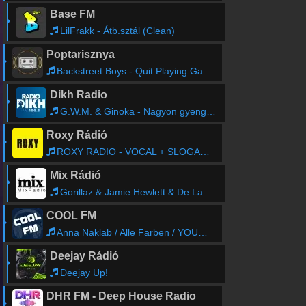
Base FM
LilFrakk - Átb.sztál (Clean)
Poptarisznya
Backstreet Boys - Quit Playing Games (With My Heart)
Dikh Radio
G.W.M. & Ginoka - Nagyon gyenge voltál
Roxy Rádió
ROXY RADIO - VOCAL + SLOGAN 07
Mix Rádió
Gorillaz & Jamie Hewlett & De La Soul - Feel Good Inc (Fuzzdead Remix)
COOL FM
Anna Naklab / Alle Farben / YOUNOTUS - Supergirl
Deejay Rádió
Deejay Up!
DHR FM - Deep House Radio