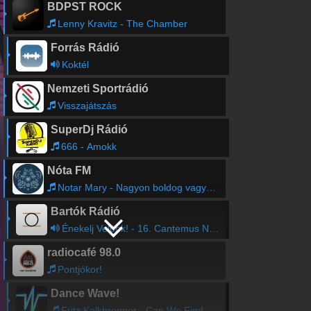
BDPST ROCK
Lenny Kravitz - The Chamber
Forrás Rádió
Koktél
Nemzeti Sportrádió
Visszajátszás
SuperDj Rádió
666 - Amokk
Nóta FM
Notar Mary - Nagyon boldog vagyok
Bartók Rádió
Énekelj Velünk! - 16. Cantemus Nemzetközi Kórusfesztivál
radiocafé 98.0
Pontjókor!
Dance Wave!
Fritz Kalkbrenner - Can We Find A Way