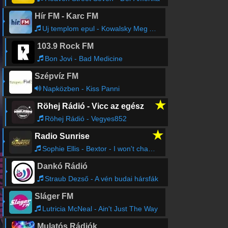
Hír FM - Karc FM
Uj templom epul - Kowalsky Meg A Vega
103.9 Rock FM
Bon Jovi - Bad Medicine
Szépvíz FM
Napközben - Kiss Panni
★
Röhej Rádió - Vicc az egész
Röhej Rádió - Vegyes852
★
Radio Sunrise
Sophie Ellis - Bextor - I won't change you (Universal) (2003)
Dankó Rádió
Straub Dezső - A vén budai hársfák
Sláger FM
Lutricia McNeal - Ain't Just The Way
Mulatós Rádiók