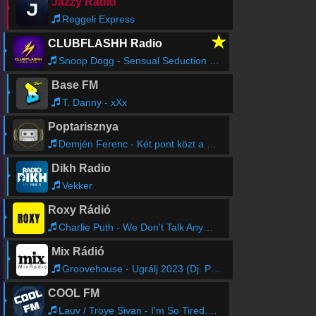
Jazzy Rádió
Reggeli Express
★
CLUBFLASHH Radio
Snoop Dogg - Sensual Seduction (Wideboys Radio Mix)
Base FM
T. Danny - xXx
Poptarisznya
Demjén Ferenc - Két pont közt a híd
Dikh Radio
Vekker
Roxy Rádió
Charlie Puth - We Don't Talk Anymore feat. Selena Gomez
Mix Rádió
Groovehouse - Ugrálj 2023 (Dj. Pásztor Remix)
COOL FM
Lauv / Troye Sivan - I'm So Tired... (Baaku Remix)