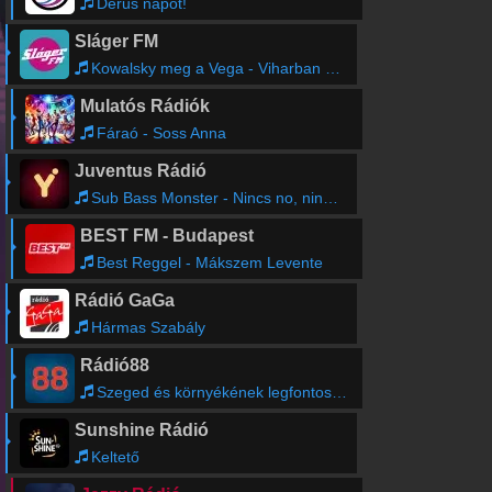
Derűs napot!
Sláger FM
Kowalsky meg a Vega - Viharban szivárvány
Mulatós Rádiók
Fáraó - Soss Anna
Juventus Rádió
Sub Bass Monster - Nincs no, nincs siras
BEST FM - Budapest
Best Reggel - Mákszem Levente
Rádió GaGa
Hármas Szabály
Rádió88
Szeged és környékének legfontosabb hírei
Sunshine Rádió
Keltető