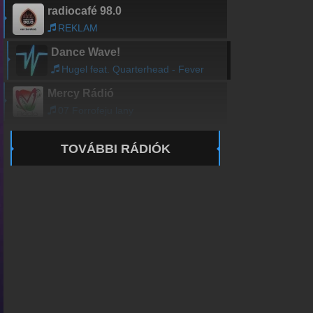
radiocafé 98.0
REKLAM
Dance Wave!
Hugel feat. Quarterhead - Fever
Mercy Rádió
07 Forrofeju lany
TOVÁBBI RÁDIÓK