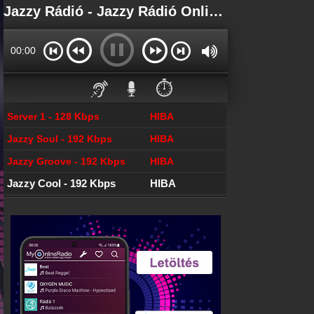
Főoldal
Jazzy Rádió - Jazzy Rádió Online - 90.9 Jazzy
myonlineradio.hu
Bejelentkezés
00:00
Hozz létre saját fiókot!
Kapcsolat
⏱️
Írj nekünk!
Server 1 - 128 Kbps
HIBA
Most szól
Tudd meg mi szólt eddig
Jazzy Soul - 192 Kbps
HIBA
Archívum
Jazzy Groove - 192 Kbps
HIBA
Jazzy Rádió korábbi adásai
Jazzy Cool - 192 Kbps
HIBA
Hírek
Jazzy Rádió kapcsolatos hírek
Partnerek
Rádiós partnerek
Rádió beágyazás
Ágyazd be weboldaladba
Online rádió készítés
Készítés lépésről lépésre