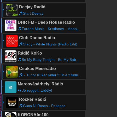
Deejay Rádió
Start Deejay
DHR FM - Deep House Radio
Faraon Music - Kristianov - Moondance @Faraon krystian
Club Dance Radio
Stady - White Nights (Radio Edit)
Rádió KoKo
Be My Baby Tonight - Be My Baby Tonight 1950s
Csukás Meserádió
- Tudor Kukac kideríti: Miért tudnak a hangyák falramászni?
Marosvásárhelyi Rádió
Jó reggelt, Erdély!
Rocker Rádió
Guns N' Roses - Patience
KORONAfm100