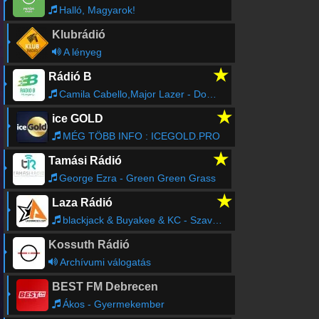
Halló, Magyarok!
Klubrádió
A lényeg
★
Rádió B
Camila Cabello,Major Lazer - Don't Go Yet - Major Lazer Remix
★
ice GOLD
MÉG TÖBB INFO : ICEGOLD.PRO
★
Tamási Rádió
George Ezra - Green Green Grass
★
Laza Rádió
blackjack & Buyakee & KC - Szavakon Túl
Kossuth Rádió
Archívumi válogatás
BEST FM Debrecen
Ákos - Gyermekember