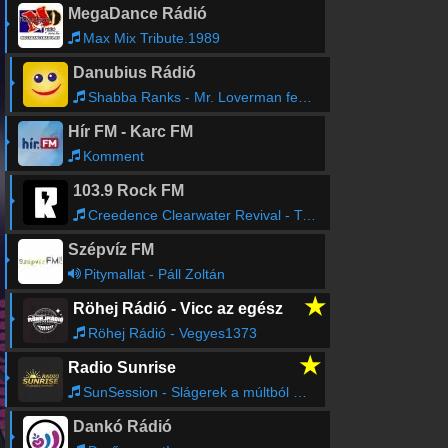
MegaDance Rádió
Max Mix Tribute.1989
Danubius Rádió
Shabba Ranks - Mr. Loverman feat. Chevelle Franklin
Hír FM - Karc FM
Komment
103.9 Rock FM
Creedence Clearwater Revival - Travelin' Band
Szépvíz FM
Pitymallat - Páll Zoltán
★
Röhej Rádió - Vicc az egész
Röhej Rádió - Vegyes1373
★
Radio Sunrise
SunSession - Slágerek a múltból és jelenből!
Dankó Rádió