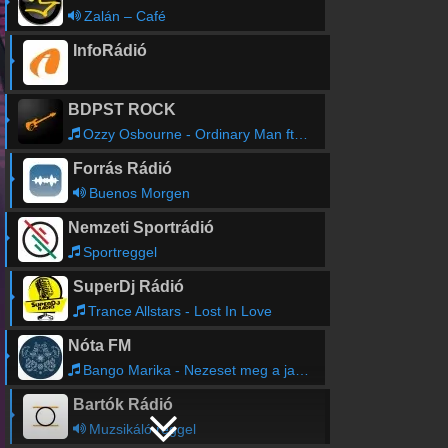
Zalán – Café
InfoRádió
BDPST ROCK
Ozzy Osbourne - Ordinary Man ft. Elton John
Forrás Rádió
Buenos Morgen
Nemzeti Sportrádió
Sportreggel
SuperDj Rádió
Trance Allstars - Lost In Love
Nóta FM
Bango Marika - Nezeset meg a jarasat
Bartók Rádió
Muzsikáló reggel