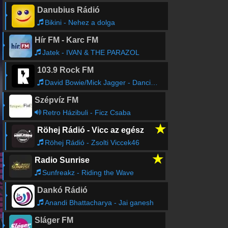
Danubius Rádió
Bikini - Nehez a dolga
Hír FM - Karc FM
Jatek - IVAN & THE PARAZOL
103.9 Rock FM
David Bowie/Mick Jagger - Dancing In The Street
Szépvíz FM
Retro Házibuli - Ficz Csaba
★
Röhej Rádió - Vicc az egész
Röhej Rádió - Zsolti Viccek46
★
Radio Sunrise
Sunfreakz - Riding the Wave
Dankó Rádió
Anandi Bhattacharya - Jai ganesh
Sláger FM