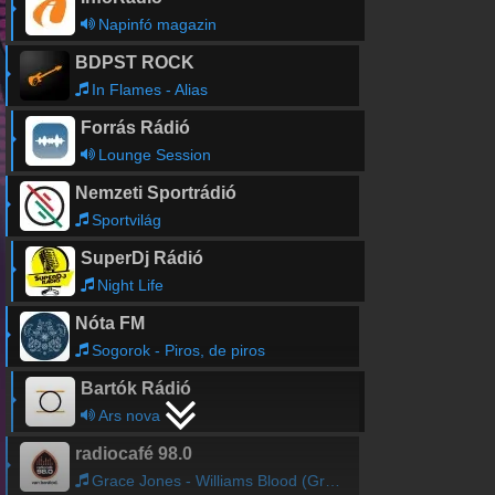
Napinfó magazin
BDPST ROCK
In Flames - Alias
Forrás Rádió
Lounge Session
Nemzeti Sportrádió
Sportvilág
SuperDj Rádió
Night Life
Nóta FM
Sogorok - Piros, de piros
Bartók Rádió
Ars nova
radiocafé 98.0
Grace Jones - Williams Blood (Greg Wilson Remix)