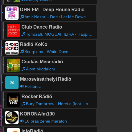
DHR FM - Deep House Radio
Amir Nazari - Don't Let Me Down
Club Dance Radio
Tomcraft, MOGUAI, ILIRA - Happiness
Rádió KoKo
Scorpions - White Dove
Csukás Meserádió
Álom birodalom
Marosvásárhelyi Rádió
Polifónia
Rocker Rádió
Bury Tomorrow - Heretic (feat. Loz Taylor)
KORONAfm100
10 órás zenei maraton
InfoRádió