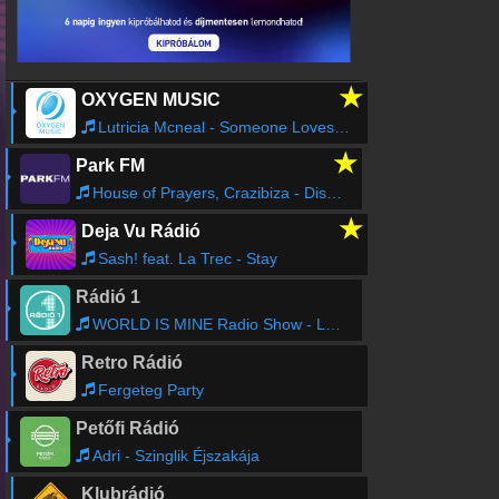
BEST FM - Zalaegerszeg - 320 Kbps
BEST FM - Velence - 128 Kbps
BEST FM - Pécs - 128 Kbps
★
OXYGEN MUSIC
BEST FM - Baja - 128 Kbps
Lutricia Mcneal - Someone Loves You Honey
★
Park FM
House of Prayers, Crazibiza - Disco Stepper
★
Deja Vu Rádió
Sash! feat. La Trec - Stay
Rádió 1
WORLD IS MINE Radio Show - Lotfi Begi
Retro Rádió
Fergeteg Party
Petőfi Rádió
Adri - Szinglik Éjszakája
Klubrádió