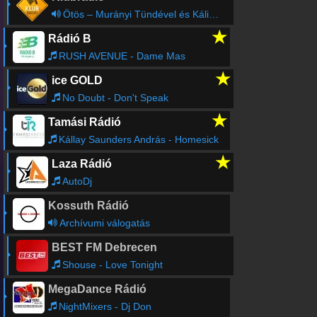
Ötös – Murányi Tündével és Kálid Artúrral (ism.)
★
Rádió B
RUSH AVENUE - Dame Mas
★
ice GOLD
No Doubt - Don't Speak
★
Tamási Rádió
Kállay Saunders András - Homesick
★
Laza Rádió
AutoDj
Kossuth Rádió
Archívumi válogatás
BEST FM Debrecen
Shouse - Love Tonight
MegaDance Rádió
NightMixers - Dj Don