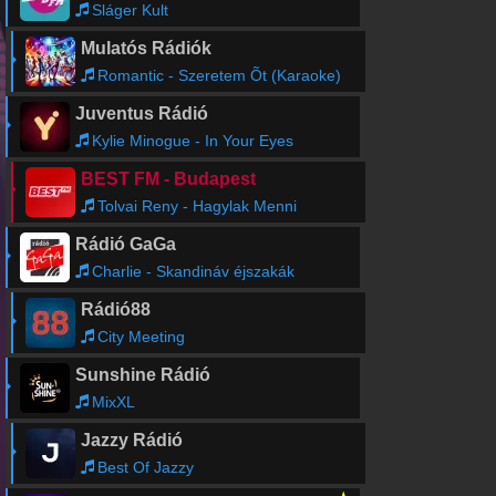
Sláger Kult
Mulatós Rádiók
Romantic - Szeretem Õt (Karaoke)
Juventus Rádió
Kylie Minogue - In Your Eyes
BEST FM - Budapest
Tolvai Reny - Hagylak Menni
Rádió GaGa
Charlie - Skandináv éjszakák
Rádió88
City Meeting
Sunshine Rádió
MixXL
Jazzy Rádió
Best Of Jazzy