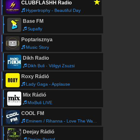
★
CLUBFLASHH Radio
Hypertrophy - Beautiful Day
Base FM
Supafly
Poptarisznya
Music Story
Dikh Radio
Dikh Buli - Völgyi Zsuzsi
Roxy Rádió
Lady Gaga - Applause
Mix Rádió
MixBuli LIVE
COOL FM
Eminem / Rihanna - Love The Way You Lie
Deejay Rádió
Deejay Bestof