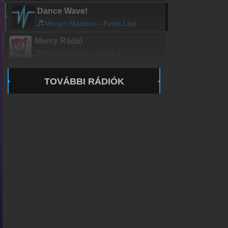
Dance Wave!
Morgin Madison - Feels Like
Mercy Rádió
05mindig vissza varlak 2
TOVÁBBI RÁDIÓK