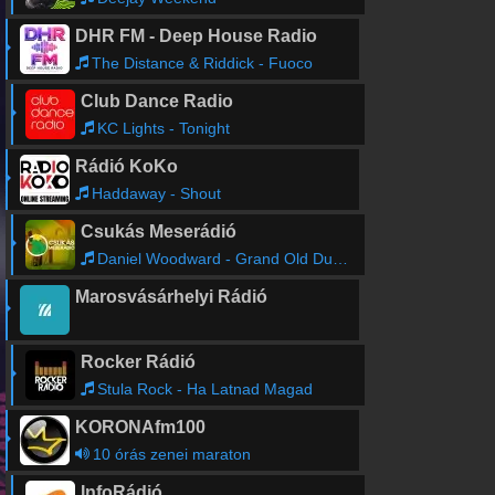
DHR FM - Deep House Radio
The Distance & Riddick - Fuoco
Club Dance Radio
KC Lights - Tonight
Rádió KoKo
Haddaway - Shout
Csukás Meserádió
Daniel Woodward - Grand Old Duke of York (Dusk)
Marosvásárhelyi Rádió
Rocker Rádió
Stula Rock - Ha Latnad Magad
KORONAfm100
10 órás zenei maraton
InfoRádió