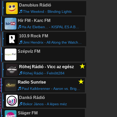
Danubius Rádió
The Weeknd - Blinding Lights
Hír FM - Karc FM
Ha Az Eletben... - KISPAL ES A BORZ
103.9 Rock FM
Jimi Hendrix - All Along the Watchtower
Szépvíz FM
★
Röhej Rádió - Vicc az egész
Röhej Rádió - Felnőtt284
★
Radio Sunrise
Paul Kalkbrenner - Aaron vs. Brighter Days (DjM Bootleg)
Dankó Rádió
Bokor János - A lépes méz
Sláger FM