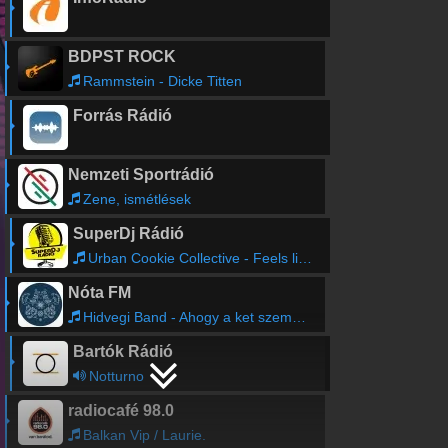
BDPST ROCK
Rammstein - Dicke Titten
Forrás Rádió
Nemzeti Sportrádió
Zene, ismétlések
SuperDj Rádió
Urban Cookie Collective - Feels like heaven
Nóta FM
Hidvegi Band - Ahogy a ket szemeddel nezel
Bartók Rádió
Notturno
radiocafé 98.0
Balkan Vip / Laurie.