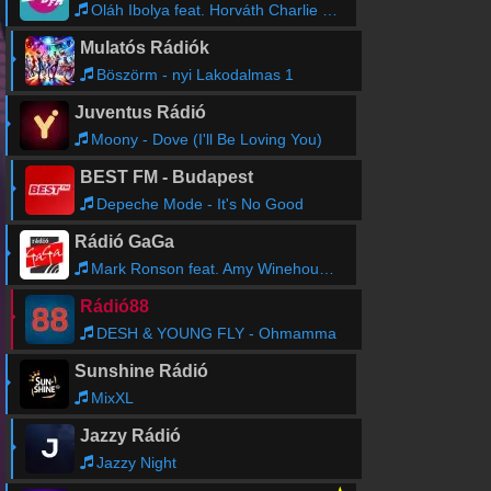
Oláh Ibolya feat. Horváth Charlie - Megyek
Mulatós Rádiók
Böszörm - nyi Lakodalmas 1
Juventus Rádió
Moony - Dove (I'll Be Loving You)
BEST FM - Budapest
Depeche Mode - It's No Good
Rádió GaGa
Mark Ronson feat. Amy Winehouse - Valerie
Rádió88
DESH & YOUNG FLY - Ohmamma
Sunshine Rádió
MixXL
Jazzy Rádió
Jazzy Night