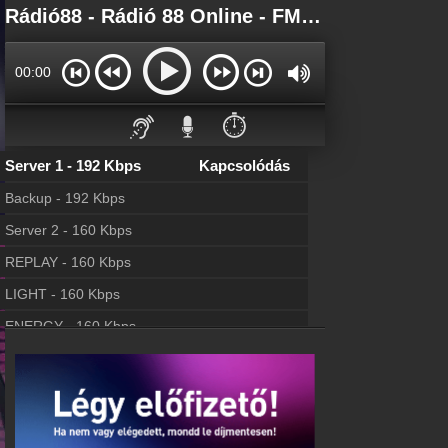
Főoldal
Rádió88 - Rádió 88 Online - FM 95.4
myonlineradio.hu
Bejelentkezés
00:00
Hozz létre saját fiókot!
Kapcsolat
⏱️
Írj nekünk!
Server 1 - 192 Kbps
Kapcsolódás
Most szól
Tudd meg mi szólt eddig
Backup - 192 Kbps
Archívum
Server 2 - 160 Kbps
Rádió88 korábbi adásai
REPLAY - 160 Kbps
Webkamera
Rádió88 webkamera, élőkép
LIGHT - 160 Kbps
Hírek
ENERGY - 160 Kbps
Rádió88 kapcsolatos hírek
Partnerek
Rádiós partnerek
Rádió beágyazás
Ágyazd be weboldaladba