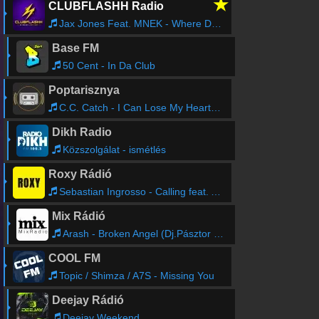
★
CLUBFLASHH Radio
Jax Jones Feat. MNEK - Where Did You Go?
Base FM
50 Cent - In Da Club
Poptarisznya
C.C. Catch - I Can Lose My Heart Tonight
Dikh Radio
Közszolgálat - ismétlés
Roxy Rádió
Sebastian Ingrosso - Calling feat. Alesso
Mix Rádió
Arash - Broken Angel (Dj.Pásztor Bootleg)
COOL FM
Topic / Shimza / A7S - Missing You
Deejay Rádió
Deejay Weekend