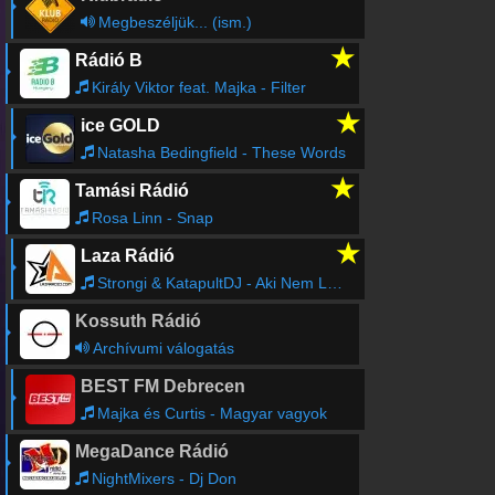
Megbeszéljük... (ism.)
★
Rádió B
Király Viktor feat. Majka - Filter
★
ice GOLD
Natasha Bedingfield - These Words
★
Tamási Rádió
Rosa Linn - Snap
★
Laza Rádió
Strongi & KatapultDJ - Aki Nem Lép Egyszerre (Techno Mix)
Kossuth Rádió
Archívumi válogatás
BEST FM Debrecen
Majka és Curtis - Magyar vagyok
MegaDance Rádió
NightMixers - Dj Don