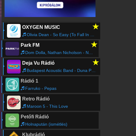
Online rádió készítés
Készítés lépésről lépésre
★
OXYGEN MUSIC
Olivia Dean - So Easy (To Fall In Love)
★
Park FM
Dom Dolla, Nathan Nicholson - No Room for A Saint
★
Deja Vu Rádió
Budapest Acoustic Band - Duna Partjan
Rádió 1
Farruko - Pepas
Retro Rádió
Maroon 5 - This Love
Petőfi Rádió
Holnapután (ismétlés)
Klubrádió