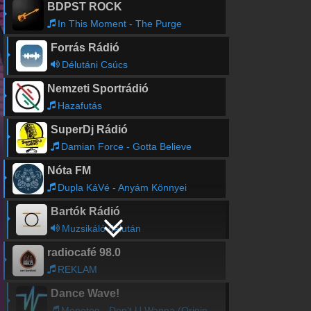
BDPST ROCK
In This Moment - The Purge
Forrás Rádió
Délutáni Csúcs
Nemzeti Sportrádió
Hazafutás
SuperDj Rádió
Damian Force - Gotta Believe
Nóta FM
Dupla KáVé - Anyám Könnyei
Bartók Rádió
Muzsikáló délután
radiocafé 98.0
REKLAM
Dance Wave!
Monoteq - Don't U Wanna (Original Mix)