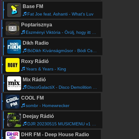
Base FM
Fat Joe feat. Ashanti - What's Luv
Poptarisznya
Eszményi Viktória - Örülj, hogy itt vagyok
Dikh Radio
BóDikh Kívánságműsor - Bódi Csabi Jr.
Roxy Rádió
Years & Years - King
Mix Rádió
DiscoGalactiX - Disco Demolition (Original Mix)
COOL FM
sombr - Homewrecker
Deejay Rádió
DJR 20230515 MUSICMENU v1 1 PORGES
DHR FM - Deep House Radio