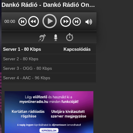
Főoldal
Dankó Rádió - Dankó Rádió Online - Dankó Rádió Élő
myonlineradio.hu
Bejelentkezés
00:00
Hozz létre saját fiókot!
Kapcsolat
⏱️
Írj nekünk!
Server 1 - 80 Kbps
Kapcsolódás
Most szól
Tudd meg mi szólt eddig
Server 2 - 80 Kbps
Archívum
Server 3 - OGG - 80 Kbps
Dankó Rádió korábbi adásai
Server 4 - AAC - 96 Kbps
Frekvenciák
Dankó Rádió frekvencia
Hírek
Dankó Rádió kapcsolatos hírek
Partnerek
Rádiós partnerek
Rádió beágyazás
Ágyazd be weboldaladba