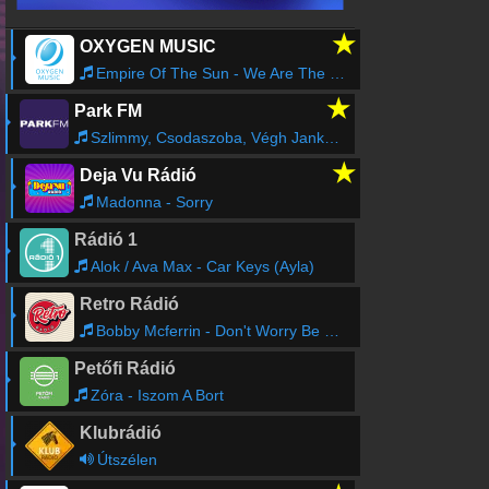
Online rádió készítés
★
OXYGEN MUSIC
Készítés lépésről lépésre
Empire Of The Sun - We Are The People
★
Park FM
Szlimmy, Csodaszoba, Végh Janka - Patak
★
Deja Vu Rádió
Madonna - Sorry
Rádió 1
Alok / Ava Max - Car Keys (Ayla)
Retro Rádió
Bobby Mcferrin - Don't Worry Be Happy
Petőfi Rádió
Zóra - Iszom A Bort
Klubrádió
Útszélen