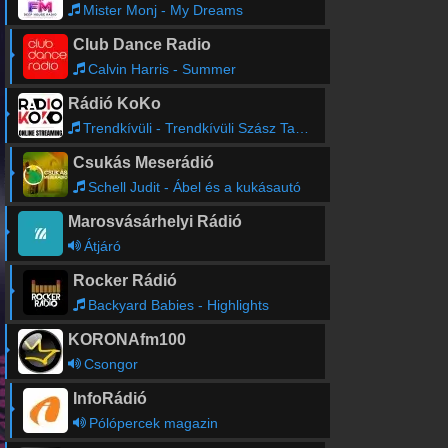
Mister Monj - My Dreams
Club Dance Radio
Calvin Harris - Summer
Rádió KoKo
Trendkívüli - Trendkívüli Szász Tamarával
Csukás Meserádió
Schell Judit - Ábel és a kukásautó
Marosvásárhelyi Rádió
Átjáró
Rocker Rádió
Backyard Babies - Highlights
KORONAfm100
Csongor
InfoRádió
Pólópercek magazin