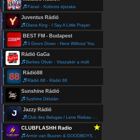
Fáraó - Különös éjszaka
Juventus Rádió
Diana King - I Say A Little Prayer
BEST FM - Budapest
3 Doors Down - Here Without You
Rádió GaGa
Berkes Olivér - Visszakér a múlt
Rádió88
Rádió 88 - Rádió 88
Sunshine Rádió
Sushine Délután
Jazzy Rádió
Club des Belugas / Lene Riebau - Be Still My Heart
★
CLUBFLASHH Radio
Armin van Buuren & GOODBOYS - Forever (Stay Like This) (Radio Edit)