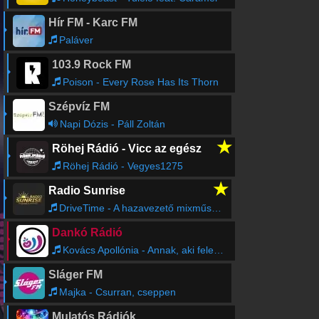
Hír FM - Karc FM
Paláver
103.9 Rock FM
Poison - Every Rose Has Its Thorn
Szépvíz FM
Napi Dózis - Páll Zoltán
★
Röhej Rádió - Vicc az egész
Röhej Rádió - Vegyes1275
★
Radio Sunrise
DriveTime - A hazavezető mixműsor!
Dankó Rádió
Kovács Apollónia - Annak, aki feledni tud
Sláger FM
Majka - Csurran, cseppen
Mulatós Rádiók