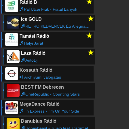
★
Rádió B
Pál Utcai Fiúk - Fiatal Lányok
★
ice GOLD
RETRO KEDVENCEK ÉS A legnagyobbak NON-STOP
★
Tamási Rádió
Helyi Járat
★
Laza Rádió
AutoDj
Kossuth Rádió
Archívumi válogatás
BEST FM Debrecen
OneRepublic - Counting Stars
MegaDance Rádió
Th Express - I'm On Your Side
Danubius Rádió
Honeybeast - Tulelo feat. Caramel