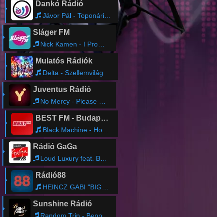
Dankó Rádió
Jávor Pál - Toponári Mári; Az én nevem Balog
Sláger FM
Nick Kamen - I Promised Myself
Mulatós Rádiók
Delta - Szellemvilág
Juventus Rádió
No Mercy - Please Don't Go
BEST FM - Budapest
Black Machine - How Gee
Rádió GaGa
Loud Luxury feat. Brando - Body
Rádió88
HEINCZ GABI "BIGA" & WOLFIE - Halhatatlan blúz
Sunshine Rádió
Random Trip - Benned a fény