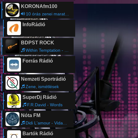
KORONAfm100
10 órás zenei maraton
InfoRádió
BDPST ROCK
Within Temptation - Let Us Burn
Forrás Rádió
Nemzeti Sportrádió
Zene, ismétlések
SuperDj Rádió
F.R.David - Words
Nóta FM
Didi L'amour - Vidaman ebredek
Bartók Rádió