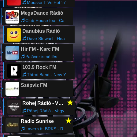
Mousse T Vs Hot 'n' Juicy - Horny
MegaDance Rádió
Club House feat. Carl - Light My Fire
Danubius Rádió
Dave Stewart - Heart Of Stone
Hír FM - Karc FM
Paláver ismétlés
103.9 Rock FM
Tátrai Band - New York, New York
Szépvíz FM
★
Röhej Rádió - Vicc az egész
Röhej Rádió - Vegyes137
★
Radio Sunrise
Lavern ft. BRKS - Real Love