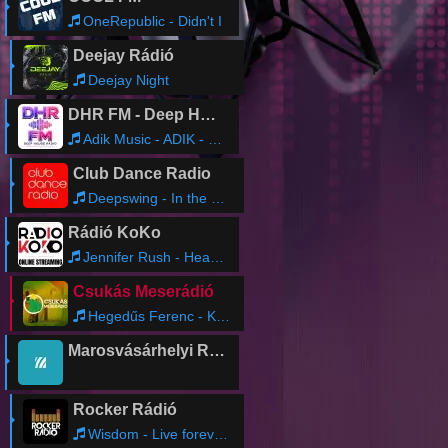
OneRepublic - Didn't I
Deejay Rádió
Deejay Night
DHR FM - Deep House Radio
Adik Music - ADIK - Space (Original Mix)
Club Dance Radio
Deepswing - In the Music
Rádió KoKo
Jennifer Rush - Heart Over Mind (Extended Version)
Csukás Meserádió
Hegedűs Ferenc - Ködös álmok
Marosvásárhelyi Rádió
Rocker Rádió
Wisdom - Live forevermore