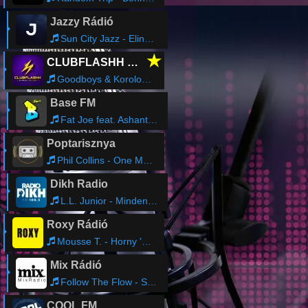
Jazzy Rádió
Sun City Jazz - Elindul a vonat
★
CLUBFLASHH Radio
Goodboys & Korolova - The Present (Radio Edit)
Base FM
Fat Joe feat. Ashanti - What's Luv
Poptarisznya
Phil Collins - One More Night
Dikh Radio
L.L. Junior - Minden Rendben Van
Roxy Rádió
Mousse T. - Horny '98 feat. Hot 'N' Juicy
Mix Rádió
Follow The Flow - Se Rád, Se Rám
COOL FM