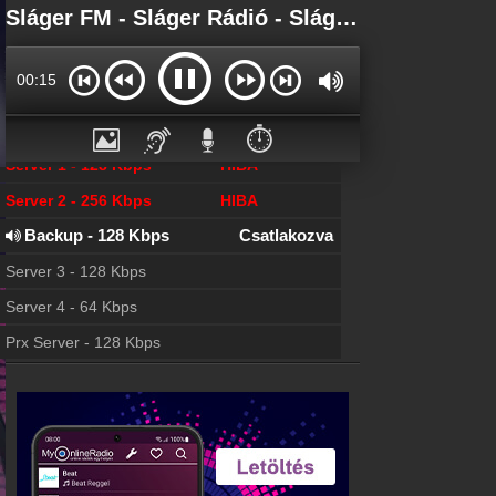
Főoldal
Sláger FM - Sláger Rádió - Sláger Rádió Online
myonlineradio.hu
Bejelentkezés
00:15
Hozz létre saját fiókot!
Kapcsolat
⏱️
Írj nekünk!
Server 1 - 128 Kbps
HIBA
Most szól
Server 2 - 256 Kbps
HIBA
Tudd meg mi szólt eddig
Backup - 128 Kbps
Csatlakozva
Archívum
Sláger FM korábbi adásai
Server 3 - 128 Kbps
Frekvenciák
Server 4 - 64 Kbps
Sláger FM frekvencia
Prx Server - 128 Kbps
Hírek
Sláger FM kapcsolatos hírek
Partnerek
Rádiós partnerek
Rádió beágyazás
Ágyazd be weboldaladba