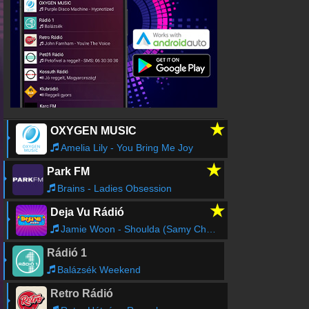
Online rádió készítés
Készítés lépésről lépésre
★
OXYGEN MUSIC
Amelia Lily - You Bring Me Joy
★
Park FM
Brains - Ladies Obsession
★
Deja Vu Rádió
Jamie Woon - Shoulda (Samy Chelly Remix)
Rádió 1
Balázsék Weekend
Retro Rádió