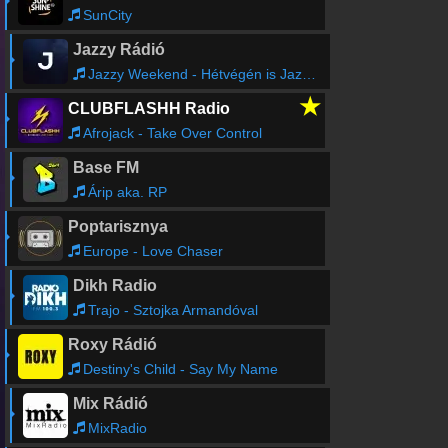
SunCity
Jazzy Rádió
Jazzy Weekend - Hétvégén is Jazzy!
★
CLUBFLASHH Radio
Afrojack - Take Over Control
Base FM
Árip aka. RP
Poptarisznya
Europe - Love Chaser
Dikh Radio
Trajo - Sztojka Armandóval
Roxy Rádió
Destiny's Child - Say My Name
Mix Rádió
MixRadio