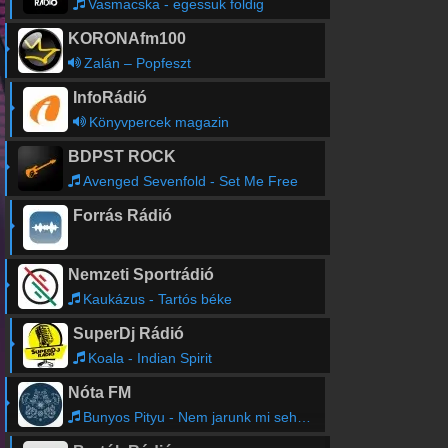
Vasmacska - egessuk foldig
KORONAfm100
Zalán – Popfeszt
InfoRádió
Könyvpercek magazin
BDPST ROCK
Avenged Sevenfold - Set Me Free
Forrás Rádió
Nemzeti Sportrádió
Kaukázus - Tartós béke
SuperDj Rádió
Koala - Indian Spirit
Nóta FM
Bunyos Pityu - Nem jarunk mi sehova se