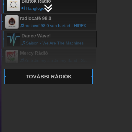
Bartók Rádió
Hangfogó
radiocafé 98.0
radiocaf 98.0 van bartod - HIREK
Dance Wave!
Saison - We Are The Machines
Mercy Rádió
Zmb Jimmy s a Jimmy Band - Szeptember volt
TOVÁBBI RÁDIÓK