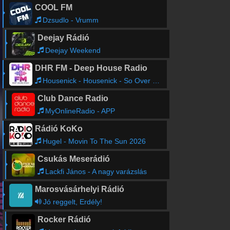
COOL FM
Dzsudlo - Vrumm
Deejay Rádió
Deejay Weekend
DHR FM - Deep House Radio
Housenick - Housenick - So Over It (Original Mix)
Club Dance Radio
MyOnlineRadio - APP
Rádió KoKo
Hugel - Movin To The Sun 2026
Csukás Meserádió
Lackfi János - A nagy varázslás
Marosvásárhelyi Rádió
Jó reggelt, Erdély!
Rocker Rádió