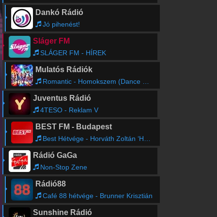
Dankó Rádió
Jó pihenést!
Sláger FM
SLÁGER FM - HÍREK
Mulatós Rádiók
Romantic - Homokszem (Dance Mix)
Juventus Rádió
4TESO - Reklam V
BEST FM - Budapest
Best Hétvége - Horváth Zoltán ‘Hory’
Rádió GaGa
Non-Stop Zene
Rádió88
Café 88 hétvége - Brunner Krisztián
Sunshine Rádió