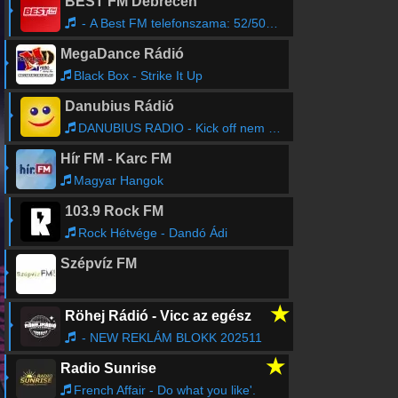
BEST FM Debrecen
- A Best FM telefonszama: 52/500-540
MegaDance Rádió
Black Box - Strike It Up
Danubius Rádió
DANUBIUS RADIO - Kick off nem ismetlo weekend
Hír FM - Karc FM
Magyar Hangok
103.9 Rock FM
Rock Hétvége - Dandó Ádi
Szépvíz FM
★
Röhej Rádió - Vicc az egész
- NEW REKLÁM BLOKK 202511
★
Radio Sunrise
French Affair - Do what you like'.