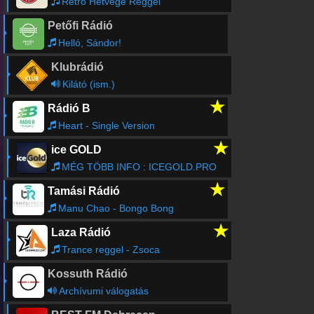
Retro Hétvége Reggel
Petőfi Rádió
Helló, Sándor!
Klubrádió
Kilátó (ism.)
★
Rádió B
Heart - Single Version
★
ice GOLD
MÉG TÖBB INFO : ICEGOLD.PRO
★
Tamási Rádió
Manu Chao - Bongo Bong
★
Laza Rádió
Trance reggel - Zsoca
Kossuth Rádió
Archívumi válogatás