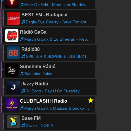
Mike Oldfield - Moonlight Shadow
BEST FM - Budapest
Eagle-Eye Cherry - Save Tonight
Rádió GaGa
Martin Garrix & Ed Sheeran - Repeat It
Rádió88
SPILLER & SOPHIE ELLIS-BEXTOR - Groovejet (If This Ain't Love)
Sunshine Rádió
Sunshine Juice
Jazzy Rádió
Jill Scott - Pay U On Tuesday
★
CLUBFLASHH Radio
Martin Garrix x Matisse & Sadko & Michel Zitron - Hold On
Base FM
Drake - NOKIA