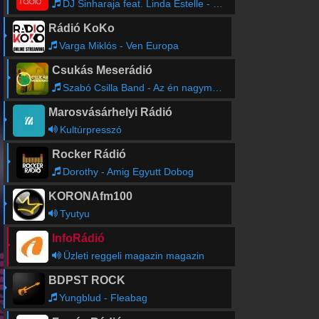
DJ Sinharaja feat. Linda Estelle - Hold On (Radio Edit)
Rádió KoKo
Varga Miklós - Ven Europa
Csukás Meserádió
Szabó Csilla Band - Az én nagymamám
Marosvásárhelyi Rádió
Kultúrpresszó
Rocker Rádió
Dorothy - Amig Egyutt Dobog
KORONAfm100
Tyutyu
InfoRádió
Üzleti reggeli magazin magazin
BDPST ROCK
Yungblud - Fleabag