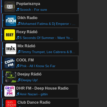
Poptarisznya
Scooch - For sure
Dikh Radio
Mohamed Fatima & Dj Emperor - MzFati (feat. DJ EMPEROR)
Roxy Rádió
5 Seconds Of Summer - Want You Back
Mix Rádió
Timmy Trumpet, Lee Cabrera & Bleech vs Lock 'N Load - Blow Ya Mind (Extended Mix)
COOL FM
P!nk - All I Know So Far
Deejay Rádió
Deejay Up!
DHR FM - Deep House Radio
Amir Nazari - gittin
Club Dance Radio