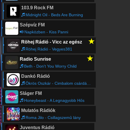
103.9 Rock FM
Midnight Oil - Beds Are Burning
Szépvíz FM
Napközben - Kiss Panni
★
Röhej Rádió - Vicc az egész
Röhej Rádió - Vegyes381
★
Radio Sunrise
Beth - Don't You Worry Child
Dankó Rádió
Ökrös Oszkár - Cimbalom csárdások
Sláger FM
Honeybeast - A Legnagyobb Hős
Mulatós Rádiók
Roma Jilo - Csillagszemû lány
Juventus Rádió