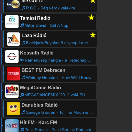
★
ice GOLD
R GO - Rég várok valakire
★
Tamási Rádió
Miller Dávid - Süt A Nap
★
Laza Rádió
Blackjack/Buyakee/Lollypop Lane - Have You Ever Been Mellow (Darwin Remix)
Kossuth Rádió
Reménység hangja - a Hetednapi Adventista Egyház félórája
BEST FM Debrecen
Whitney Houston - How Will I Know
MegaDance Rádió
MEGADANCEMIX '2012 vol4 SUNSHINE
Danubius Rádió
Savage Garden - To The Moon & Back
Hír FM - Karc FM
Pesti Srácok - Pesti Srácok Podcast