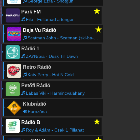
George Ezra - Shotgun
★
Park FM
Filo - Feltámad a tenger
★
Deja Vu Rádió
Scatman John - Scatman (ski-ba-bop-ba-dop-bop)
Rádió 1
ZAYN/Sia - Dusk Till Dawn
Retro Rádió
Katy Perry - Hot N Cold
Petőfi Rádió
Lábas Viki - Harmincvalahány
Klubrádió
Eurozóna
★
Rádió B
Roy & Adám - Csak 1 Pillanat