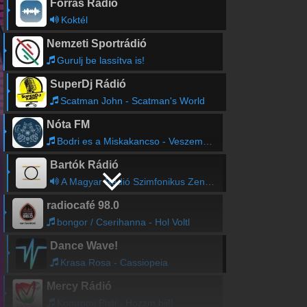
Forrás Rádió
Koktél
Nemzeti Sportrádió
Gurulj be lassítva is!
SuperDj Rádió
Scatman John - Scatman's World
Nóta FM
Bodri es a Miskakancso - Veszem a kalapom
Bartók Rádió
A Magyar Rádió Szimfonikus Zenekarának hangversenye
radiocafé 98.0
bongor / Cserihanna - Hol Voltl
Dance Wave!
Krasa Rosa - Cassiopeia
Mercy Rádió
Komromi Pisti - Hozzm bjj!!