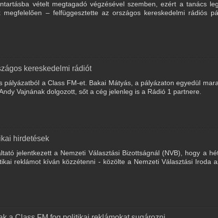
ántartásba vételt megtagadó végzésével szemben, ezért a tanács leg
k megfelelően – felfüggesztette az országos kereskedelmi rádiós pá
országos kereskedelmi rádiót
s pályázatból a Class FM-et. Bakai Mátyás, a pályázaton egyedül mara
dy Vajnának dolgozott, sőt a cég jelenleg is a Rádió 1 partnere.
ikai hirdetések
ató jelentkezett a Nemzeti Választási Bizottságnál (NVB), hogy a h
tikai reklámot kíván közzétenni - közölte a Nemzeti Választási Iroda 
sak a Class FM fog politikai reklámokat sugározni