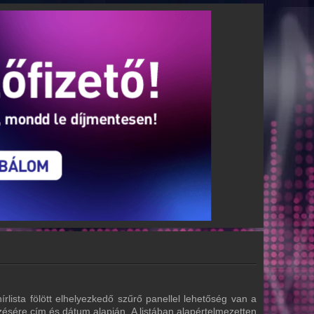
írlista fölött elhelyezkedő szűrő panellel lehetőség van a
zésére cím és dátum alapján. A listában alapértelmezetten