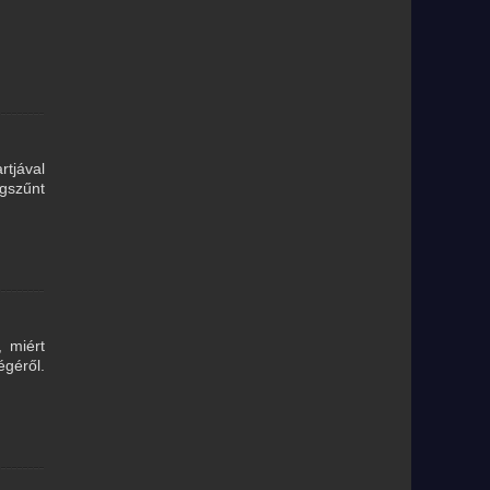
rtjával
gszűnt
 miért
égéről.