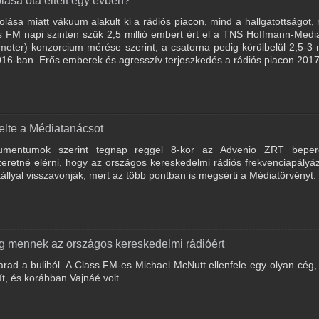
lása óta eltelt egy évben?
ása miatt vákuum alakult ki a rádiós piacon, mind a hallgatottságot,
ass FM napi szinten szűk 2,5 millió embert ért el a TNS Hoffmann-Med
er) konzorcium mérése szerint, a csatorna pedig körülbelül 2,5-3 m
t 2016-ban. Erős emberek és agresszív terjeszkedés a rádiós piacon 201
elte a Médiatanácsot
kumentumok szerint tegnap reggel 8-kor az Advenio ZRT beper
eretné elérni, hogy az országos kereskedelmi rádiós frekvenciapályá
állyal visszavonják, mert az több pontban is megsérti a Médiatörvényt.
ég mennek az országos kereskedelmi rádióért
rad a buliból. A Class FM-es Michael McNutt ellenfele egy olyan cég,
t, és korábban Vajnáé volt.