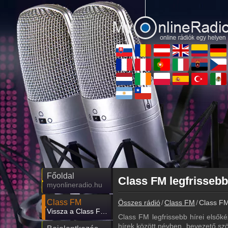
Főoldal
Class FM legfrissebb
myonlineradio.hu
Class FM
Összes rádió
Class FM
Class FM
Vissza a Class FM oldalára
Class FM legfrissebb hírei elsőké
hírek között névben, bevezető szö