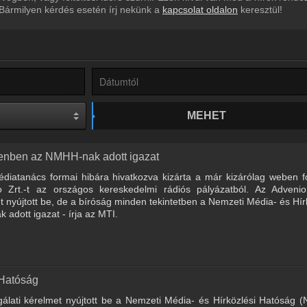
 Bármilyen kérdés esetén írj nekünk a
kapcsolat oldalon
keresztül!
MEHET
denben az NMHH-nak adott igazat
diatanács formai hibára hivatkozva kizárta a már kizárólag weben f
Zrt.-t az országos kereskedelmi rádiós pályázatból. Az Advenio
t nyújtott be, de a bíróság minden tekintetben a Nemzeti Média- és Hír
dott igazat - írja az MTI.
 Hatóság
zsgálati kérelmet nyújtott be a Nemzeti Média- és Hírközlési Hatóság