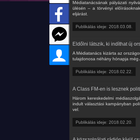
Médiatanácsának pályázati nyilv
ülésén – a törvényi előírásokna
eljárást.
Publikálás ideje: 2018.03.08.
Eldőlni látszik, ki indíthat új 
A Médiatanács kizárta az országo
tulajdonosa néhány hónapja még An
Publikálás ideje: 2018.02.22.
A Class FM-en is lesznek polit
Három kereskedelmi médiaszolgált
indult választási kampányban poli
vel.
Publikálás ideje: 2018.02.20.
A közszolgálati rádión kívül c