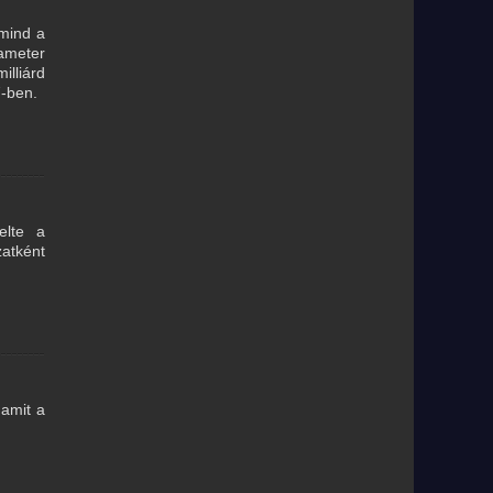
 mind a
iameter
illiárd
7-ben.
elte a
zatként
 amit a