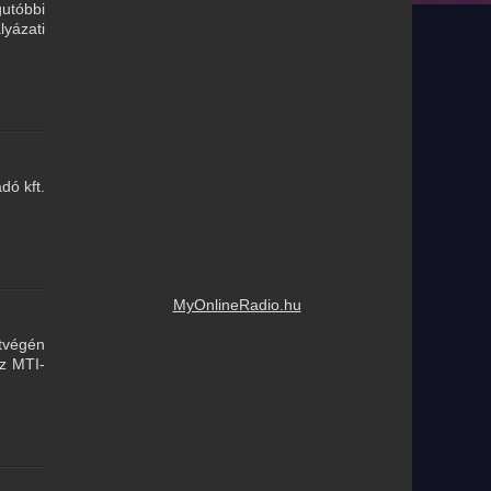
utóbbi
lyázati
dó kft.
MyOnlineRadio.hu
étvégén
az MTI-