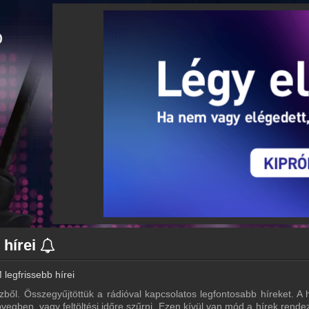
 hírei
 legfrissebb hírei
zből. Összegyűjtöttük a rádióval kapcsolatos legfontosabb híreket. A h
vegben, vagy feltöltési időre szűrni. Ezen kívül van mód a hírek rende