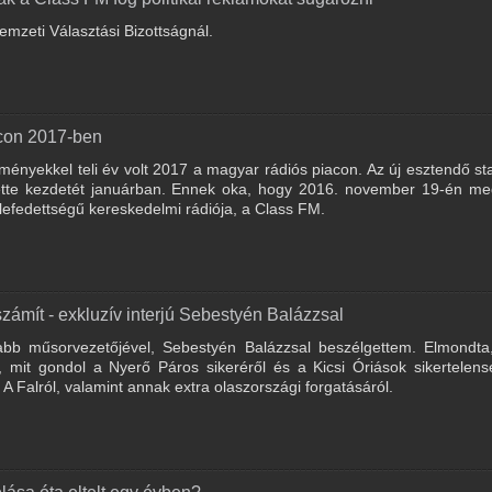
emzeti Választási Bizottságnál.
acon 2017-ben
yekkel teli év volt 2017 a magyar rádiós piacon. Az új esztendő sta
vette kezdetét januárban. Ennek oka, hogy 2016. november 19-én me
efedettségű kereskedelmi rádiója, a Class FM.
zámít - exkluzív interjú Sebestyén Balázzsal
bb műsorvezetőjével, Sebestyén Balázzsal beszélgettem. Elmondta,
, mit gondol a Nyerő Páros sikeréről és a Kicsi Óriások sikertelens
 A Falról, valamint annak extra olaszországi forgatásáról.