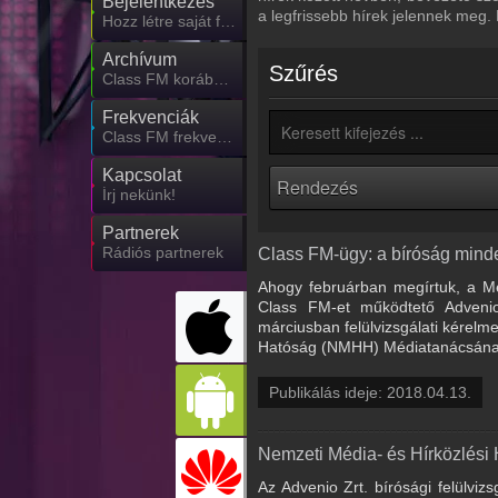
Bejelentkezés
a legfrissebb hírek jelennek meg.
Hozz létre saját fiókot!
Archívum
Szűrés
Class FM korábbi adásai
Frekvenciák
Class FM frekvencia
Kapcsolat
Írj nekünk!
Partnerek
Rádiós partnerek
Class FM-ügy: a bíróság min
Ahogy februárban megírtuk, a Mé
Class FM-et működtető Advenio 
márciusban felülvizsgálati kérelme
Hatóság (NMHH) Médiatanácsának a
Publikálás ideje: 2018.04.13.
Nemzeti Média- és Hírközlési
Az Advenio Zrt. bírósági felülvi