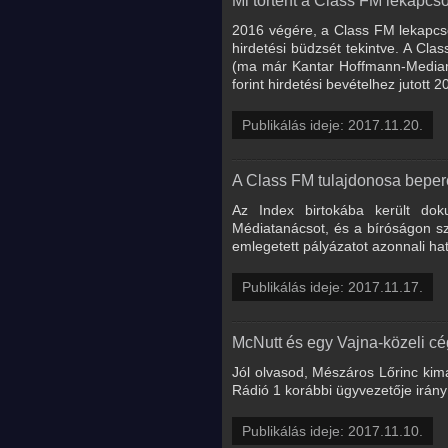
Mi történt a Class FM lekapcso
2016 végére, a Class FM lekapcsol
hirdetési büdzsét tekintve. A Cl
(ma már Kantar Hoffmann-Mediamet
forint hirdetési bevételhez jutot
Publikálás ideje: 2017.11.20.
A Class FM tulajdonosa beper
Az Index birtokába került do
Médiatanácsot, és a bíróságon sz
emlegetett pályázatot azonnali hat
Publikálás ideje: 2017.11.17.
McNutt és egy Vajna-közeli c
Jól olvasod, Mészáros Lőrinc kima
Rádió 1 korábbi ügyvezetője irányí
Publikálás ideje: 2017.11.10.