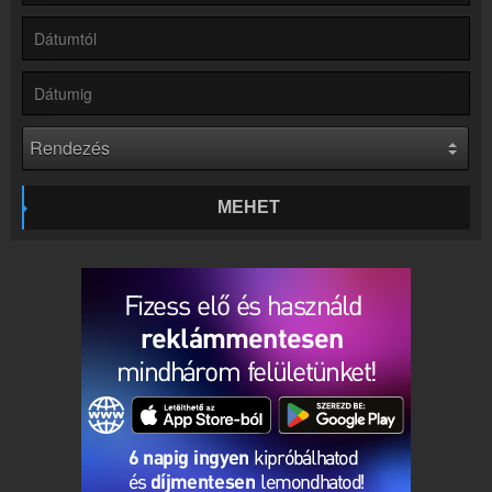
Rádió beágyazás
Ágyazd be weboldaladba
Online rádió készítés
Készítés lépésről lépésre
MEHET