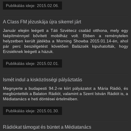
Publikálás ideje: 2015.02.06.
A Class FM jézuskája újra sikerrel járt
Január elején leégett a Táti Szvétecz család otthona, mely egy
faépítménnyel bővített mobilház volt. Ebben a reménytelen
helyzetben került játékba a Morning Showba 2015.01.14-én, ahol
pár perc beszélgetést követően Balázsék kipuhatolták, hogy
Erzsiéknek leégett a házuk.
Publikálás ideje: 2015.02.01.
Ismét indul a kisközösségi pályáztatás
Megnyerte a budapesti 94.2-re kiírt pályázatot a Mária Rádió, és
megbüntették a Balaton Rádiót, valamint a Szent István Rádiót is, a
Médiatanács e heti döntései értelmében.
Publikálás ideje: 2015.01.30.
Rádiókat támogat és büntet a Médiatanács