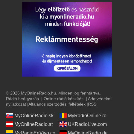
© 2026 MyOnlineRadio.hu. Minden jog fenntartva.
Rádió beágyazás
|
Online rádió készítés
|
Adatvédelmi
nyilatkozat
|
Általános szerződési feltételek
|
RSS
MyOnlineRadio.sk
MyRadioOnline.ro
MyOnlineRadio.at
UKRadioLive.com
MyRadioEnVivo.co
MyOnlineRadio.de