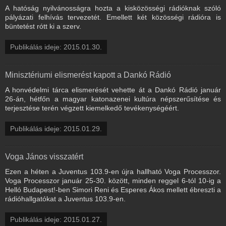
A hatóság nyilvánosságra hozta a kisközösségi rádióknak szóló
pályázati felhívás tervezetét. Emellett két közösségi rádióra is
büntetést rótt ki a szerv.
Publikálás ideje: 2015.01.30.
Minisztériumi elismerést kapott a Dankó Rádió
A honvédelmi tárca elismerését vehette át a Dankó Rádió január
26-án, hétfőn a magyar katonazenei kultúra népszerűsítése és
terjesztése terén végzett kiemelkedő tevékenységéért.
Publikálás ideje: 2015.01.29.
Voga János visszatért
Ezen a héten a Juventus 103.9-en újra hallható Voga Processzor.
Voga Processzor január 25-30. között, minden reggel 6-tól 10-ig a
Helló Budapest!-ben Simori Reni és Esperes Ákos mellett ébreszti a
rádióhallgatókat a Juventus 103.9-en.
Publikálás ideje: 2015.01.27.