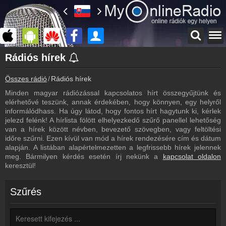
Főoldal
Rádiós hírek
myonlineradio.hu
Összes rádió
Rádiós hírek
Bejelentkezés
Hozz létre saját fiókot!
Minden magyar rádiózással kapcsolatos hírt összegyűjtünk és
elérhetővé teszünk, annak érdekében, hogy könnyen, egy helyről
Kapcsolat
informálódhass. Ha úgy látod, hogy fontos hírt hagytunk ki, kérlek
Írj nekünk!
jelezd felénk! A hírlista fölött elhelyezkedő szűrő panellel lehetőség
van a hírek között névben, bevezető szövegben, vagy feltöltési
Most szól
időre szűrni. Ezen kívül van mód a hírek rendezésére cím és dátum
Ezek szólnak a rádiókban
alapján. A listában alapértelmezetten a legfrissebb hírek jelennek
meg. Bármilyen kérdés esetén írj nekünk a
kapcsolat oldalon
Műsorújság
keresztül!
Rádióműsorok
Rádiós hírek
Szűrés
Legfrissebb rádiós hírek
Partnerek
Rádiós partnerek