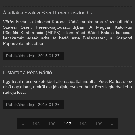
Átadták a Szalézi Szent Ferenc ösztöndíjat
Vörös István, a kalocsai Korona Rádió munkatársa részesült idén
Szalézi Szent Ferenc-sajtóösztöndíjban. A Magyar Katolikus
Püspöki Konferencia (MKPK) elismerését Bábel Balázs kalocsa-
kecskeméti érsek adta át hétfő este Budapesten, a Központi
Papnevelő Intézetben.
Publikálás ideje: 2015.01.27.
Elstartolt a Pécs Rádió
Egy fiatal műsorvezetőkből álló csapattal indult a Pécs Rádió az év
első napjaiban, amiről azt jósolják, éveken belül Pécs legkedveltebb
rádiója lesz.
Publikálás ideje: 2015.01.26.
«
195
196
197
198
199
»