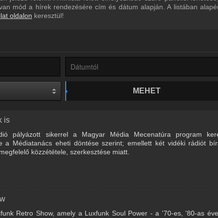
ül van mód a hírek rendezésére cím és dátum alapján. A listában alap
lat oldalon
keresztül!
MEHET
 is
dió pályázott sikerrel a Magyar Média Mecenatúra program ker
e a Médiatanács eheti döntése szerint; emellett két vidéki rádiót bí
megfelelő közzététele, szerkesztése miatt.
ow
xfunk Retro Show, amely a Luxfunk Soul Power - a '70-es, '80-as év