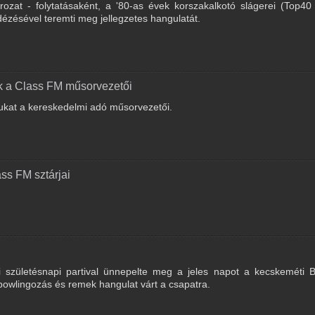
ozat - folytatásaként, a '80-as évek korszakalkotó slágerei (Top40
dézésével teremti meg jellegzetes hangulatát.
k a Class FM műsorvezetői
ukat a kereskedelmi adó műsorvezetői.
ss FM sztárjai
ási születésnapi partival ünnepelte meg a jeles napot a kecskeméti 
bowlingozás és remek hangulat várt a csapatra.