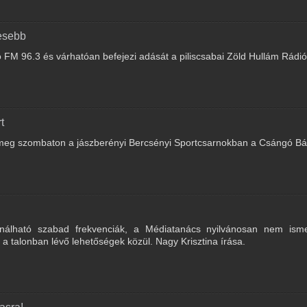
vesebb
o FM 96.3 és várhatóan befejezi adását a piliscsabai Zöld Hullám Rádió 
t
meg szombaton a jászberényi Bercsényi Sportcsarnokban a Csángó Bál
álható szabad frekvenciák, a Médiatanács nyilvánosan nem ismer
 talonban lévő lehetőségek közül. Nagy Krisztina írása.