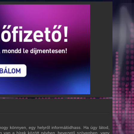
hogy könnyen, egy helyről informálódhass. Ha úgy látod,
tőség van a hírek között névben, bevezető szövegben, vagy