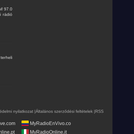
FM 97.0
i rádió
erheli
édelmi nyilatkozat
|
Általános szerződési feltételek
|
RSS
ve.com
MyRadioEnVivo.co
line.pt
MyRadioOnline.it