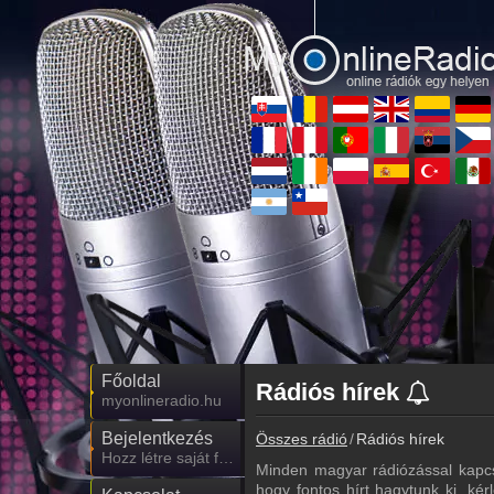
Főoldal
Rádiós hírek
myonlineradio.hu
Bejelentkezés
Összes rádió
Rádiós hírek
Hozz létre saját fiókot!
Minden magyar rádiózással kapcs
hogy fontos hírt hagytunk ki, kér