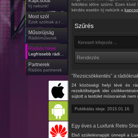
Kapcsolat
feltöltési időre szűrni. Ezen kív
Írj nekünk!
kérdés esetén írj nekünk a
kapcso
Most szól
Ezek szólnak a rádiókban
Szűrés
Műsorújság
Rádióműsorok
Rádiós hírek
Legfrissebb rádiós hírek
Partnerek
Rádiós partnerek
"Rezsicsökkentés" a rádióknak
24 közösségi helyi tévé és rá
rezsiköltségeik idei csökkentésér
sújtott a testület műsorainak nem 
Publikálás ideje: 2015.01.16.
Egy éves a Luxfunk Retro Sh
Első születésnapját ünnepli a Lu