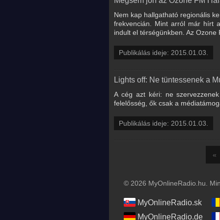
Mégsem jön az Ozone FM Hal
Nem kap hallgatható regionális k
frekvencián. Mint arról már hírt 
indult el térségünkben. Az Ozone 
Publikálás ideje: 2015.01.03.
Lights off: Ne tüntessenek a M
A cég azt kéri: ne szervezzenek
felelősség, ők csak a médiatámoga
Publikálás ideje: 2015.01.03.
«
© 2026 MyOnlineRadio.hu. Mind
MyOnlineRadio.sk
MyOnlineRadio.de