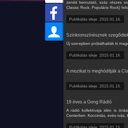
zenéit bemutató, száz részes sor
Classic Rock, Populáris Rock) feli
Publikálás ideje: 2015.01.16.
Szinkronszínésznek szegődte
Új szerepben próbálhatták ki mag
Publikálás ideje: 2015.01.16.
A mozikat is meghódítják a Cla
Publikálás ideje: 2015.01.15.
19 éves a Gong Rádió
A rádió kollektívája idén is óri
Centerben. Koccintás, evés-ivás, 
Publikálás ideje: 2015.01.15.