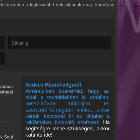
értelmezetten a legfrissebb hírek jelennek meg. Bármilyen
Kedves Rádióhallgató!
etében
Amennyiben szeretnéd, hogy az
rsággal
oldal a továbbiakban is stabilan,
hosszútávon működjön, és
szeretnél támogatni minket, akkor
kérjük kapcsold ki az oldalon a
reklámokat blokkoló szoftvert!
Ha
segítségre lenne szükséged, akkor
kattints ide!
ek Soul