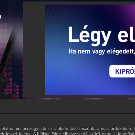
olatos hírt összegyűjtünk és elérhetővé teszünk, annak érdekében, 
lek jelezd felénk! A hírlista fölött elhelyezkedő szűrő panellel lehe