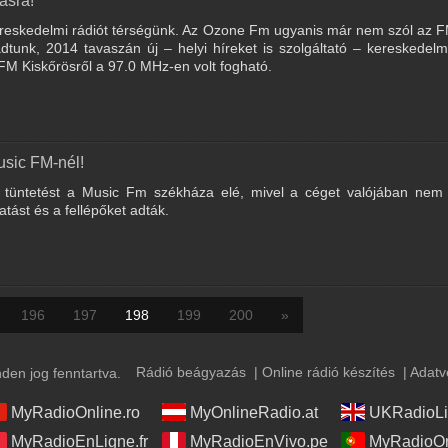
asra!
ereskedelmi rádiót térségünk. Az Ozone Fm ugyanis már nem szól az 
adtunk, 2014 tavaszán új – helyi híreket is szolgáltató – kereskedelm
FM Kiskőrösről a 97.0 MHz-en volt fogható.
usic FM-nél!
 tüntetést a Music Fm székháza elé, mivel a céget valójában nem t
tást és a fellépőket adták.
196
197
198
199
200
»
Rádió beágyazás
|
Online rádió készítés
|
Adatv
en jog fenntartva.
MyRadioOnline.ro
MyOnlineRadio.at
UKRadioLi
MyRadioEnLigne.fr
MyRadioEnVivo.pe
MyRadioOn