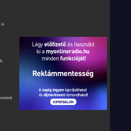
is.
t.
tetett