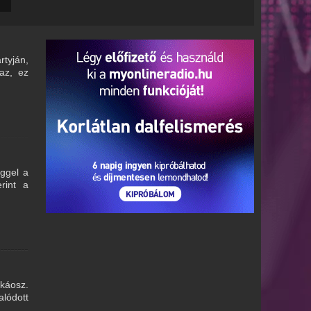
rtyján,
az, ez
eggel a
rint a
 káosz.
alódott