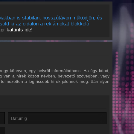
iakban is stabilan, hosszútávon működjön, és
sold ki az oldalon a reklámokat blokkoló
r kattints ide!
hogy könnyen, egy helyről informálódhass. Ha úgy látod,
tőség van a hírek között névben, bevezető szövegben, vagy
értelmezetten a legfrissebb hírek jelennek meg. Bármilyen