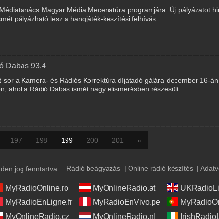
 a Médiatanács Magyar Média Mecenatúra programjára. Új pályázatot hi
ismét pályázható lesz a hangjáték-készítési felhívás.
dió Dabas 93.4
 sor a Kamera- és Rádiós Korrektúra díjátadó gálára december 16-án
, ahol a Rádió Dabas ismét nagy elismerésben részesült.
197
198
199
200
201
»
Rádió beágyazás
|
Online rádió készítés
|
Adatv
en jog fenntartva.
MyRadioOnline.ro
MyOnlineRadio.at
UKRadioLi
MyRadioEnLigne.fr
MyRadioEnVivo.pe
MyRadioOn
MyOnlineRadio.cz
MyOnlineRadio.nl
IrishRadio