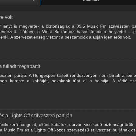
e volt
y lányt is megvertek a biztonságiak a 89.5 Music Fm szilveszteri pa
endezett. Többen a West Balkánhoz hasonlították a helyzetet - ig
enki. A szervezetlenség viszont a beszámolók alapján igen erős volt.
 fulladt megapartit
eszteri partija. A Hungexpón tartott rendezvényen nem bírtak a töm
aga kereste a kabátját, sokaknak tűnt el a holmija. A rádió sze
 a Lights Off szilveszteri partiján
ikszerű hangulat, eltűnt kabátok, durván viselkedő biztonsági őrök,
 Music Fm és a Lights Off közös szervezésű szilveszteri bulijának cs