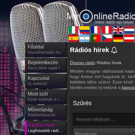
Főoldal
Rádiós hírek
myonlineradio.hu
Bejelentkezés
Összes rádió
Rádiós hírek
Hozz létre saját fiókot!
Minden magyar rádiózással kapcs
hogy fontos hírt hagytunk ki, kér
Kapcsolat
feltöltési időre szűrni. Ezen kív
Írj nekünk!
kérdés esetén írj nekünk a
kapcso
Most szól
Ezek szólnak a rádiókban
Szűrés
Műsorújság
Rádióműsorok
Rádiós hírek
Legfrissebb rádiós hírek