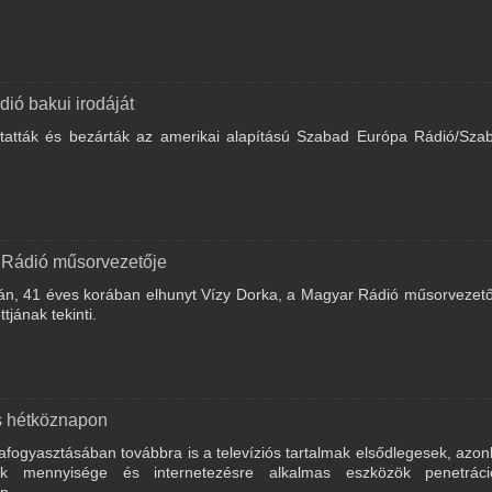
ió bakui irodáját
utatták és bezárták az amerikai alapítású Szabad Európa Rádió/Sza
 Rádió műsorvezetője
án, 41 éves korában elhunyt Vízy Dorka, a Magyar Rádió műsorvezetőj
tjának tekinti.
os hétköznapon
afogyasztásában továbbra is a televíziós tartalmak elsődlegesek, azo
nak mennyisége és internetezésre alkalmas eszközök penetráci
n.