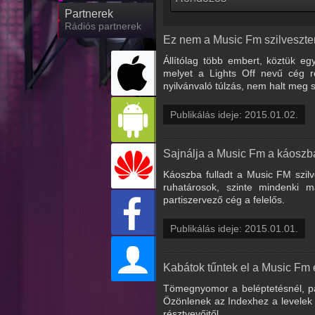
Partnerek
Rádiós partnerek
Ez nem a Music Fm szilveszter
Állítólag több embert, köztük eg
melyet a Lights Off nevű cég r
nyilvánvaló túlzás, nem halt meg s
Publikálás ideje: 2015.01.02.
Sajnálja a Music Fm a káoszba
Káoszba fulladt a Music FM szilv
ruhatárosok, szinte mindenki m
partiszervező cég a felelős.
Publikálás ideje: 2015.01.01.
Kabátok tűntek el a Music Fm és
Tömegnyomor a beléptetésnél, pán
Özönlenek az Indexhez a levelek a
résztvevőitől.