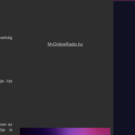
badság
MyOnlineRadio.hu
e, írja
nban az
ója is