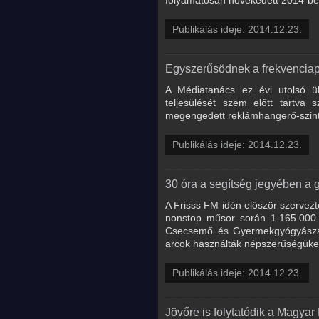
Publikálás ideje: 2014.12.23.
Egyszerűsödnek a frekvencia
A Médiatanács ez évi utolsó ü
teljesülését szem előtt tartva
megengedett reklámhangerő-szint t
Publikálás ideje: 2014.12.23.
30 óra a segítség jegyében a 
A Frisss FM idén először szervez
nonstop műsor során 1.165.000 
Csecsemő és Gyermekgyógyászati 
arcok használták népszerűségüket
Publikálás ideje: 2014.12.23.
Jövőre is folytatódik a Magya