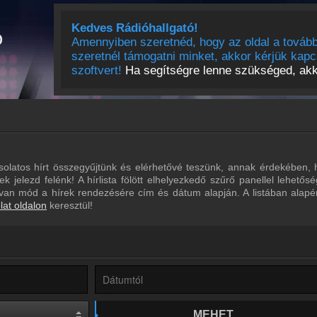
Kedves Rádióhallgató!
Amennyiben szeretnéd, hogy az oldal a tovább
szeretnél támogatni minket, akkor kérjük kapc
szoftvert!
Ha segítségre lenne szükséged, akko
olatos hírt összegyűjtünk és elérhetővé teszünk, annak érdekében, 
lek jelezd felénk! A hírlista fölött elhelyezkedő szűrő panellel lehe
ül van mód a hírek rendezésére cím és dátum alapján. A listában alap
lat oldalon
keresztül!
MEHET