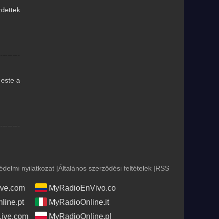
rdettek
 este a
édelmi nyilatkozat
|
Általános szerződési feltételek
|
RSS
ve.com
MyRadioEnVivo.co
line.pt
MyRadioOnline.it
Live.com
MyRadioOnline.pl