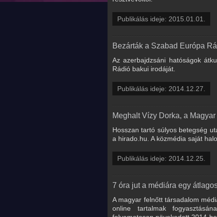
Publikálás ideje: 2015.01.01.
Bezárták a Szabad Európa Rád
Az azerbajdzsáni hatóságok átk
Rádió bakui irodáját.
Publikálás ideje: 2014.12.27.
Meghalt Vízy Dorka, a Magyar
Hosszan tartó súlyos betegség ut
a hirado.hu. A közmédia saját halot
Publikálás ideje: 2014.12.25.
7 óra jut a médiára egy átlag
A magyar felnőtt társadalom médi
online tartalmak fogyasztásá
folyamatosan növekedett 2014-be