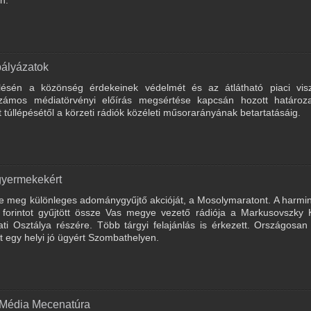
pályázatok
lésén a közönség érdekeinek védelmét és az átlátható piaci vis
 számos médiatörvényi előírás megsértése kapcsán hozott határoza
úllépésétől a körzeti rádiók közéleti műsorarányának betartatásáig.
gyermekekért
te meg különleges adománygyűjtő akcióját, a Mosolymaratont. A harmi
forintot gyűjtött össze Vas megye vezető rádiója a Markusovszky 
Osztálya részére. Több tárgyi felajánlás is érkezett. Országosan 
 egy helyi jó ügyért Szombathelyen.
r Média Mecenatúra