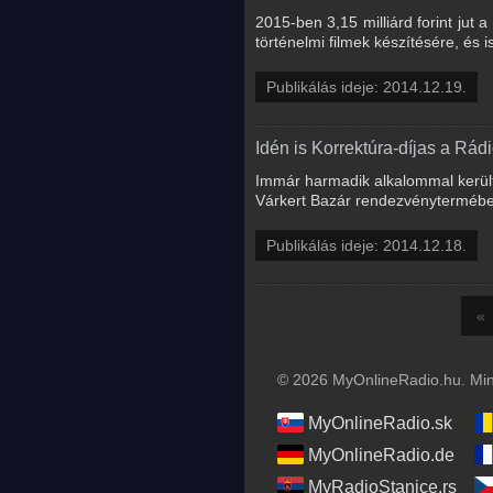
2015-ben 3,15 milliárd forint jut
történelmi filmek készítésére, és 
Publikálás ideje: 2014.12.19.
Idén is Korrektúra-díjas a Rá
Immár harmadik alkalommal került
Várkert Bazár rendezvénytermében
Publikálás ideje: 2014.12.18.
«
© 2026 MyOnlineRadio.hu. Mind
MyOnlineRadio.sk
MyOnlineRadio.de
MyRadioStanice.rs