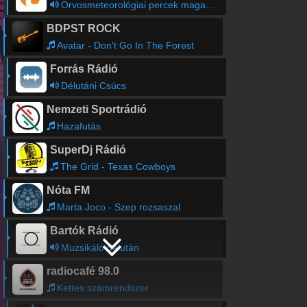
Orvosmeteorológiai percek magazin
BDPST ROCK
Avatar - Don't Go In The Forest
Forrás Rádió
Délutáni Csúcs
Nemzeti Sportrádió
Hazafutás
SuperDj Rádió
The Grid - Texas Cowboys
Nóta FM
Marta Joco - Szep rozsaszal
Bartók Rádió
Muzsikáló délután
radiocafé 98.0
Kettes számrendszer