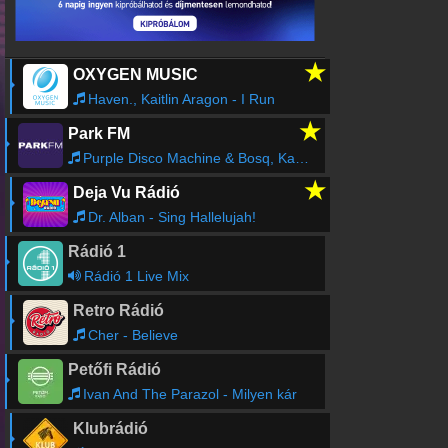
★
OXYGEN MUSIC
Haven., Kaitlin Aragon - I Run
★
Park FM
Purple Disco Machine & Bosq, Kaleta - Wake Up!
★
Deja Vu Rádió
Dr. Alban - Sing Hallelujah!
Rádió 1
Rádió 1 Live Mix
Retro Rádió
Cher - Believe
Petőfi Rádió
Ivan And The Parazol - Milyen kár
Klubrádió