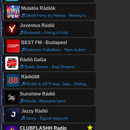
Mulatós Rádiók
Sihell Ferry és Henna - Mennyi könnycsepp kell még
Juventus Rádió
Emberek - Forog A Fold
BEST FM - Budapest
Kelemen Kabátban - Nem tudom (Józsi)
Rádió GaGa
Teddy Swims - Bad Dreams
Rádió88
HOSH & 1979 feat. Jalja - Midnight (The Hanging Tree) (MK Remix)
Sunshine Rádió
Hősök - Maradok benn
Jazzy Rádió
Jazzy - Egyutt vagyunk
★
CLUBFLASHH Radio