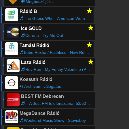
Megbeszéljük...
★
Rádió B
The Guess Who - American Woman - 7" Single Version
★
ice GOLD
Corona - Try Me Out
★
Tamási Rádió
Bebe Rexha / Faithless - New Religion
★
Laza Rádió
Rev Run - My Funny Valentine (Praise My Dj's)
Kossuth Rádió
Archívumi válogatás
BEST FM Debrecen
- A Best FM telefonszama: 52/500-540
MegaDance Rádió
Weekend Music Show - Stevieboy