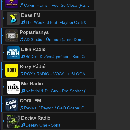
Calvin Harris - Feel So Close (Radio Edit)
Base FM
The Weeknd feat. Playboi Carti & Madonna - Popular
Poptarisznya
AD Studio - Úri muri (anno Domini '91)
Dikh Radio
BóDikh Kívánságműsor - Bódi Csabi Jr.
Roxy Rádió
ROXY RADIO - VOCAL + SLOGAN 06
Mix Rádió
Noferini & Dj. Guy - Pra Sonhar (Funny Bubble Remix)
COOL FM
Revival / Peyton / GeO Gospel Choir - Freedom
Deejay Rádió
Deejay One - Spirit