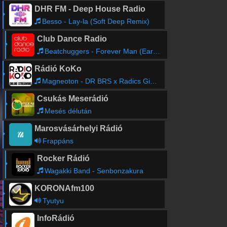
DHR FM - Deep House Radio
Besso - Lay-la (Soft Deep Remix)
Club Dance Radio
Beatchuggers - Forever Man (Earth n Days Remix) (Radio Edit)
Rádió KoKo
Magneoton - DR BRS x Radics Gigi - Még nem veszíthetek (Jimmy másképp)
Csukás Meserádió
Mesés délután
Marosvásárhelyi Rádió
Frappáns
Rocker Rádió
Wagakki Band - Senbonzakura
KORONAfm100
Tyutyu
InfoRádió