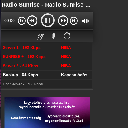
Főoldal
Radio Sunrise - Radio Sunrise Online
myonlineradio.hu
Bejelentkezés
00:00
Hozz létre saját fiókot!
Kapcsolat
⏱️
Írj nekünk!
Server 1 - 192 Kbps
HIBA
Most szól
Tudd meg mi szólt eddig
SUNRISE + - 192 Kbps
HIBA
Archívum
Server 2 - 64 Kbps
HIBA
Radio Sunrise korábbi adásai
Backup - 64 Kbps
Kapcsolódás
Rádiós statisztika
Hallgatottsági adatok
Prx Server - 192 Kbps
Partnerek
Rádiós partnerek
Rádió beágyazás
Ágyazd be weboldaladba
Online rádió készítés
Készítés lépésről lépésre