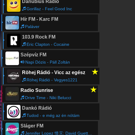
Danubius Rádió
Gorillaz - Feel Good Inc
Hír FM - Karc FM
Paláver
103.9 Rock FM
Eric Clapton - Cocaine
Szépvíz FM
Napi Dózis - Páll Zoltán
★
Röhej Rádió - Vicc az egész
Röhej Rádió - Vegyes1221
★
Radio Sunrise
Drive Time - Niki Belucci
Dankó Rádió
Tudod - e még az én nótám
Sláger FM
Jennifer Lopez 愦灭; David Guetta - Save Me Tonight