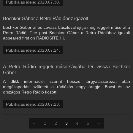
Publikálás ideje: 2020.07.30.
Bochkor Gábor a Retro Rádióhoz igazolt
Bochkor Gáborral és Lovász Lászlóval újítja meg reggeli műsorát a
Retro Rádió. The post Bochkor Gábor a Retro Rádióhoz igazolt
appeared first on RADIOSITE.HU
Publikálás ideje: 2020.07.24.
A Retro Rádió reggeli műsorsávjába tér vissza Bochkor
Gábor
A Blikk információi szerint hosszú tárgyalássorozat után
megállapodás született a rádiózás nagy öregje, Bocsi és az
országos Retro Rádió között!
Publikálás ideje: 2020.07.23.
«
1
2
3
4
5
»