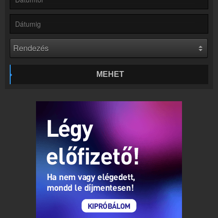
Webkamera
Retro Rádió webkamera, élőkép
Kapcsolat
Írj nekünk!
Partnerek
Rádiós partnerek
MEHET
Rádió beágyazás
Ágyazd be weboldaladba
Online rádió készítés
Készítés lépésről lépésre