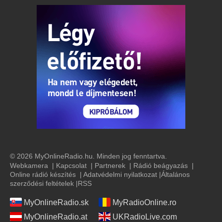
© 2026 MyOnlineRadio.hu. Minden jog fenntartva.
Webkamera
|
Kapcsolat
|
Partnerek
|
Rádió beágyazás
|
Online rádió készítés
|
Adatvédelmi nyilatkozat
|
Általános
szerződési feltételek
|
RSS
MyOnlineRadio.sk
MyRadioOnline.ro
MyOnlineRadio.at
UKRadioLive.com