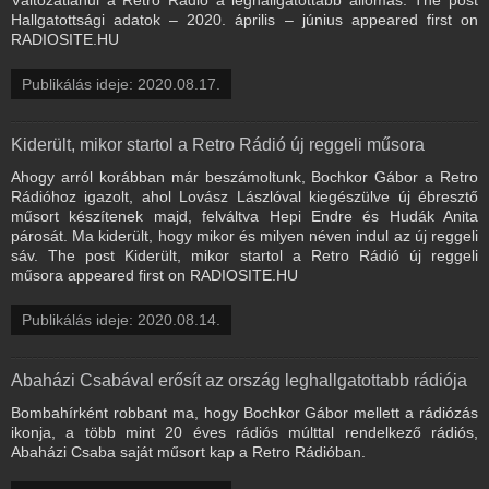
Hallgatottsági adatok – 2020. április – június appeared first on
RADIOSITE.HU
Publikálás ideje: 2020.08.17.
Kiderült, mikor startol a Retro Rádió új reggeli műsora
Ahogy arról korábban már beszámoltunk, Bochkor Gábor a Retro
Rádióhoz igazolt, ahol Lovász Lászlóval kiegészülve új ébresztő
műsort készítenek majd, felváltva Hepi Endre és Hudák Anita
párosát. Ma kiderült, hogy mikor és milyen néven indul az új reggeli
sáv. The post Kiderült, mikor startol a Retro Rádió új reggeli
műsora appeared first on RADIOSITE.HU
Publikálás ideje: 2020.08.14.
Abaházi Csabával erősít az ország leghallgatottabb rádiója
Bombahírként robbant ma, hogy Bochkor Gábor mellett a rádiózás
ikonja, a több mint 20 éves rádiós múlttal rendelkező rádiós,
Abaházi Csaba saját műsort kap a Retro Rádióban.