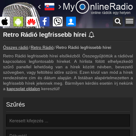
Főoldal
Retro Rádió legfrissebb hírei
myonlineradio.hu
Összes rádió
Retro Rádió
Retro Rádió legfrissebb hírei
Retro Rádió
Vissza a Retro Rádió oldalára
Retro Rádió legfrissebb hírei elsőkézből. Összegyűjtöttük a rádióval
kapcsolatos legfontosabb híreket. A hírlista fölött elhelyezkedő
Bejelentkezés
szűrő panellel lehetőség van a hírek között névben, bevezető
Hozz létre saját fiókot!
szövegben, vagy feltöltési időre szűrni. Ezen kívül van mód a hírek
rendezésére cím és dátum alapján. A listában alapértelmezetten a
Most szól
legfrissebb hírek jelennek meg. Bármilyen kérdés esetén írj nekünk
Tudd meg mi szólt eddig
a
kapcsolat oldalon
keresztül!
Archívum
Retro Rádió korábbi adásai
Szűrés
Frekvenciák
Retro Rádió frekvencia
Műsorújság
Retro Rádió műsorai