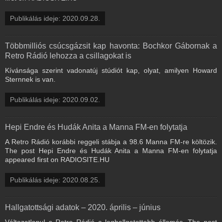
Publikálás ideje: 2020.09.28.
Többmilliós csúcsgázsit kap havonta: Bochkor Gábornak a
Retro Rádió lehozza a csillagokat is
Kívánsága szerint vadonatúj stúdiót kap, olyat, amilyen Howard
Sternnek is van.
Publikálás ideje: 2020.09.02.
Hepi Endre és Hudák Anita a Manna FM-en folytatja
A Retro Rádió korábbi reggeli stábja a 98.6 Manna FM-re költözik.
The post Hepi Endre és Hudák Anita a Manna FM-en folytatja
appeared first on RADIOSITE.HU
Publikálás ideje: 2020.08.25.
Hallgatottsági adatok – 2020. április – június
Változatlanul a Retro Rádió a leghallgatottabb állomás. The post