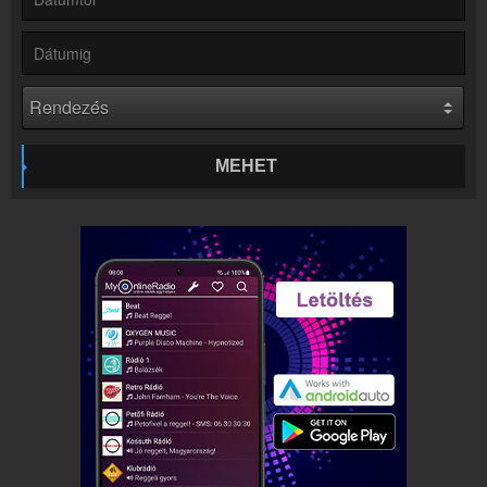
Kapcsolat
Írj nekünk!
Partnerek
Rádiós partnerek
Rádió beágyazás
Ágyazd be weboldaladba
MEHET
Online rádió készítés
Készítés lépésről lépésre