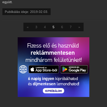
együtt.
Publikálás ideje: 2019.02.03.
«
3
4
5
6
7
»