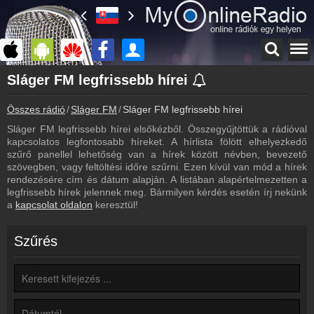
Főoldal
Sláger FM legfrissebb hírei
myonlineradio.hu
Összes rádió
Sláger FM
Sláger FM legfrissebb hírei
Sláger FM
Vissza a Sláger FM oldalára
Sláger FM legfrissebb hírei elsőkézből. Összegyűjtöttük a rádióval
kapcsolatos legfontosabb híreket. A hírlista fölött elhelyezkedő
Bejelentkezés
szűrő panellel lehetőség van a hírek között névben, bevezető
Hozz létre saját fiókot!
szövegben, vagy feltöltési időre szűrni. Ezen kívül van mód a hírek
rendezésére cím és dátum alapján. A listában alapértelmezetten a
Most szól
legfrissebb hírek jelennek meg. Bármilyen kérdés esetén írj nekünk
Tudd meg mi szólt eddig
a
kapcsolat oldalon
keresztül!
Archívum
Sláger FM korábbi adásai
Szűrés
Frekvenciák
Sláger FM frekvencia
Műsorújság
Sláger FM műsorai