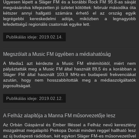
Ügyesen lépett a Sláger FM és a korábbi Rock FM 95.8-as sávját
megvásárolva kifejezetten jó üzletet kötöttek: február másodika óta
kétszer annyi hallgató számára érhető el az ország egyik
legrégebbi kereskedelmi adója, miközben a legnagyobb
lefedettségű regionális csatornák egyike lett.
Publikálás ideje: 2019.02.14.
Megszólalt a Music FM ügyében a médiahatóság
A Media1 azt kérdezte a Music FM elnémítóitól, miért nem
pályáztatták meg a Music FM által használt 89,5 és a korábban a
Sláger FM által használt 103,9 MHz-es budapesti frekvenciákat
azután, hogy nem hosszabbították meg a médiaszolgáltatók
jogosultságait.
Publikálás ideje: 2019.02.12.
A Felház alapítója a Manna FM műsorvezetője lesz
Az Orbán Gáspárral és Ember Illéssel a Felház nevű keresztény
mozgalmat megalapító Prekopa Donát minden reggel hallható lesz
az új budapesti rádióban, két egykori Sláger FM-es műsorvezetővel