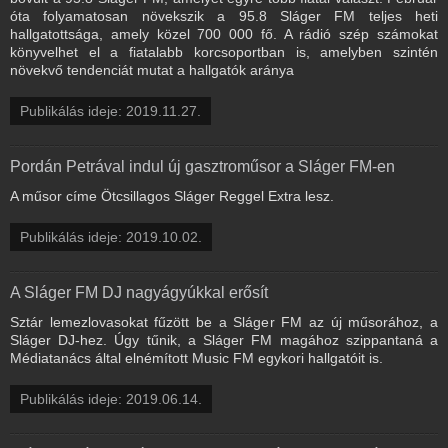
óta folyamatosan növekszik a 95.8 Sláger FM teljes heti
hallgatottsága, amely közel 700 000 fő. A rádió szép számokat
könyvelhet el a fiatalabb korcsoportban is, amelyben szintén
növekvő tendenciát mutat a hallgatók aránya
Publikálás ideje: 2019.11.27.
Pordán Petrával indul új gasztroműsor a Sláger FM-en
A műsor címe Ötcsillagos Sláger Reggel Extra lesz.
Publikálás ideje: 2019.10.02.
A Sláger FM DJ nagyágyúkkal erősít
Sztár lemezlovasokat fűzött be a Sláger FM az új műsorához, a
Sláger DJ-hez. Úgy tűnik, a Sláger FM magához szippantaná a
Médiatanács által elnémított Music FM egykori hallgatóit is.
Publikálás ideje: 2019.06.14.