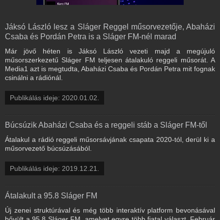
Jáksó László lesz a Sláger Reggel műsorvezetője, Abaházi
Csaba és Pordán Petra is a Sláger FM-nél marad
Már jövő héten is Jáksó László vezeti majd a megújuló
műsorszerkezetű Sláger FM teljesen átalakuló reggeli műsorát. A
Media1 azt is megtudta, Abaházi Csaba és Pordán Petra mit fognak
csinálni a rádiónál.
Publikálás ideje: 2020.01.02.
Búcsúzik Abaházi Csaba és a reggeli stáb a Sláger FM-től
Átalakul a rádió reggeli műsorsávjának csapata 2020-tól, derül ki a
műsorvezető búcsúzásából.
Publikálás ideje: 2019.12.21.
Átalakult a 95.8 Sláger FM
Új zenei struktúrával és még több interaktív platform bevonásával
bővült a 95.8 Sláger FM, amelyet egyre több fiatal választ. Február