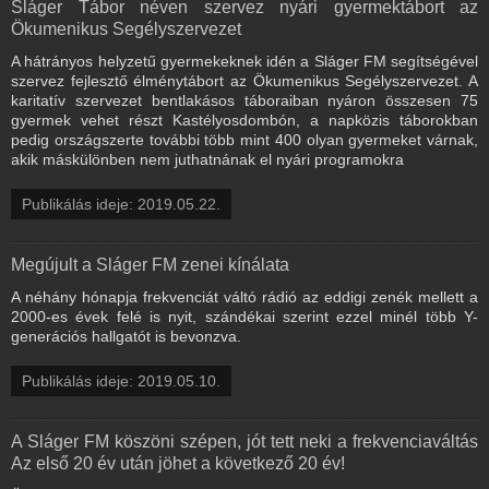
Sláger Tábor néven szervez nyári gyermektábort az
Ökumenikus Segélyszervezet
A hátrányos helyzetű gyermekeknek idén a Sláger FM segítségével
szervez fejlesztő élménytábort az Ökumenikus Segélyszervezet. A
karitatív szervezet bentlakásos táboraiban nyáron összesen 75
gyermek vehet részt Kastélyosdombón, a napközis táborokban
pedig országszerte további több mint 400 olyan gyermeket várnak,
akik máskülönben nem juthatnának el nyári programokra
Publikálás ideje: 2019.05.22.
Megújult a Sláger FM zenei kínálata
A néhány hónapja frekvenciát váltó rádió az eddigi zenék mellett a
2000-es évek felé is nyit, szándékai szerint ezzel minél több Y-
generációs hallgatót is bevonzva.
Publikálás ideje: 2019.05.10.
A Sláger FM köszöni szépen, jót tett neki a frekvenciaváltás
Az első 20 év után jöhet a következő 20 év!