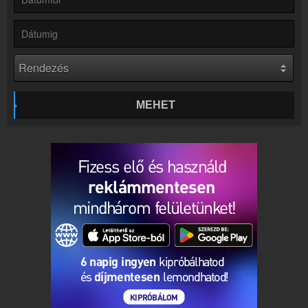
Kapcsolat
Írj nekünk!
Partnerek
Rádiós partnerek
Rádió beágyazás
Ágyazd be weboldaladba
MEHET
Online rádió készítés
Készítés lépésről lépésre