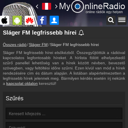
Főoldal
Sláger FM legfrissebb hírei
myonlineradio.hu
Összes rádió
Sláger FM
Sláger FM legfrissebb hírei
Sláger FM
Vissza a Sláger FM oldalára
Sláger FM legfrissebb hírei elsőkézből. Összegyűjtöttük a rádióval
kapcsolatos legfontosabb híreket. A hírlista fölött elhelyezkedő
Bejelentkezés
szűrő panellel lehetőség van a hírek között névben, bevezető
Hozz létre saját fiókot!
szövegben, vagy feltöltési időre szűrni. Ezen kívül van mód a hírek
rendezésére cím és dátum alapján. A listában alapértelmezetten a
Most szól
legfrissebb hírek jelennek meg. Bármilyen kérdés esetén írj nekünk
Tudd meg mi szólt eddig
a
kapcsolat oldalon
keresztül!
Archívum
Sláger FM korábbi adásai
Szűrés
Frekvenciák
Sláger FM frekvencia
Műsorújság
Sláger FM műsorai