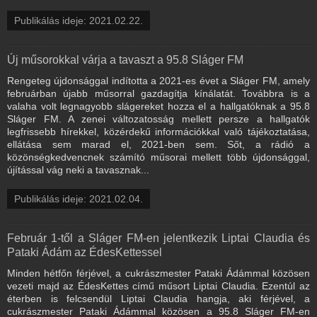
Publikálás ideje: 2021.02.22.
Új műsorokkal várja a tavaszt a 95.8 Sláger FM
Rengeteg újdonsággal indította a 2021-es évet a Sláger FM, amely
februárban újabb műsorral gazdagítja kínálatát. Továbbra is a
valaha volt legnagyobb slágereket hozza el a hallgatóknak a 95.8
Sláger FM. A zenei változatosság mellett persze a hallgatók
legfrissebb hírekkel, közérdekű információkkal való tájékoztatása,
ellátása sem marad el, 2021-ben sem. Sőt, a rádió a
közönségkedvencnek számító műsorai mellett több újdonsággal,
újítással vág neki a tavasznak...
Publikálás ideje: 2021.02.04.
Február 1-től a Sláger FM-en jelentkezik Liptai Claudia és
Pataki Ádám az ÉdesKettessel
Minden hétfőn férjével, a cukrászmester Pataki Ádámmal közösen
vezeti majd az ÉdesKettes című műsort Liptai Claudia. Ezentúl az
éterben is felcsendül Liptai Claudia hangja, aki férjével, a
cukrászmester Pataki Ádámmal közösen a 95.8 Sláger FM-en