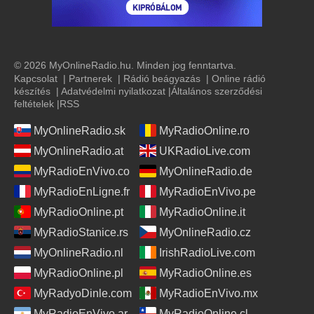
© 2026 MyOnlineRadio.hu. Minden jog fenntartva.
Kapcsolat
|
Partnerek
|
Rádió beágyazás
|
Online rádió
készítés
|
Adatvédelmi nyilatkozat
|
Általános szerződési
feltételek
|
RSS
MyOnlineRadio.sk
MyRadioOnline.ro
MyOnlineRadio.at
UKRadioLive.com
MyRadioEnVivo.co
MyOnlineRadio.de
MyRadioEnLigne.fr
MyRadioEnVivo.pe
MyRadioOnline.pt
MyRadioOnline.it
MyRadioStanice.rs
MyOnlineRadio.cz
MyOnlineRadio.nl
IrishRadioLive.com
MyRadioOnline.pl
MyRadioOnline.es
MyRadyoDinle.com
MyRadioEnVivo.mx
MyRadioEnVivo.ar
MyRadioOnline.cl