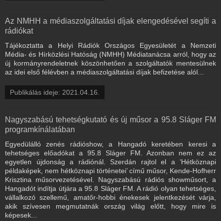
Az NMHH a médiaszolgáltatási díjak elengedésével segíti a
rádiókat
Tájékoztatta a Helyi Rádiók Országos Egyesületét a Nemzeti
Média- és Hírközlési Hatóság (NMHH) Médiatanácsa arról, hogy az
új kormányrendeletnek köszönhetően a szolgáltatók mentesülnek
az idei első félévben a médiaszolgáltatási díjak befizetése alól...
Publikálás ideje: 2021.04.16.
Nagyszabású tehetségkutató és új műsor a 95.8 Sláger FM
programkínálatában
Egyedülálló zenés rádióshow, a Hangadó keretében keresi a
tehetséges előadókat a 95.8 Sláger FM. Azonban nem ez az
egyetlen újdonság a rádiónál. Szerdán rajtol el a ’Hétköznapi
példaképek, nem hétköznapi történetei’ című műsor, Kende-Hofherr
Krisztina műsorvezetésével. Nagyszabású rádiós showműsort, a
Hangadót indítja útjára a 95.8 Sláger FM. A rádió olyan tehetséges,
vállalkozó szellemű, amatőr-hobbi énekesek jelentkezését várja,
akik szívesen megmutatnák ország világ előtt, hogy mire is
képesek...