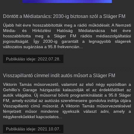
Döntött a Médiatanács: 2030-ig biztosan szól a Sláger FM
Újabb hét évre hosszabbították meg a rádió működését. A Nemzeti
Média- és Hírközlési Hatóság Médiatanácsa hét évre
hosszabbította meg a Sláger FM rádiós médiaszolgáltatási
jogosultságát. Így 2030-ig garantált a legnagyobb slágerek
változatos sugárzása a 95.8 frekvencián...
Publikálás ideje: 2022.07.28.
Visszapillantó címmel indít autós műsort a Sláger FM
Viktorin Tamás műsorvezető, valamint az első négy epizódban a
Gehillio’s Garage házigazdái kalauzolják el az érdeklődőket az
autók világába. Új műsorral bővíti programkínálatát a 95.8 Sláger
FM, amely ezúttal az autózás szerelmeseire gondolva indítja útjára
Visszapillantó című műsorát. A Viktorin Tamás műsorvezetésével
fémjelzett műsor mindenre igyekszik választ adni, amely a
négykerekűekkel kapcsolatos...
Publikálás ideje: 2021.10.07.