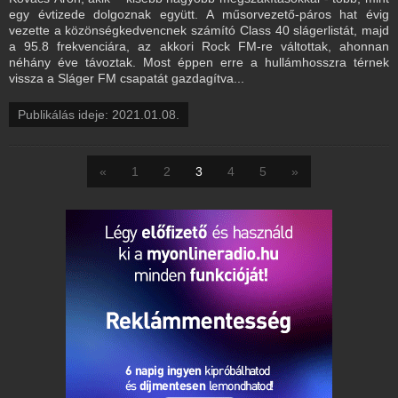
egy évtizede dolgoznak együtt. A műsorvezető-páros hat évig
vezette a közönségkedvencnek számító Class 40 slágerlistát, majd
a 95.8 frekvenciára, az akkori Rock FM-re váltottak, ahonnan
néhány éve távoztak. Most éppen erre a hullámhosszra térnek
vissza a Sláger FM csapatát gazdagítva...
Publikálás ideje: 2021.01.08.
«
1
2
3
4
5
»