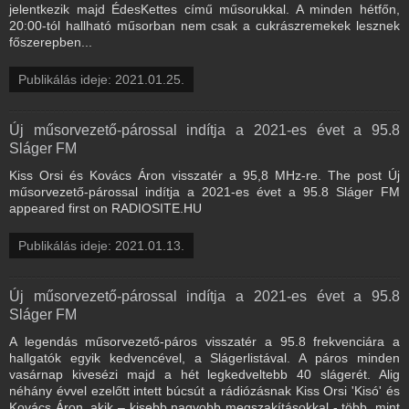
jelentkezik majd ÉdesKettes című műsorukkal. A minden hétfőn,
20:00-tól hallható műsorban nem csak a cukrászremekek lesznek
főszerepben...
Publikálás ideje: 2021.01.25.
Új műsorvezető-párossal indítja a 2021-es évet a 95.8
Sláger FM
Kiss Orsi és Kovács Áron visszatér a 95,8 MHz-re. The post Új
műsorvezető-párossal indítja a 2021-es évet a 95.8 Sláger FM
appeared first on RADIOSITE.HU
Publikálás ideje: 2021.01.13.
Új műsorvezető-párossal indítja a 2021-es évet a 95.8
Sláger FM
A legendás műsorvezető-páros visszatér a 95.8 frekvenciára a
hallgatók egyik kedvencével, a Slágerlistával. A páros minden
vasárnap kivesézi majd a hét legkedveltebb 40 slágerét. Alig
néhány évvel ezelőtt intett búcsút a rádiózásnak Kiss Orsi 'Kisó' és
Kovács Áron, akik – kisebb nagyobb megszakításokkal - több, mint