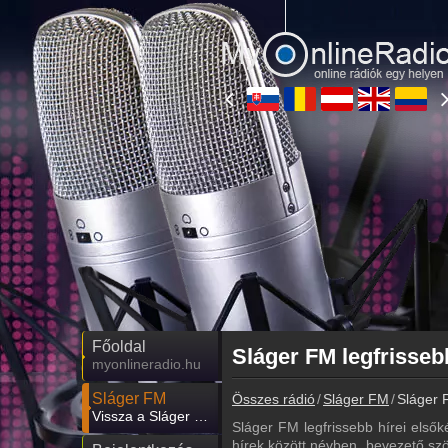
Főoldal
Sláger FM legfrisseb
myonlineradio.hu
Sláger FM
Összes rádió
Sláger FM
Sláger F
Vissza a Sláger FM oldalára
Sláger FM legfrissebb hírei elsők
hírek között névben, bevezető szö