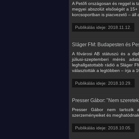
A Petőfi országosan és reggel is 
megyei abszolút elsőségét a 15+ 
korcsoportban is piacvezető – ál
Publikálás ideje: 2018.11.12.
Sláger FM: Budapesten és Pes
A fővárosi AB státuszú és a dip
júliusi-szeptemberi mérés ada
leghallgatottabb rádió a Sláger 
választották a legtöbben – írja 
Publikálás ideje: 2018.10.29.
Presser Gábor: "Nem szeretek
Presser Gábor nem tartozik a
szerzeményeiket és meghatódnak e
Publikálás ideje: 2018.10.05.