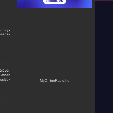
, hogy
ésének
ülésén
latban
ssítjük
MyOnlineRadio.hu