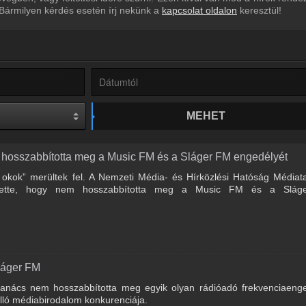
 Bármilyen kérdés esetén írj nekünk a
kapcsolat oldalon
keresztül!
MEHET
 hosszabbította meg a Music FM és a Sláger FM engedélyét
áró okok” merültek fel. A Nemzeti Média- és Hírközlési Hatóság Média
sítette, hogy nem hosszabbította meg a Music FM és a Slá
láger FM
anács nem hosszabbította meg egyik olyan rádióadó frekvenciaenge
ló médiabirodalom konkurenciája.