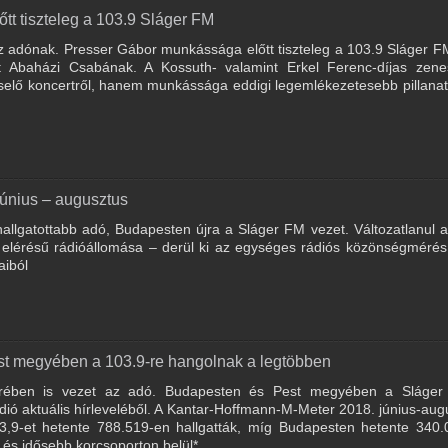
t tiszteleg a 103.9 Sláger FM
az adónak. Presser Gábor munkássága előtt tiszteleg a 103.9 Sláger F
tt Abaházi Csabának. A Kossuth- valamint Erkel Ferenc-díjas zene
elő koncertről, hanem munkássága eddigi legemlékezetesebb pillanata
június – augusztus
allgatottabb adó, Budapesten újra a Sláger FM vezet. Változatlanul a
lérésű rádióállomása – derül ki az egységes rádiós közönségmérés 
aiból
t megyében a 103.9-re hangolnak a legtöbben
rében is vezet az adó. Budapesten és Pest megyében a Sláge
dió aktuális hírleveléből. A Kantar-Hoffmann-M-Meter 2018. június-aug
3,9-et hetente 788.519-en hallgatták, míg Budapesten hetente 340.
s és idősebb korcsoporton belül*