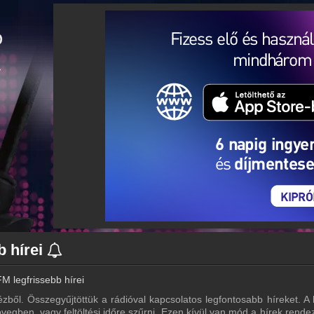
b hírei
M legfrissebb hírei
ézből. Összegyűjtöttük a rádióval kapcsolatos legfontosabb híreket. A h
vegben, vagy feltöltési időre szűrni. Ezen kívül van mód a hírek rende