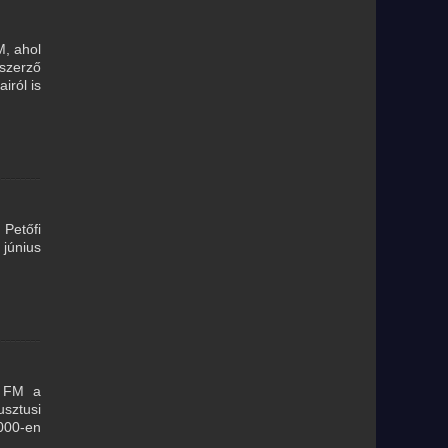
M, ahol
szerző
iról is
 Petőfi
június
r FM a
usztusi
000-en