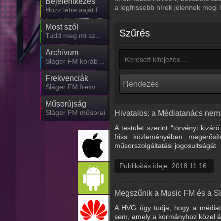
Bejelentkezés
a legfrissebb hírek jelennek meg.
Hozz létre saját fiókot!
Most szól
Szűrés
Tudd meg mi szólt eddig
Archívum
Sláger FM korábbi adásai
Frekvenciák
Sláger FM frekvencia
Műsorújság
Sláger FM műsorai
Hivatalos: a Médiatanács nem
A testület szerint “törvényi kiz
friss közleményében megerő
műsorszolgáltatási jogosultságát
Publikálás ideje: 2018.11.16.
Megszűnik a Music FM és a S
A HVG úgy tudja, hogy a médiat
sem, amely a kormányhoz közel ál