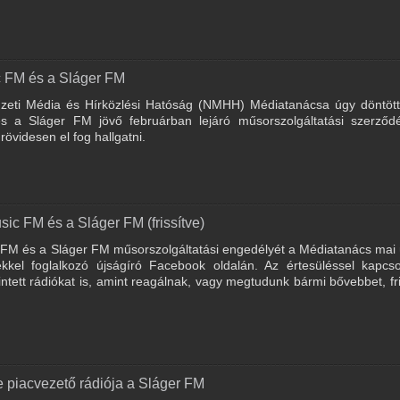
 FM és a Sláger FM
mzeti Média és Hírközlési Hatóság (NMHH) Médiatanácsa úgy döntött
 a Sláger FM jövő februárban lejáró műsorszolgáltatási szerződ
rövidesen el fog hallgatni.
 FM és a Sláger FM (frissítve)
FM és a Sláger FM műsorszolgáltatási engedélyét a Médiatanács mai 
kkel foglalkozó újságíró Facebook oldalán. Az értesüléssel kapcso
ett rádiókat is, amint reagálnak, vagy megtudunk bármi bővebbet, fri
piacvezető rádiója a Sláger FM