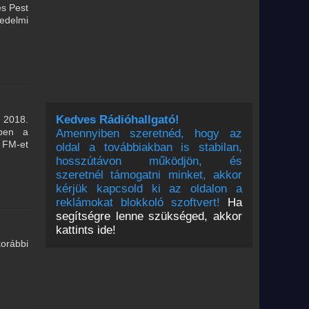
és Pest
kedelmi
Kedves Rádióhallgató!
 2018.
ében a
Amennyiben szeretnéd, hogy az
r FM-et
oldal a továbbiakban is stabilan,
hosszútávon működjön, és
szeretnél támogatni minket, akkor
kérjük kapcsold ki az oldalon a
reklámokat blokkoló szoftvert!
Ha
segítségre lenne szükséged, akkor
kattints ide!
orábbi