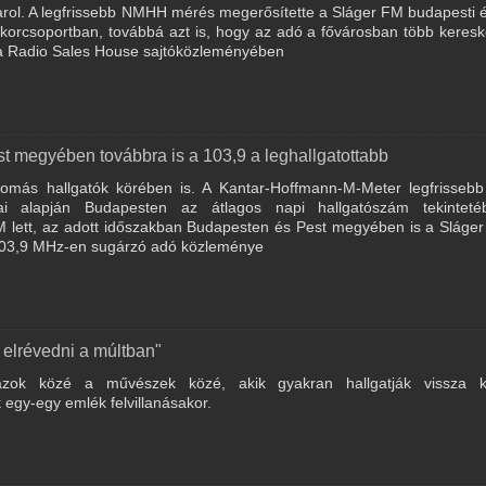
tarol. A legfrissebb NMHH mérés megerősítette a Sláger FM budapesti 
korcsoportban, továbbá azt is, hogy az adó a fővárosban több keres
l a Radio Sales House sajtóközleményében
t megyében továbbra is a 103,9 a leghallgatottabb
lomás hallgatók körében is. A Kantar-Hoffmann-M-Meter legfrissebb
tai alapján Budapesten az átlagos napi hallgatószám tekintet
FM lett, az adott időszakban Budapesten és Pest megyében is a Sláge
a 103,9 MHz-en sugárzó adó közleménye
 elrévedni a múltban"
zok közé a művészek közé, akik gyakran hallgatják vissza k
gy-egy emlék felvillanásakor.