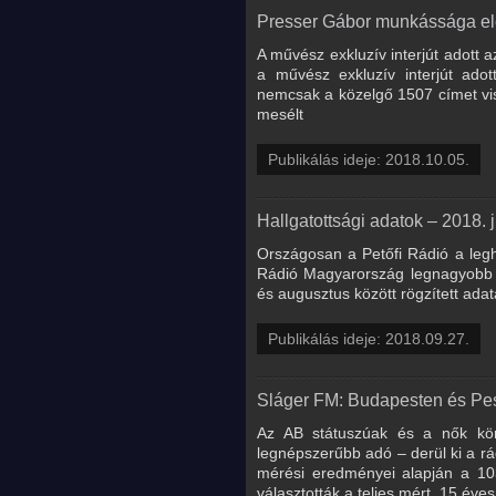
Presser Gábor munkássága előt
A művész exkluzív interjút adott 
a művész exkluzív interjút ado
nemcsak a közelgő 1507 címet vis
mesélt
Publikálás ideje: 2018.10.05.
Hallgatottsági adatok – 2018. 
Országosan a Petőfi Rádió a legh
Rádió Magyarország legnagyobb e
és augusztus között rögzített adat
Publikálás ideje: 2018.09.27.
Sláger FM: Budapesten és Pes
Az AB státuszúak és a nők kö
legnépszerűbb adó – derül ki a rá
mérési eredményei alapján a 10
választották a teljes mért, 15 éve