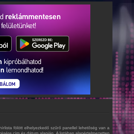
írlista fölött elhelyezkedő szűrő panellel lehetőség van a
zésére cím és dátum alapján. A listában alapértelmezetten