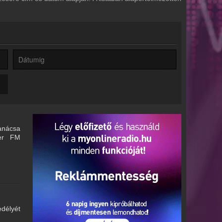
tanácsa
ger FM
délyét