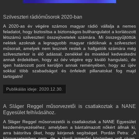
Szilveszteri rádióműsorok 2020-ban
A 2020-as év végére számos magyar rádió vállalja a nemes
feladatot, hogy biztosítsa a biztonságos bulihangulatot a korlátozott
létszámú szilveszteri összejövetelek számára. Mi összegyűjtöttük
nektek azoknak a legnagyobb magyar rádióknak a szilveszteri
műsorait, amelyek nem lesznek restek a hallgatóik számára még
szilveszterkor is élő adással, zenékkel és mixekkel kedveskedni
annak érdekében, hogy az óév végére egy kiváló hangulatú, de
igen határozott pont kerüljön annak reményében, hogy az újév
sokkal több szabadságot és önfeledt pillanatokat fog majd
tartogatni!
Publikálás ideje: 2020.12.30.
A Sláger Reggel műsorvezetői is csatlakoztak a NANE
Egyesület felhívásához.
A Sláger Reggel műsorvezetői is csatlakoztak a NANE Egyesület
kezdeményezéséhez, amelyben a bántalmazott nőkért állnak ki,
arra bátorítva őket, hogy kérjenek segítséget. Pordán Petra: „A
környezetemben nem, de a távoli ismerősi körömben volt olyan,