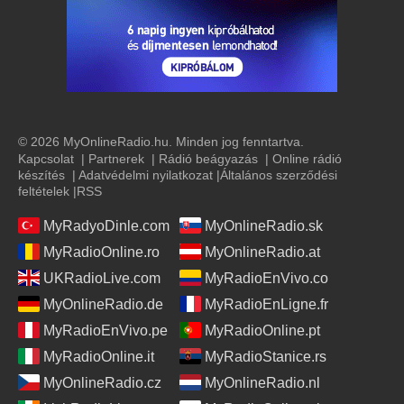
© 2026 MyOnlineRadio.hu. Minden jog fenntartva.
Kapcsolat
|
Partnerek
|
Rádió beágyazás
|
Online rádió
készítés
|
Adatvédelmi nyilatkozat
|
Általános szerződési
feltételek
|
RSS
MyRadyoDinle.com
MyOnlineRadio.sk
MyRadioOnline.ro
MyOnlineRadio.at
UKRadioLive.com
MyRadioEnVivo.co
MyOnlineRadio.de
MyRadioEnLigne.fr
MyRadioEnVivo.pe
MyRadioOnline.pt
MyRadioOnline.it
MyRadioStanice.rs
MyOnlineRadio.cz
MyOnlineRadio.nl