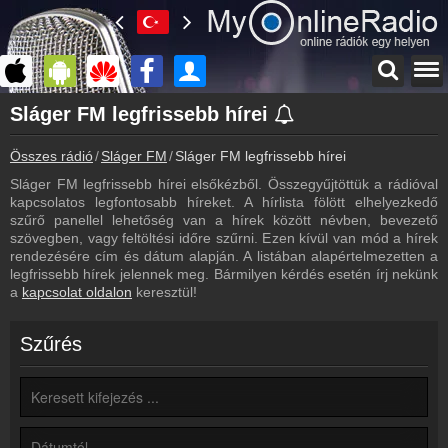
Főoldal
Sláger FM legfrissebb hírei
myonlineradio.hu
Összes rádió
Sláger FM
Sláger FM legfrissebb hírei
Sláger FM
Vissza a Sláger FM oldalára
Sláger FM legfrissebb hírei elsőkézből. Összegyűjtöttük a rádióval
kapcsolatos legfontosabb híreket. A hírlista fölött elhelyezkedő
Bejelentkezés
szűrő panellel lehetőség van a hírek között névben, bevezető
Hozz létre saját fiókot!
szövegben, vagy feltöltési időre szűrni. Ezen kívül van mód a hírek
rendezésére cím és dátum alapján. A listában alapértelmezetten a
Most szól
legfrissebb hírek jelennek meg. Bármilyen kérdés esetén írj nekünk
Tudd meg mi szólt eddig
a
kapcsolat oldalon
keresztül!
Archívum
Sláger FM korábbi adásai
Szűrés
Frekvenciák
Sláger FM frekvencia
Műsorújság
Sláger FM műsorai