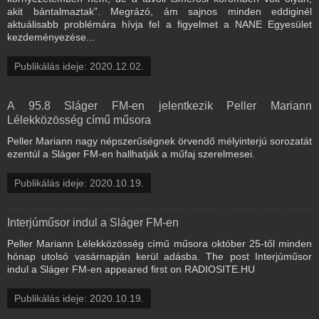
akit bántalmaztak”. Megrázó, ám sajnos minden eddiginél
aktuálisabb problémára hívja fel a figyelmet a NANE Egyesület
kezdeményezése...
Publikálás ideje: 2020.12.02.
A 95.8 Sláger FM-en jelentkezik Peller Mariann
Lélekközösség című műsora
Peller Mariann nagy népszerűségnek örvendő mélyinterjú sorozatát
ezentúl a Sláger FM-en hallhatják a műfaj szerelmesei.
Publikálás ideje: 2020.10.19.
Interjúműsor indul a Sláger FM-en
Peller Mariann Lélekközösség című műsora október 25-től minden
hónap utolsó vasárnapján kerül adásba. The post Interjúműsor
indul a Sláger FM-en appeared first on RADIOSITE.HU
Publikálás ideje: 2020.10.19.