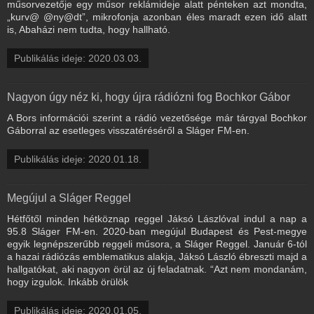
műsorvezetője egy műsor reklámideje alatt pénteken azt mondta,
„kurv@ @ny@dt”, mikrofonja azonban éles maradt ezen idő alatt
is, Abaházi nem tudta, hogy hallható.
Publikálás ideje: 2020.03.03.
Nagyon úgy néz ki, hogy újra rádiózni fog Bochkor Gábor
A Bors információi szerint a rádió vezetősége már tárgyal Bochkor
Gáborral az esetleges visszatéréséről a Sláger FM-en.
Publikálás ideje: 2020.01.18.
Megújul a Sláger Reggel
Hétfőtől minden hétköznap reggel Jáksó Lászlóval indul a nap a
95.8 Sláger FM-en. 2020-ban megújul Budapest és Pest-megye
egyik legnépszerűbb reggeli műsora, a Sláger Reggel. Január 6-tól
a hazai rádiózás emblematikus alakja, Jáksó László ébreszti majd a
hallgatókat, aki nagyon örül az új feladatnak. “Azt nem mondanám,
hogy izgulok. Inkább örülök
Publikálás ideje: 2020.01.05.