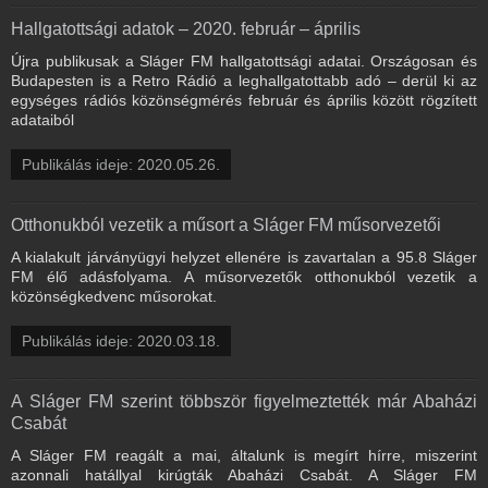
Hallgatottsági adatok – 2020. február – április
Újra publikusak a Sláger FM hallgatottsági adatai. Országosan és
Budapesten is a Retro Rádió a leghallgatottabb adó – derül ki az
egységes rádiós közönségmérés február és április között rögzített
adataiból
Publikálás ideje: 2020.05.26.
Otthonukból vezetik a műsort a Sláger FM műsorvezetői
A kialakult járványügyi helyzet ellenére is zavartalan a 95.8 Sláger
FM élő adásfolyama. A műsorvezetők otthonukból vezetik a
közönségkedvenc műsorokat.
Publikálás ideje: 2020.03.18.
A Sláger FM szerint többször figyelmeztették már Abaházi
Csabát
A Sláger FM reagált a mai, általunk is megírt hírre, miszerint
azonnali hatállyal kirúgták Abaházi Csabát. A Sláger FM