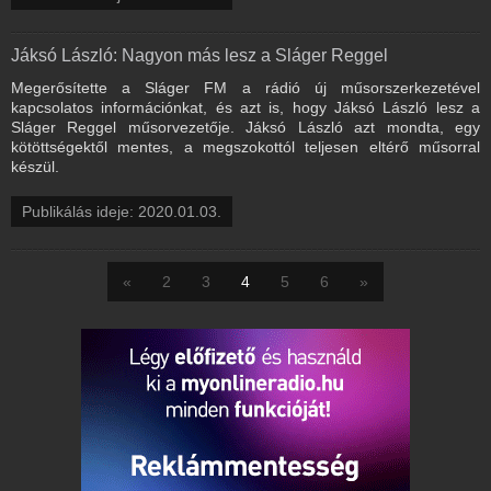
Jáksó László: Nagyon más lesz a Sláger Reggel
Megerősítette a Sláger FM a rádió új műsorszerkezetével
kapcsolatos információnkat, és azt is, hogy Jáksó László lesz a
Sláger Reggel műsorvezetője. Jáksó László azt mondta, egy
kötöttségektől mentes, a megszokottól teljesen eltérő műsorral
készül.
Publikálás ideje: 2020.01.03.
«
2
3
4
5
6
»