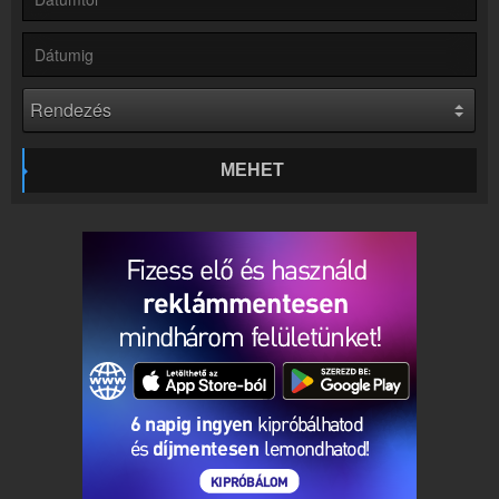
Kapcsolat
Írj nekünk!
Partnerek
Rádiós partnerek
Rádió beágyazás
Ágyazd be weboldaladba
MEHET
Online rádió készítés
Készítés lépésről lépésre