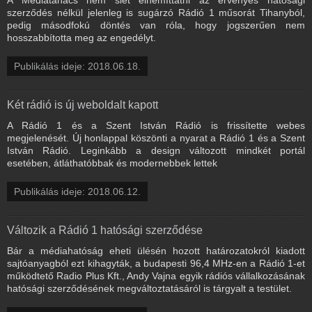
szerződés nélkül jelenleg is sugárzó Rádió 1 műsorát Tihanyból,
pedig másodfokú döntés van róla, hogy jogszerűen nem
hosszabbította meg az engedélyt.
Publikálás ideje: 2018.06.18.
Két rádió is új weboldalt kapott
A Rádió 1 és a Szent István Rádió is frissítette webes
megjelenését. Új honlappal köszönti a nyarat a Rádió 1 és a Szent
István Rádió. Leginkább a design változott mindkét portál
esetében, átláthatóbbak és modernebbek lettek
Publikálás ideje: 2018.06.12.
Változik a Rádió 1 hatósági szerződése
Bár a médiahatóság eheti ülésén hozott határozatokról kiadott
sajtóanyagból ezt kihagyták, a budapesti 96,4 MHz-en a Rádió 1-et
működtető Radio Plus Kft., Andy Vajna egyik rádiós vállalkozásának
hatósági szerződésének megváltoztatásáról is tárgyalt a testület.