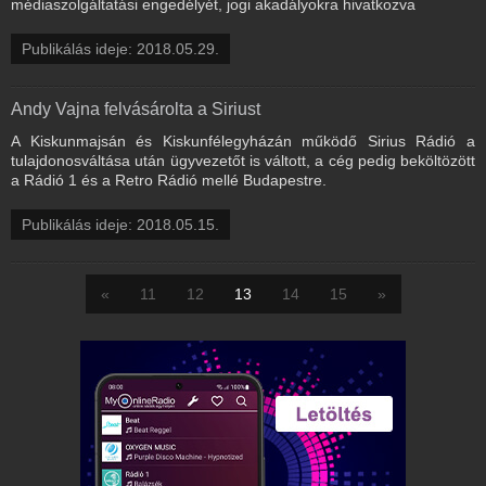
médiaszolgáltatási engedélyét, jogi akadályokra hivatkozva
Publikálás ideje: 2018.05.29.
Andy Vajna felvásárolta a Siriust
A Kiskunmajsán és Kiskunfélegyházán működő Sirius Rádió a
tulajdonosváltása után ügyvezetőt is váltott, a cég pedig beköltözött
a Rádió 1 és a Retro Rádió mellé Budapestre.
Publikálás ideje: 2018.05.15.
«
11
12
13
14
15
»