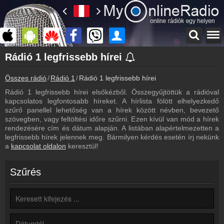
Főoldal
Rádió 1 legfrissebb hírei
myonlineradio.hu
Összes rádió
Rádió 1
Rádió 1 legfrissebb hírei
Rádió 1
Vissza a Rádió 1 oldalára
Rádió 1 legfrissebb hírei elsőkézből. Összegyűjtöttük a rádióval
kapcsolatos legfontosabb híreket. A hírlista fölött elhelyezkedő
Bejelentkezés
szűrő panellel lehetőség van a hírek között névben, bevezető
Hozz létre saját fiókot!
szövegben, vagy feltöltési időre szűrni. Ezen kívül van mód a hírek
rendezésére cím és dátum alapján. A listában alapértelmezetten a
Most szól
legfrissebb hírek jelennek meg. Bármilyen kérdés esetén írj nekünk
Tudd meg mi szólt eddig
a
kapcsolat oldalon
keresztül!
Archívum
Rádió 1 korábbi adásai
Szűrés
Frekvenciák
Rádió 1 frekvencia
Műsorújság
Rádió 1 műsorai