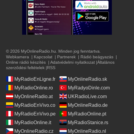
© 2026 MyOnlineRadio.hu. Minden jog fenntartva.
Webkamera
|
Kapcsolat
|
Partnerek
|
Rádió beágyazás
|
Online rádió készítés
|
Adatvédelmi nyilatkozat
|
Általános
szerződési feltételek
|
RSS
MyRadioEnLigne.fr
MyOnlineRadio.sk
MyRadioOnline.ro
MyRadyoDinle.com
MyOnlineRadio.at
UKRadioLive.com
MyRadioEnVivo.co
MyOnlineRadio.de
MyRadioEnVivo.pe
MyRadioOnline.pt
MyRadioOnline.it
MyRadioStanice.rs
MyOnlineRadio.cz
MyOnlineRadio.nl