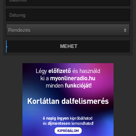
Webkamera
Rádió 1 webkamera, élőkép
Kapcsolat
Írj nekünk!
Partnerek
Rádiós partnerek
MEHET
Rádió beágyazás
Ágyazd be weboldaladba
Online rádió készítés
Készítés lépésről lépésre