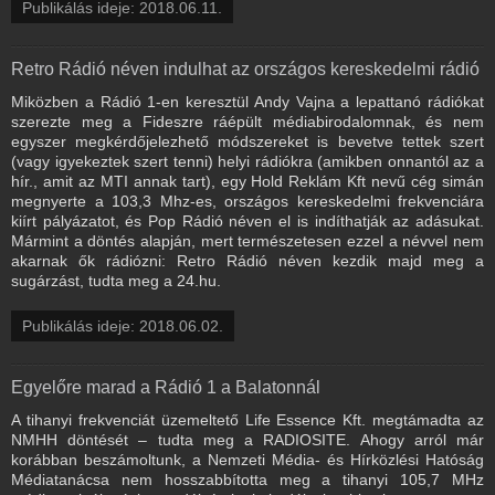
Publikálás ideje: 2018.06.11.
Retro Rádió néven indulhat az országos kereskedelmi rádió
Miközben a Rádió 1-en keresztül Andy Vajna a lepattanó rádiókat
szerezte meg a Fideszre ráépült médiabirodalomnak, és nem
egyszer megkérdőjelezhető módszereket is bevetve tettek szert
(vagy igyekeztek szert tenni) helyi rádiókra (amikben onnantól az a
hír., amit az MTI annak tart), egy Hold Reklám Kft nevű cég simán
megnyerte a 103,3 Mhz-es, országos kereskedelmi frekvenciára
kiírt pályázatot, és Pop Rádió néven el is indíthatják az adásukat.
Mármint a döntés alapján, mert természetesen ezzel a névvel nem
akarnak ők rádiózni: Retro Rádió néven kezdik majd meg a
sugárzást, tudta meg a 24.hu.
Publikálás ideje: 2018.06.02.
Egyelőre marad a Rádió 1 a Balatonnál
A tihanyi frekvenciát üzemeltető Life Essence Kft. megtámadta az
NMHH döntését – tudta meg a RADIOSITE. Ahogy arról már
korábban beszámoltunk, a Nemzeti Média- és Hírközlési Hatóság
Médiatanácsa nem hosszabbította meg a tihanyi 105,7 MHz