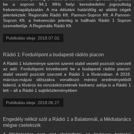
be a soproni 94,1 MHz helyi kereskedelmi jogosultság
frekvenciapályázatán. A ma délutáni határidőig az alábbi cégek
jelentekztek: Regionális Rádió Kft. Pannon-Sopron Kft. A Pannon-
Sopron Kft. a frekvencián jelenleg is hallható Rádió 1 Sopron
üzemeltetője. A Regionális Rádió Kft
Publikálás ideje: 2018.07.02.
Rádió 1: Fordulópont a budapesti rádiós piacon
A Rádió 1 közleménye szerint szerint stabil vezető pozíciót szerzett
az adó. Fordulópont következett be a budapesti rádiós piacon:
stabil vezető pozíciót szerzett a Rádió 1 a fővárosban. A 2018.
március-májusi időszakra vonatkozó mérési eredményekből
kiderül, a főváros és vonzáskörzetének kedvenc adója is a Rádió 1
lett – áll a Rádió 1 sajtóközleményében
Publikálás ideje: 2018.06.27.
Engedély nélkül szól a Rádió 1 a Balatonnál, a Médiatanács
mégse cselekszik
A Médiatanács nem siet elnémíttatni az érvényes hatósági