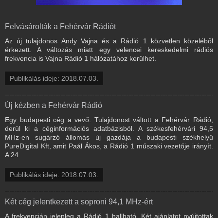
Felvásárolták a Fehérvár Rádiót
Az új tulajdonos Andy Vajna és a Rádió 1 közvetlen közeléből
érkezett. A változás miatt egy velencei kereskedelmi rádiós
frekvencia is Vajna Rádió 1 hálózatához kerülhet.
Publikálás ideje: 2018.07.03.
Új kézben a Fehérvár Rádió
Egy budapesti cég a vevő. Tulajdonost váltott a Fehérvár Rádió,
derül ki a céginformációs adatbázisból. A székesfehérvári 94,5
MHz-en sugárzó állomás új gazdája a budapesti székhelyű
PureDigital Kft, amit Paál Ákos, a Rádió 1 műszaki vezetője irányít.
A 24
Publikálás ideje: 2018.07.03.
Két cég jelentkezett a soproni 94,1 MHz-ért
A frekvencián jelenleg a Rádió 1 hallható. Két ajánlatot nyújtottak