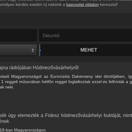
ármilyen kérdés esetén írj nekünk a
kapcsolat oldalon
keresztül!
MEHET
ajna rádiójában Hódmezővásárhelyről
viseli Magyarországot az Eurovíziós Dalverseny idei döntőjében, í
1 reggeli műsorában hétfőn reggel foglalkoztak ezzel és felhívták a 
ak neki.
sék úgy elemezték a Fidesz hódmezővásárhelyi buktáját, min
nének
 2018-ban Magyarországon.