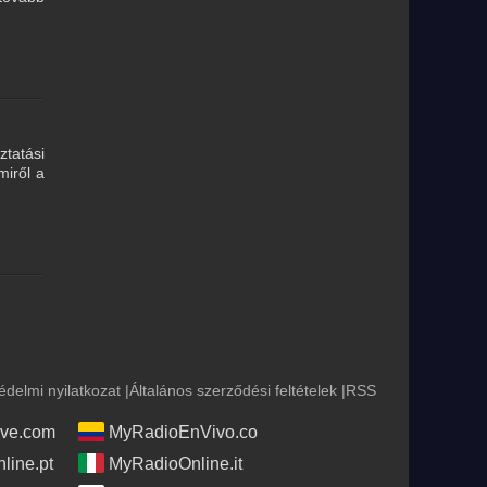
ztatási
miről a
édelmi nyilatkozat
|
Általános szerződési feltételek
|
RSS
ve.com
MyRadioEnVivo.co
line.pt
MyRadioOnline.it