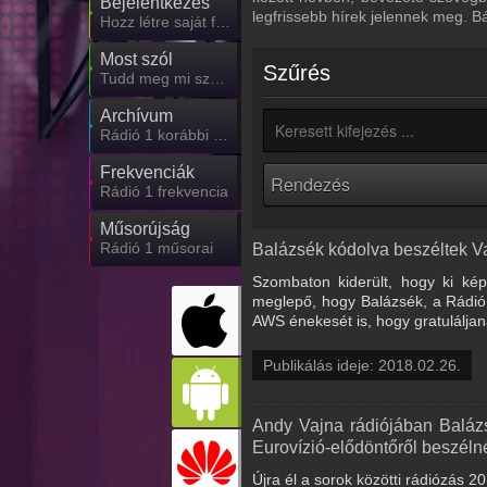
Bejelentkezés
legfrissebb hírek jelennek meg. B
Hozz létre saját fiókot!
Most szól
Szűrés
Tudd meg mi szólt eddig
Archívum
Rádió 1 korábbi adásai
Frekvenciák
Rádió 1 frekvencia
Műsorújság
Rádió 1 műsorai
Balázsék kódolva beszéltek V
Szombaton kiderült, hogy ki kép
meglepő, hogy Balázsék, a Rádió 
AWS énekesét is, hogy gratuláljan
Publikálás ideje: 2018.02.26.
Andy Vajna rádiójában Baláz
Eurovízió-elődöntőről beszél
Újra él a sorok közötti rádiózás