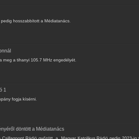
pedig hosszabbított a Médiatanács.
onnál
a meg a tihanyi 105.7 MHz engedélyét.
ó 1
ány fogja kísérni.
nyéről döntött a Médiatanács
 Csillagpont Rádió győzött, a Magyar Katolikus Rádió pedig 2023-ig