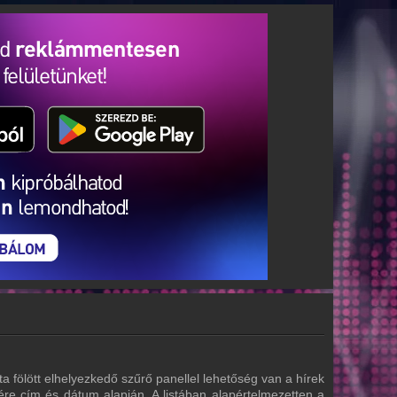
ta fölött elhelyezkedő szűrő panellel lehetőség van a hírek
ére cím és dátum alapján. A listában alapértelmezetten a