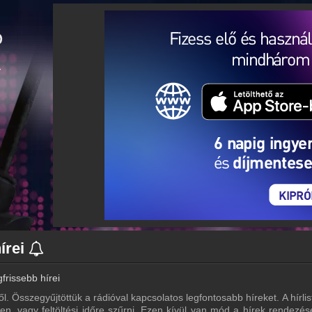
írei
frissebb hírei
ől. Összegyűjtöttük a rádióval kapcsolatos legfontosabb híreket. A hírlis
n, vagy feltöltési időre szűrni. Ezen kívül van mód a hírek rendezés