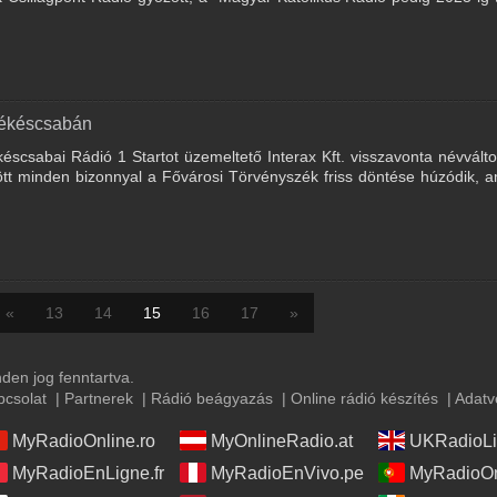
Békéscsabán
késcsabai Rádió 1 Startot üzemeltető Interax Kft. visszavonta névválto
t minden bizonnyal a Fővárosi Törvényszék friss döntése húzódik, a
«
13
14
15
16
17
»
en jog fenntartva.
pcsolat
|
Partnerek
|
Rádió beágyazás
|
Online rádió készítés
|
Adatv
MyRadioOnline.ro
MyOnlineRadio.at
UKRadioLi
MyRadioEnLigne.fr
MyRadioEnVivo.pe
MyRadioOn