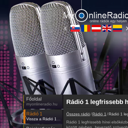
Főoldal
Rádió 1 legfrissebb h
myonlineradio.hu
Rádió 1
Összes rádió
Rádió 1
Rádió 1 leg
Vissza a Rádió 1 oldalára
Rádió 1 legfrissebb hírei elsőkézb
között névben, bevezető szövegbe