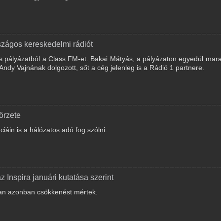
országos kereskedelmi rádiót
s pályázatból a Class FM-et. Bakai Mátyás, a pályázaton egyedül mara
dy Vajnának dolgozott, sőt a cég jelenleg is a Rádió 1 partnere.
örzete
iáin is a hálózatos adó fog szólni.
az Inspira januári kutatása szerint
ban azonban csökkenést mértek.