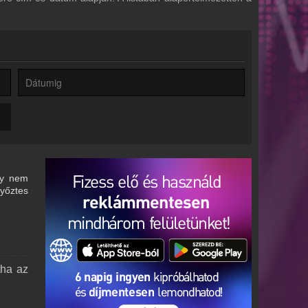
gy nem
győztes
tha az