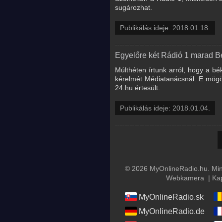
sugározhat.
Publikálás ideje: 2018.01.18.
Egyelőre két Rádió 1 marad 
Múlthéten írtunk arról, hogy a bé
kérelmét Médiatanácsnál. E mögöt
24.hu értesült.
Publikálás ideje: 2018.01.04.
© 2026 MyOnlineRadio.hu. Mind
Webkamera
|
Ka
MyOnlineRadio.sk
MyOnlineRadio.de