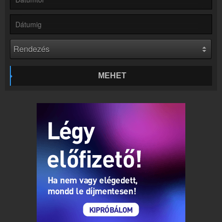
Kapcsolat
Írj nekünk!
Partnerek
Rádiós partnerek
Rádió beágyazás
Ágyazd be weboldaladba
MEHET
Online rádió készítés
Készítés lépésről lépésre