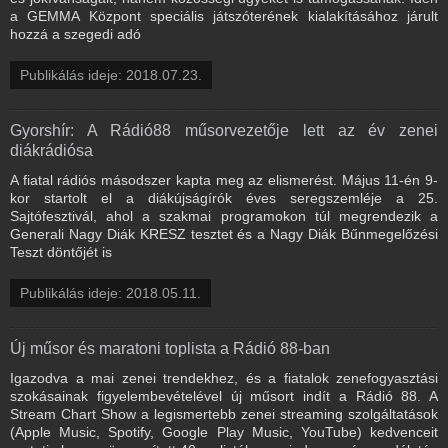
a GEMMA Központ speciális játszóterének kialakításához járult
hozzá a szegedi adó
Publikálás ideje: 2018.07.23.
Gyorshír: A Rádió88 műsorvezetője lett az év zenei
diákrádiósa
A fiatal rádiós másodszer kapta meg az elismerést. Május 11-én 9-
kor startolt el a diákújságírók éves seregszemléje a 25.
Sajtófesztivál, ahol a szakmai programokon túl megrendezik a
Generali Nagy Diák KRESZ tesztet és a Nagy Diák Bűnmegelőzési
Teszt döntőjét is
Publikálás ideje: 2018.05.11.
Új műsor és maratoni toplista a Rádió 88-ban
Igazodva a mai zenei trendekhez, és a fiatalok zenefogyasztási
szokásainak figyelembevételével új műsort indít a Rádió 88. A
Stream Chart Show a legismertebb zenei streaming szolgáltatások
(Apple Music, Spotify, Google Play Music, YouTube) kedvenceit