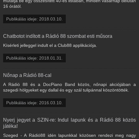
mutatja be egy összesített 40-es listában, minden vasárnap délután
16 órától.
Publikálás ideje: 2018.03.10.
Chatbotot indított a Rádió 88 szombat esti műsora
Kísérleti jelleggel indult el a Club88 applikációja.
Publikálás ideje: 2018.01.31.
Nőnap a Rádió 88-cal
A Rádió 88 és a DocPiano Band közös, nőnapi akciójában a
szegedi hölgyeket egy dallal és egy szál tulipánnal köszöntötték.
Publikálás ideje: 2016.03.10.
Nyerj jegyet a SZIN-re: Indul lapunk és a Rádió 88 közös
játéka!
Szeged - A Rádió88 idén lapunkkal közösen rendezi meg nagy