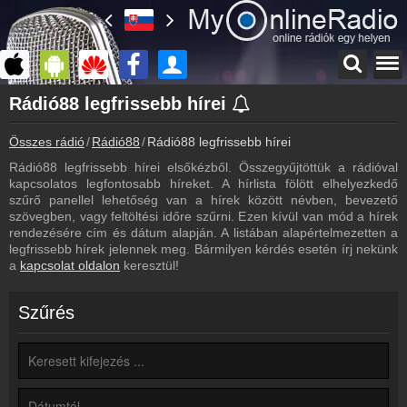
Főoldal
Rádió88 legfrissebb hírei
myonlineradio.hu
Összes rádió
Rádió88
Rádió88 legfrissebb hírei
Rádió88
Vissza a Rádió88 oldalára
Rádió88 legfrissebb hírei elsőkézből. Összegyűjtöttük a rádióval
kapcsolatos legfontosabb híreket. A hírlista fölött elhelyezkedő
Bejelentkezés
szűrő panellel lehetőség van a hírek között névben, bevezető
Hozz létre saját fiókot!
szövegben, vagy feltöltési időre szűrni. Ezen kívül van mód a hírek
rendezésére cím és dátum alapján. A listában alapértelmezetten a
Most szól
legfrissebb hírek jelennek meg. Bármilyen kérdés esetén írj nekünk
Tudd meg mi szólt eddig
a
kapcsolat oldalon
keresztül!
Archívum
Rádió88 korábbi adásai
Szűrés
Műsorújság
Rádió88 műsorai
Webkamera
Rádió88 webkamera, élőkép