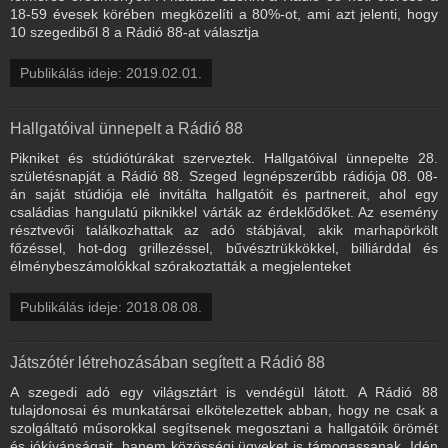
18-59 évesek körében megközelíti a 80%-ot, ami azt jelenti, hogy
10 szegediből 8 a Rádió 88-at választja
Publikálás ideje: 2019.02.01.
Hallgatóival ünnepelt a Rádió 88
Pikniket és stúdiótúrákat szerveztek. Hallgatóival ünnepelte 28.
születésnapját a Rádió 88. Szeged legnépszerűbb rádiója 08. 08-
án saját stúdiója elé invitálta hallgatóit és partnereit, ahol egy
családias hangulatú piknikkel várták az érdeklődőket. Az esemény
résztvevői találkozhattak az adó stábjával, akik marhapörkölt
főzéssel, hot-dog grillezéssel, bűvésztrükkökkel, billiárddal és
élménybeszámolókkal szórakoztatták a megjelenteket
Publikálás ideje: 2018.08.08.
Játszótér létrehozásában segített a Rádió 88
A szegedi adó egy világsztárt is vendégül látott. A Rádió 88
tulajdonosai és munkatársai elkötelezettek abban, hogy ne csak a
szolgáltató műsorokkal segítsenek megosztani a hallgatóik örömét
és jókívánságait, hanem közösségi ügyeket is támogassanak. Idén