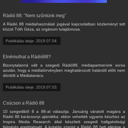
Rádió 88: "Nem szűntünk meg"
A Rádió 88 médiahasználati jogával kapcsolatban közleményt tett
közzé Tóth Géza, az orgánum tulajdonosa.
Publikálás ideje: 2019.07.04.
Elnémulhat a Rádió88?
Bizonytalanná vált a szegedi Rádió88, médiapartnerünk sorsa
azután, hogy a médiatörvényben meghatározott határidő előtt nem
döntött a Médiatanács.
Publikálás ideje: 2019.07.03.
Csúcson a Rádió 88
10 szegediből 8 a 88-at választja. Januárig váratott magára a
Rádió 88 karácsonyi ajándéka: ekkor vehették ugyanis készhez az
Inspira Media Research által készített szegedi hallgatottsági
felmérés eredményét. A kutatás szerint a Rádió 88 heti elérése a