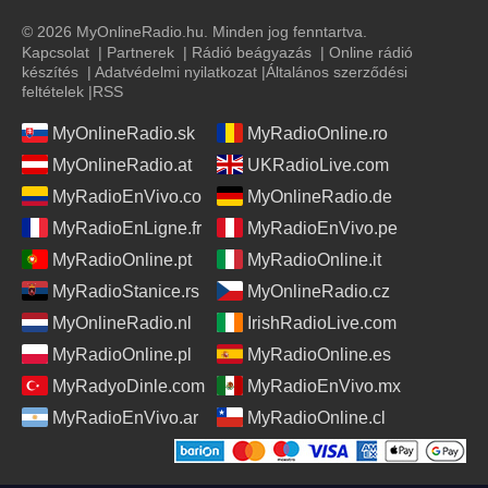
© 2026 MyOnlineRadio.hu. Minden jog fenntartva.
Kapcsolat
|
Partnerek
|
Rádió beágyazás
|
Online rádió
készítés
|
Adatvédelmi nyilatkozat
|
Általános szerződési
feltételek
|
RSS
MyOnlineRadio.sk
MyRadioOnline.ro
MyOnlineRadio.at
UKRadioLive.com
MyRadioEnVivo.co
MyOnlineRadio.de
MyRadioEnLigne.fr
MyRadioEnVivo.pe
MyRadioOnline.pt
MyRadioOnline.it
MyRadioStanice.rs
MyOnlineRadio.cz
MyOnlineRadio.nl
IrishRadioLive.com
MyRadioOnline.pl
MyRadioOnline.es
MyRadyoDinle.com
MyRadioEnVivo.mx
MyRadioEnVivo.ar
MyRadioOnline.cl