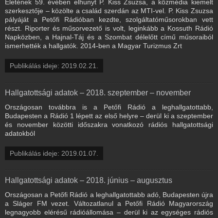
Életének 59. évében elhunyt P. Kiss Zsuzsa, a közmédia kiemelt
szerkesztője – közölte a család szerdán az MTI-vel. P. Kiss Zsuzsa
pályáját a Petőfi Rádióban kezdte, szolgáltatóműsorokban vett
részt. Riporter és műsorvezető is volt, leginkább a Kossuth Rádió
Napközben, a Hajnal-Táj és a Szombat délelőtt című műsoraiból
ismerhették a hallgatók. 2014-ben a Magyar Turizmus Zrt
Publikálás ideje: 2019.02.21.
Hallgatottsági adatok – 2018. szeptember – november
Országosan továbbra is a Petőfi Rádió a leghallgatottabb,
Budapesten a Rádió 1 lépett az első helyre – derül ki a szeptember
és november közötti időszakra vonatkozó rádiós hallgatottsági
adatokból
Publikálás ideje: 2019.01.07.
Hallgatottsági adatok – 2018. június – augusztus
Országosan a Petőfi Rádió a leghallgatottabb adó, Budapesten újra
a Sláger FM vezet. Változatlanul a Petőfi Rádió Magyarország
legnagyobb elérésű rádióállomása – derül ki az egységes rádiós