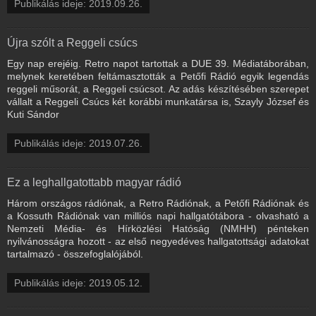
Publikálás ideje: 2019.09.26.
Újra szólt a Reggeli csúcs
Egy nap erejéig. Retro napot tartottak a DUE 39. Médiatáborában,
melynek keretében feltámasztották a Petőfi Rádió egyik legendás
reggeli műsorát, a Reggeli csúcsot. Az adás készítésében szerepet
vállalt a Reggeli Csúcs két korábbi munkatársa is, Szayly József és
Kuti Sándor
Publikálás ideje: 2019.07.26.
Ez a leghallgatottabb magyar rádió
Három országos rádiónak, a Retro Rádiónak, a Petőfi Rádiónak és
a Kossuth Rádiónak van milliós napi hallgatótábora - olvasható a
Nemzeti Média- és Hírközlési Hatóság (NMHH) pénteken
nyilvánosságra hozott - az első negyedéves hallgatottsági adatokat
tartalmazó - összefoglalójából.
Publikálás ideje: 2019.05.12.