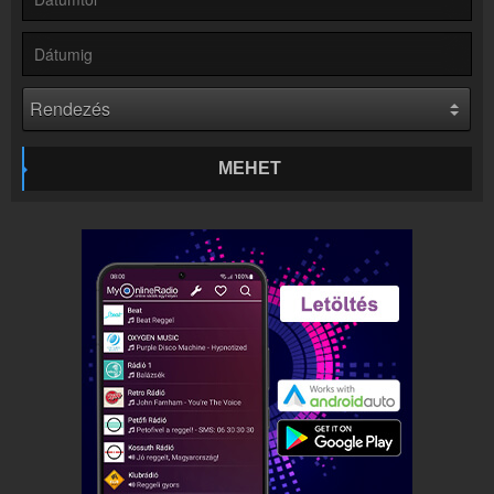
Webkamera
Petőfi Rádió webkamera, élőkép
Kapcsolat
Írj nekünk!
Partnerek
Rádiós partnerek
MEHET
Rádió beágyazás
Ágyazd be weboldaladba
Online rádió készítés
Készítés lépésről lépésre