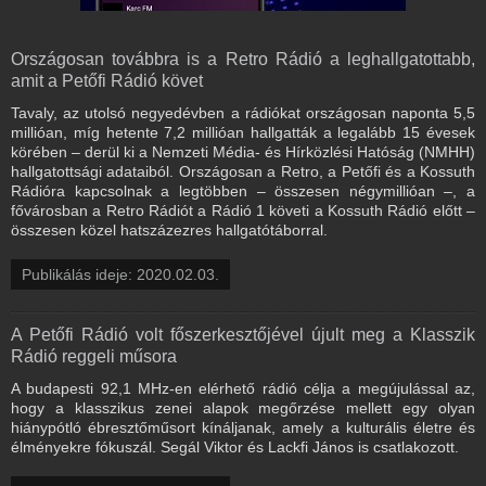
Országosan továbbra is a Retro Rádió a leghallgatottabb,
amit a Petőfi Rádió követ
Tavaly, az utolsó negyedévben a rádiókat országosan naponta 5,5
millióan, míg hetente 7,2 millióan hallgatták a legalább 15 évesek
körében – derül ki a Nemzeti Média- és Hírközlési Hatóság (NMHH)
hallgatottsági adataiból. Országosan a Retro, a Petőfi és a Kossuth
Rádióra kapcsolnak a legtöbben – összesen négymillióan –, a
fővárosban a Retro Rádiót a Rádió 1 követi a Kossuth Rádió előtt –
összesen közel hatszázezres hallgatótáborral.
Publikálás ideje: 2020.02.03.
A Petőfi Rádió volt főszerkesztőjével újult meg a Klasszik
Rádió reggeli műsora
A budapesti 92,1 MHz-en elérhető rádió célja a megújulással az,
hogy a klasszikus zenei alapok megőrzése mellett egy olyan
hiánypótló ébresztőműsort kínáljanak, amely a kulturális életre és
élményekre fókuszál. Segál Viktor és Lackfi János is csatlakozott.