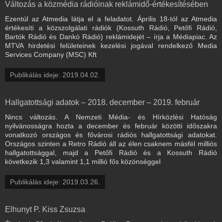
Változás a közmédia rádióinak reklámidő-értékesítésében
Ezentúl az Atmedia látja el a feladatot. Április 18-tól az Atmedia
értékesíti a közszolgálati rádiók (Kossuth Rádió, Petőfi Rádió,
Bartók Rádió és Dankó Rádió) reklámidejét – írja a Médiapiac. Az
MTVA hirdetési felületeinek kezelési jogával rendelkező Media
Services Company (MSC) Kft
Publikálás ideje: 2019.04.02.
Hallgatottsági adatok – 2018. december – 2019. február
Nincs változás. A Nemzeti Média- és Hírközlési Hatóság
nyilvánosságra hozta a december és február közötti időszakra
vonatkozó országos és fővárosi rádiós hallgatottsági adatokat.
Országos szinten a Retro Rádió áll az élen csaknem másfél milliós
hallgatottsággal, majd a Petőfi Rádió és a Kossuth Rádió
következik 1,3 valamint 1,1 millió fős közönséggel
Publikálás ideje: 2019.03.26.
Elhunyt P. Kiss Zsuzsa