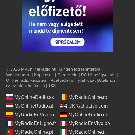
© 2026 MyOnlineRadio.hu. Minden jog fenntartva.
Webkamera
|
Kapcsolat
|
Partnerek
|
Rádió beágyazás
|
Online rádió készítés
|
Adatvédelmi nyilatkozat
|
Általános
szerződési feltételek
|
RSS
MyOnlineRadio.sk
MyRadioOnline.ro
MyOnlineRadio.at
UKRadioLive.com
MyRadioEnVivo.co
MyOnlineRadio.de
MyRadioEnLigne.fr
MyRadioEnVivo.pe
MyRadioOnline.pt
MyRadioOnline.it