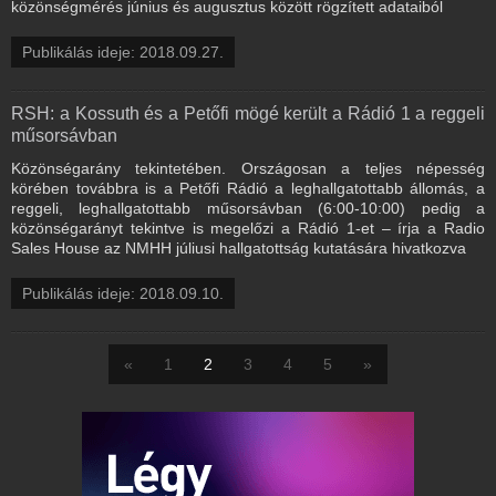
közönségmérés június és augusztus között rögzített adataiból
Publikálás ideje: 2018.09.27.
RSH: a Kossuth és a Petőfi mögé került a Rádió 1 a reggeli
műsorsávban
Közönségarány tekintetében. Országosan a teljes népesség
körében továbbra is a Petőfi Rádió a leghallgatottabb állomás, a
reggeli, leghallgatottabb műsorsávban (6:00-10:00) pedig a
közönségarányt tekintve is megelőzi a Rádió 1-et – írja a Radio
Sales House az NMHH júliusi hallgatottság kutatására hivatkozva
Publikálás ideje: 2018.09.10.
«
1
2
3
4
5
»