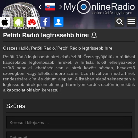
Főoldal
Petőfi Rádió legfrissebb hírei
myonlineradio.hu
Összes rádió
Petőfi Rádió
Petőfi Rádió legfrissebb hírei
Petőfi Rádió
Vissza a Petőfi Rádió oldalára
Petőfi Rádió legfrissebb hírei elsőkézből. Összegyűjtöttük a rádióval
kapcsolatos legfontosabb híreket. A hírlista fölött elhelyezkedő
Bejelentkezés
szűrő panellel lehetőség van a hírek között névben, bevezető
Hozz létre saját fiókot!
szövegben, vagy feltöltési időre szűrni. Ezen kívül van mód a hírek
rendezésére cím és dátum alapján. A listában alapértelmezetten a
Most szól
legfrissebb hírek jelennek meg. Bármilyen kérdés esetén írj nekünk
Tudd meg mi szólt eddig
a
kapcsolat oldalon
keresztül!
Archívum
Petőfi Rádió korábbi adásai
Szűrés
Frekvenciák
Petőfi Rádió frekvencia
Műsorújság
Petőfi Rádió műsorai