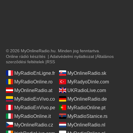
© 2026 MyOnlineRadio.hu. Minden jog fenntartva.
Online rádió készítés
|
Adatvédelmi nyilatkozat
|
Általános
szerződési feltételek
|
RSS
MyRadioEnLigne.fr
MyOnlineRadio.sk
MyRadioOnline.ro
MyRadyoDinle.com
MyOnlineRadio.at
UKRadioLive.com
MyRadioEnVivo.co
MyOnlineRadio.de
MyRadioEnVivo.pe
MyRadioOnline.pt
MyRadioOnline.it
MyRadioStanice.rs
MyOnlineRadio.cz
MyOnlineRadio.nl