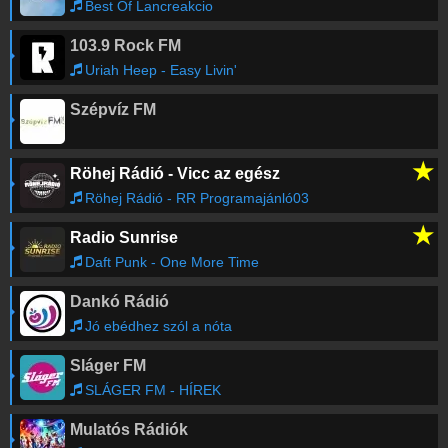
Best Of Lancreakcio
103.9 Rock FM
Uriah Heep - Easy Livin'
Szépvíz FM
★
Röhej Rádió - Vicc az egész
Röhej Rádió - RR Programajánló03
★
Radio Sunrise
Daft Punk - One More Time
Dankó Rádió
Jó ebédhez szól a nóta
Sláger FM
SLÁGER FM - HÍREK
Mulatós Rádiók