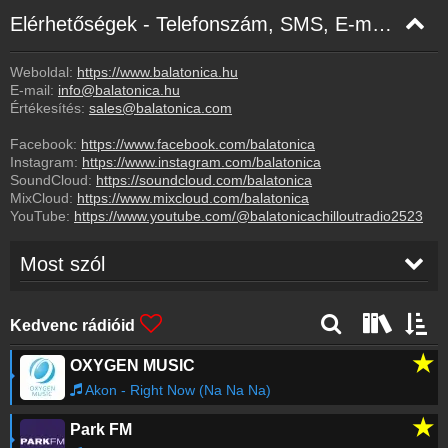
Elérhetőségek - Telefonszám, SMS, E-mail, Facebook
Weboldal:
https://www.balatonica.hu
E-mail:
info@balatonica.hu
Értékesítés:
sales@balatonica.com
Facebook:
https://www.facebook.com/balatonica
Instagram:
https://www.instagram.com/balatonica
SoundCloud:
https://soundcloud.com/balatonica
MixCloud:
https://www.mixcloud.com/balatonica
YouTube:
https://www.youtube.com/@balatonicachilloutradio2523
Most szól
Von Mondo
-
Save Your Heart (Original
14:00
Mix)
Kedvenc rádióid
★
OXYGEN MUSIC
Norah Jones
-
Chasing Pirates
13:56
Akon - Right Now (Na Na Na)
★
Park FM
Sugarman
-
Sweet Surrender
13:51