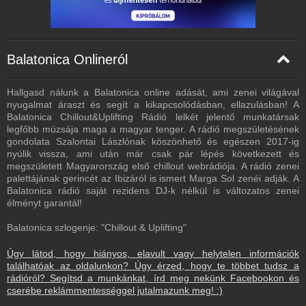
Balatonica Onlineról
Hallgasd nálunk a Balatonica online adását, ami zenei világával
nyugalmat áraszt és segít a kikapcsolódásban, ellazulásban! A
Balatonica Chillout&Uplifting Rádió lelkét jelentő munkatársak
legfőbb múzsája maga a magyar tenger. A rádió megszületésének
gondolata Szalontai Lászlónak köszönhető és egészen 2017-ig
nyúlik vissza, ami után már csak pár lépés következett és
megszületett Magyarország első chillout webrádiója. A rádió zenei
palettájának gerincét az Ibizáról is ismert Marga Sol zenéi adják. A
Balatonica rádió saját rezidens DJ-k nélkül is változatos zenei
élményt garantál!
Balatonica szlogenje: "Chillout & Uplifting"
Úgy látod, hogy hiányos, elavult vagy helytelen információk
találhatóak az oldalunkon? Úgy érzed, hogy te többet tudsz a
rádióról? Segítsd a munkánkat, írd meg nekünk Facebookon és
cserébe reklámmentességgel jutalmazunk meg! :)