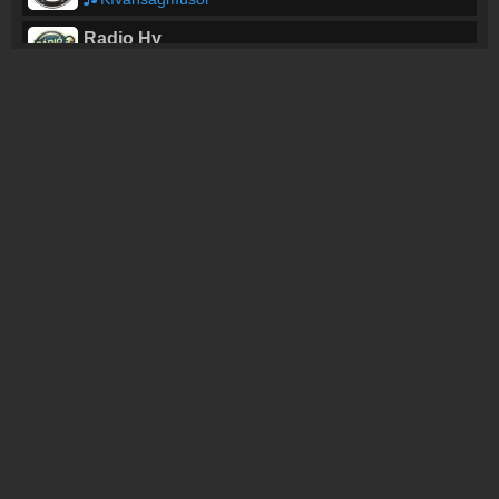
Radio Hy
uncore en fois x pump up the jam
Topfm Nyíregyháza
Csak Top Slágerek