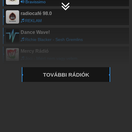
Bravissimo
radiocafé 98.0
REKLAM
Dance Wave!
Richie Blacker - Sesh Gremlins
Mercy Rádió
Joci - Miért nem vagy velem
TOVÁBBI RÁDIÓK