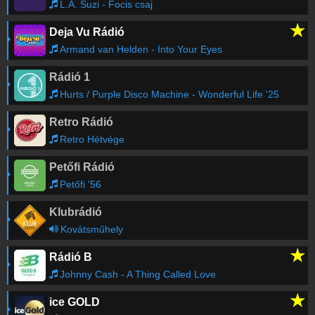
L.A. Suzi - Focis csaj
★
Deja Vu Rádió
Jean Michel Vallet, Claire Michael & Patrick
13:48
Chartol
-
Just A Story
Armand van Helden - Into Your Eyes
Rádió 1
Olly Wall
-
Quotidien
13:44
Hurts / Purple Disco Machine - Wonderful Life '25
Retro Rádió
Julius Papp, Lisa Shaw
-
Miracle (Jarred's Quiet
13:38
Storm Mix)
Retro Hétvége
Petőfi Rádió
Régebbi számok lekérése
Petőfi '56
Klubrádió
Kovátsműhely
★
Rádió B
Johnny Cash - A Thing Called Love
★
ice GOLD