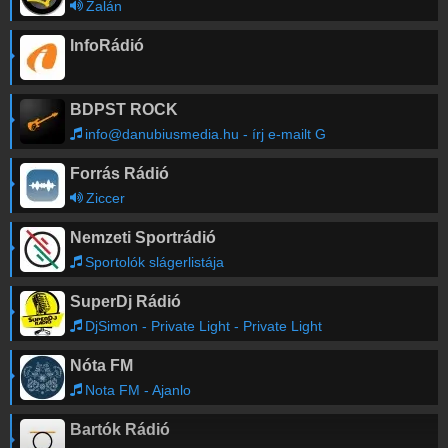
Zalán
InfoRádió
BDPST ROCK
info@danubiusmedia.hu - írj e-mailt G
Forrás Rádió
Ziccer
Nemzeti Sportrádió
Sportolók slágerlistája
SuperDj Rádió
DjSimon - Private Light - Private Light
Nóta FM
Nota FM - Ajanlo
Bartók Rádió