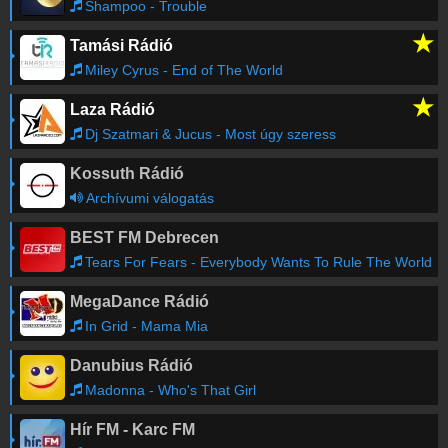
Shampoo - Trouble
★
Tamási Rádió
Miley Cyrus - End of The World
★
Laza Rádió
Dj Szatmari & Jucus - Most úgy szeress
Kossuth Rádió
Archívumi válogatás
BEST FM Debrecen
Tears For Fears - Everybody Wants To Rule The World
MegaDance Rádió
In Grid - Mama Mia
Danubius Rádió
Madonna - Who's That Girl
Hír FM - Karc FM