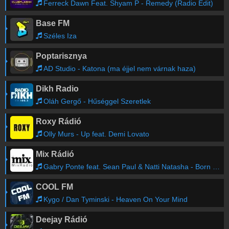
Ferreck Dawn Feat. Shyam P - Remedy (Radio Edit)
Base FM
Széles Iza
Poptarisznya
AD Studio - Katona (ma éjjel nem várnak haza)
Dikh Radio
Oláh Gergő - Hűséggel Szeretlek
Roxy Rádió
Olly Murs - Up feat. Demi Lovato
Mix Rádió
Gabry Ponte feat. Sean Paul & Natti Natasha - Born To Love Ya
COOL FM
Kygo / Dan Tyminski - Heaven On Your Mind
Deejay Rádió