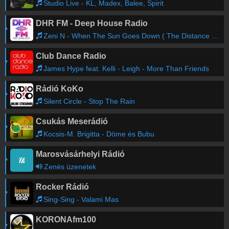
Studio Live - KL, Madex, Balee, Spirit
DHR FM - Deep House Radio
Zeni N - When The Sun Goes Down ( The Distance & Igi Remix )
Club Dance Radio
James Hype feat. Kelli - Leigh - More Than Friends
Rádió KoKo
Silent Circle - Stop The Rain
Csukás Meserádió
Kocsis-M. Brigitta - Döme és Bubu
Marosvásárhelyi Rádió
Zenés üzenetek
Rocker Rádió
Sing-Sing - Valami Mas
KORONAfm100