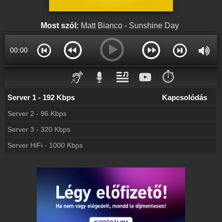
Rádió beágyazás
Ágyazd be weboldaladba
Most szól:
Matt Bianco - Sunshine Day
Online rádió készítés
Készítés lépésről lépésre
00:00
⏱️
Server 1 - 192 Kbps
Kapcsolódás
Server 2 - 96 Kbps
Server 3 - 320 Kbps
Server HiFi - 1000 Kbps