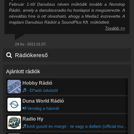
Február 1-től Danubius néven működik tovább a Nonstop
Rádió, amely a danubiusradio.hu honlapot is megszerezte. A
névváltás híre is ott olvasható, ahogy a Media1 észrevette. A
majdani Danubius Rádiót a SoundPlus Kft. működteti.
Tovább >>
24.hu - 2021.01.07.
Rádiókereső
Ajánlott rádiók
Hobby Rádió
- El*adó üdvözöl
Duna World Rádió
Vendég a háznál
Radio Hy
bódi guszti és margó - te vagy a dallam (official music video)