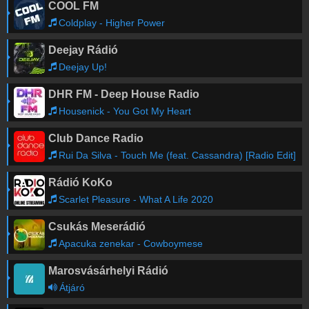
COOL FM
Coldplay - Higher Power
Deejay Rádió
Deejay Up!
DHR FM - Deep House Radio
Housenick - You Got My Heart
Club Dance Radio
Rui Da Silva - Touch Me (feat. Cassandra) [Radio Edit]
Rádió KoKo
Scarlet Pleasure - What A Life 2020
Csukás Meserádió
Apacuka zenekar - Cowboymese
Marosvásárhelyi Rádió
Átjáró