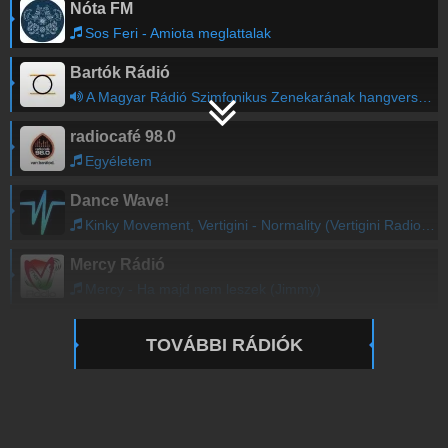
Nóta FM
Sos Feri - Amiota meglattalak
Bartók Rádió
A Magyar Rádió Szimfonikus Zenekarának hangversenye
radiocafé 98.0
Egyéletem
Dance Wave!
Kinky Movement, Vertigini - Normality (Vertigini Radio Re-Cut)
Mercy Rádió
Mercy - Ha majd nem leszek (Jimmy)
TOVÁBBI RÁDIÓK