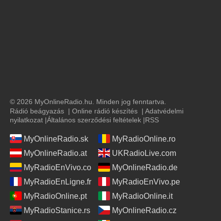
© 2026 MyOnlineRadio.hu. Minden jog fenntartva.
Rádió beágyazás
|
Online rádió készítés
|
Adatvédelmi
nyilatkozat
|
Általános szerződési feltételek
|
RSS
MyOnlineRadio.sk
MyRadioOnline.ro
MyOnlineRadio.at
UKRadioLive.com
MyRadioEnVivo.co
MyOnlineRadio.de
MyRadioEnLigne.fr
MyRadioEnVivo.pe
MyRadioOnline.pt
MyRadioOnline.it
MyRadioStanice.rs
MyOnlineRadio.cz