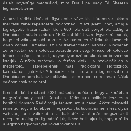
dalait ugyanúgy megtalálod, mint Dua Lipa vagy Ed Sheeran
legfrissebb zenéit.
A hazai rádiók kínálatát figyelembe véve kb. háromszor akkora
merítésű zenei repertoárral dolgoznak. Ez azt jelenti, hogy amíg a
legnagyobb hazai rádiók kb. 5-600 féle dalt pörgetnek, addig a
Danubius kínálata stabilan 1500 dal fölött van. Egyszerű matek,
hogy hol változatosabb a zene. Az internetes rádióknak nincsenek
olyan korlátai, amelyek az FM frekvenciákon vannak. Nincsenek
zenei kvóták, sem kötelező beszédmennyiség. Nincsenek kötelező
témák, elcsépelt frázisok, ugyanolyan szófordulatok és borzalmas
interjúk. A nőcis tanácsok, a férfias viták... a szakértők és a
megfejtőik... szerepeljenek más rádiókban! Horoszkóp,
kalendárium, játékok? A többieké lehet! És ami a legfontosabb: a
Danubiuson nem hallasz politizálást, sem innen, sem onnan. Náluk
valóban csak zene szól.
Bombahírként robbant 2021 második hetében, hogy a korábban
megszűnt nagy múltú Danubius Rádió újra hallható lesz és a
korábbi Nonstop Rádió fogja felvenni ezt a nevet. Akkor mindenki
remélte, hogy a korábban megszokott tartalomban nem lesz olyan
változás, ami változtatna a hallgatók által már megszeretett
recepten, utólag pedig már látjuk, illetve hallhatjuk is, hogy a rádió
a legjobb hagyományait követi továbbra is.