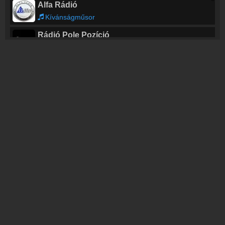
Alfa Rádió
Kívánságműsor
Rádió Pole Pozíció
Phil Collins - Two Hearts
Rábaköz Rádió
Janicsk Veca - Most mlik pontosan