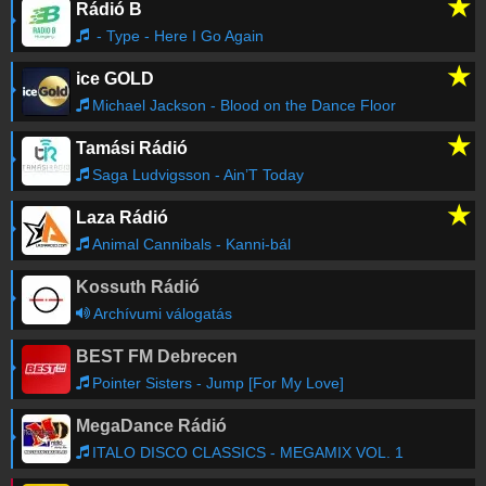
★
Rádió B
- Type - Here I Go Again
★
ice GOLD
Michael Jackson - Blood on the Dance Floor
★
Tamási Rádió
Saga Ludvigsson - Ain’T Today
★
Laza Rádió
Animal Cannibals - Kanni-bál
Kossuth Rádió
Archívumi válogatás
BEST FM Debrecen
Pointer Sisters - Jump [For My Love]
MegaDance Rádió
ITALO DISCO CLASSICS - MEGAMIX VOL. 1