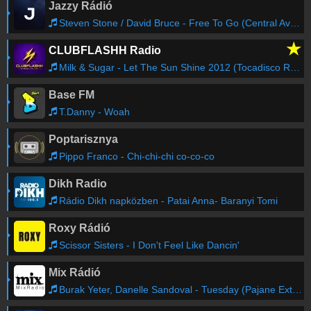
Jazzy Rádió
Steven Stone / David Bruce - Free To Go (Central Avenue Classic Remix)
★
CLUBFLASHH Radio
Milk & Sugar - Let The Sun Shine 2012 (Tocadisco Remix)
Base FM
T.Danny - Woah
Poptarisznya
Pippo Franco - Chi-chi-chi co-co-co
Dikh Radio
Rádio Dikh napközben - Patai Anna- Baranyi Tomi
Roxy Rádió
Scissor Sisters - I Don't Feel Like Dancin'
Mix Rádió
Burak Yeter, Danelle Sandoval - Tuesday (Pajane Extended Remix)