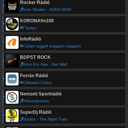
Rocker Rádió
Iron Maiden - ACES HIGH
KORONAfm100
Tyutyu
InfoRádió
Üzleti reggeli magazin magazin
BDPST ROCK
Icon For Hire - Get Well
Forrás Rádió
Délutáni Csúcs
Nemzeti Sportrádió
Hárompontos
SuperDj Rádió
Kadoc - The Night Train