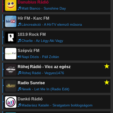
Danubius Rádió
Matt Bianco - Sunshine Day
Hír FM - Karc FM
Láncreakció - A HírTV elemző műsora
103.9 Rock FM
Charlie - Az Légy Aki Vagy
Szépvíz FM
Napi Dózis - Páll Zoltán
★
Röhej Rádió - Vicc az egész
Röhej Rádió - Vegyes1476
★
Radio Sunrise
Newik - Let Me In (Radio Edit)
Dankó Rádió
Madarász Katalin - Siratgatom boldogságom