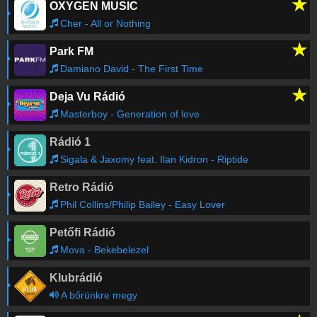
★
OXYGEN MUSIC
DANUBIUS
-
VOCAL SLOGAN 16
14:45
Cher - All or Nothing
★
Park FM
Charlie Puth
-
How Long
14:42
Damiano David - The First Time
★
Deja Vu Rádió
Shaggy
-
It Wasn't Me feat. Rik Rok
14:38
Masterboy - Generation of love
Rádió 1
R-Go
-
Reg varok valakire
14:34
Sigala & Jaxomy feat. Ilan Kidron - Riptide
Retro Rádió
Kim Petras
-
When We Were Young (The
14:32
Logical Song) feat. David Guetta
Phil Collins/Philip Bailey - Easy Lover
Petőfi Rádió
Régebbi számok lekérése
Mova - Bekebelezel
Klubrádió
A bőrünkre megy