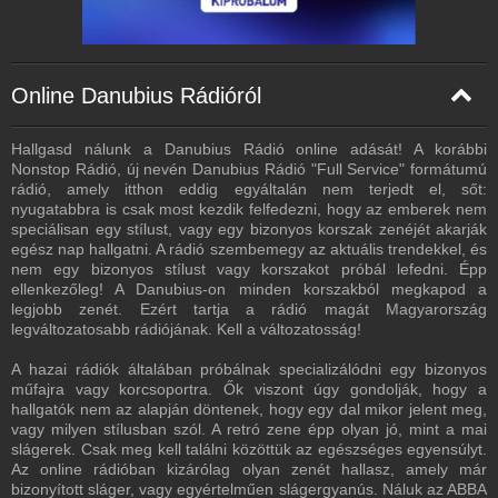
Online Danubius Rádióról
Hallgasd nálunk a Danubius Rádió online adását! A korábbi
Nonstop Rádió, új nevén Danubius Rádió "Full Service" formátumú
rádió, amely itthon eddig egyáltalán nem terjedt el, sőt:
nyugatabbra is csak most kezdik felfedezni, hogy az emberek nem
speciálisan egy stílust, vagy egy bizonyos korszak zenéjét akarják
egész nap hallgatni. A rádió szembemegy az aktuális trendekkel, és
nem egy bizonyos stílust vagy korszakot próbál lefedni. Épp
ellenkezőleg! A Danubius-on minden korszakból megkapod a
legjobb zenét. Ezért tartja a rádió magát Magyarország
legváltozatosabb rádiójának. Kell a változatosság!
A hazai rádiók általában próbálnak specializálódni egy bizonyos
műfajra vagy korcsoportra. Ők viszont úgy gondolják, hogy a
hallgatók nem az alapján döntenek, hogy egy dal mikor jelent meg,
vagy milyen stílusban szól. A retró zene épp olyan jó, mint a mai
slágerek. Csak meg kell találni közöttük az egészséges egyensúlyt.
Az online rádióban kizárólag olyan zenét hallasz, amely már
bizonyított sláger, vagy egyértelműen slágergyanús. Náluk az ABBA