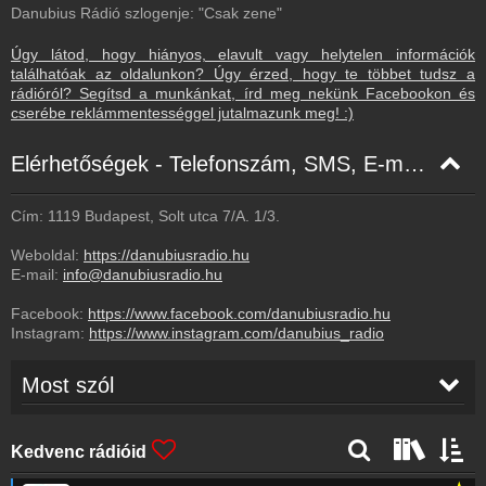
Danubius Rádió szlogenje: "Csak zene"
Úgy látod, hogy hiányos, elavult vagy helytelen információk
találhatóak az oldalunkon? Úgy érzed, hogy te többet tudsz a
rádióról? Segítsd a munkánkat, írd meg nekünk Facebookon és
cserébe reklámmentességgel jutalmazunk meg! :)
Elérhetőségek - Telefonszám, SMS, E-mail, Facebook
Cím: 1119 Budapest, Solt utca 7/A. 1/3.
Weboldal:
https://danubiusradio.hu
E-mail:
info@danubiusradio.hu
Facebook:
https://www.facebook.com/danubiusradio.hu
Instagram:
https://www.instagram.com/danubius_radio
Most szól
Matt Bianco
-
Sunshine Day
14:45
Kedvenc rádióid