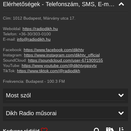
Elérhetőségek - Telefonszám, SMS, E-mail, Facebook
Cím: 1012 Budapest, Márvány utca 17.
Weboldal:
https://radiodikh.hu
Telefon:
+36-30/303-0100
E-mail:
info@radiodikh.hu
Facebook:
https://www.facebook.com/dikhtv
Instagram:
https://www.instagram.com/dikhtv_official
SoundCloud:
https://soundcloud.com/user-671909155
YouTube:
https://www.youtube.com/@dikhtvgipsytv
TikTok:
https://www.tiktok.com/@radiodikh
Frekvencia:
Budapest
-
100.3
FM
Most szól
EtnoRom
-
Azt Álmodtam Cigány Voltam
09:29
Dikh Radio műsorai
Kovács Antal & Lakatos Béla & Dobi Matild &
09:24
Farkas István & Szilvási István & Tintér Gabriella &