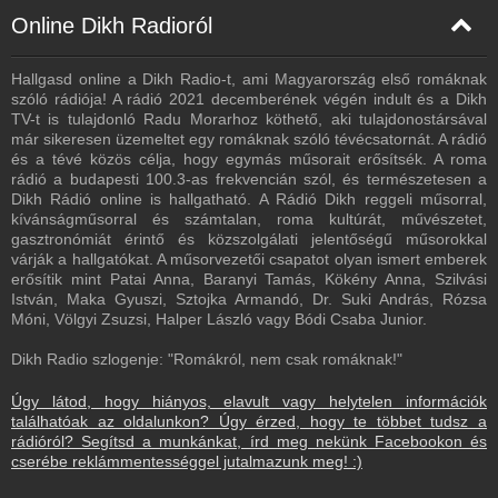
Online Dikh Radioról
Hallgasd online a Dikh Radio-t, ami Magyarország első romáknak
szóló rádiója! A rádió 2021 decemberének végén indult és a Dikh
TV-t is tulajdonló Radu Morarhoz köthető, aki tulajdonostársával
már sikeresen üzemeltet egy romáknak szóló tévécsatornát. A rádió
és a tévé közös célja, hogy egymás műsorait erősítsék. A roma
rádió a budapesti 100.3-as frekvencián szól, és természetesen a
Dikh Rádió online is hallgatható. A Rádió Dikh reggeli műsorral,
kívánságműsorral és számtalan, roma kultúrát, művészetet,
gasztronómiát érintő és közszolgálati jelentőségű műsorokkal
várják a hallgatókat. A műsorvezetői csapatot olyan ismert emberek
erősítik mint Patai Anna, Baranyi Tamás, Kökény Anna, Szilvási
István, Maka Gyuszi, Sztojka Armandó, Dr. Suki András, Rózsa
Móni, Völgyi Zsuzsi, Halper László vagy Bódi Csaba Junior.
Dikh Radio szlogenje: "Romákról, nem csak romáknak!"
Úgy látod, hogy hiányos, elavult vagy helytelen információk
találhatóak az oldalunkon? Úgy érzed, hogy te többet tudsz a
rádióról? Segítsd a munkánkat, írd meg nekünk Facebookon és
cserébe reklámmentességgel jutalmazunk meg! :)