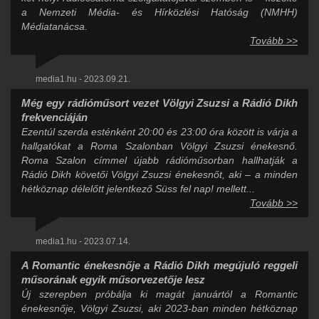
a Nemzeti Média- és Hírközlési Hatóság (NMHH)
Médiatanácsa.
Tovább >>
media1.hu - 2023.09.21.
Még egy rádióműsort vezet Völgyi Zsuzsi a Rádió Dikh
frekvenciáján
Ezentúl szerda esténként 20:00 és 23:00 óra között is várja a
hallgatókat a Roma Szalonban Völgyi Zsuzsi énekesnő.
Roma Szalon címmel újabb rádióműsorban hallhatják a
Rádió Dikh követői Völgyi Zsuzsi énekesnőt, aki – a minden
hétköznap délelőtt jelentkező Süss fel nap! mellett...
Tovább >>
media1.hu - 2023.07.14.
A Romantic énekesnője a Rádió Dikh megújuló reggeli
műsorának egyik műsorvezetője lesz
Új szerepben próbálja ki magát januártól a Romantic
énekesnője, Völgyi Zsuzsi, aki 2023-ban minden hétköznap