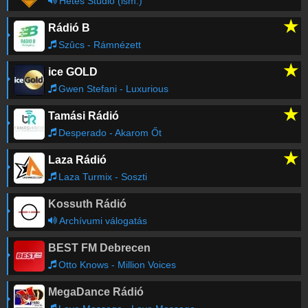
Hetes Stúdió (ism.)
★
Rádió B
Szûcs - Rámnézett
★
ice GOLD
Gwen Stefani - Luxurious
★
Tamási Rádió
Desperado - Akarom Őt
★
Laza Rádió
Laza Turmix - Soszti
Kossuth Rádió
Archívumi válogatás
BEST FM Debrecen
Otto Knows - Million Voices
MegaDance Rádió