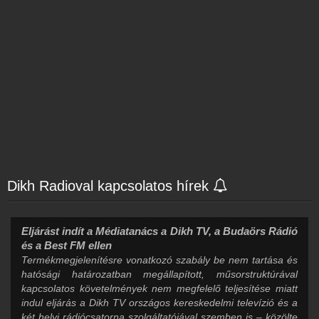
Dikh Radioval kapcsolatos hírek
Eljárást indít a Médiatanács a Dikh TV, a Budaörs Rádió
és a Best FM ellen
Termékmegjelenítésre vonatkozó szabály be nem tartása és
hatósági határozatban megállapított, műsorstruktúrával
kapcsolatos követelmények nem megfelelő teljesítése miatt
indul eljárás a Dikh TV országos kereskedelmi televízió és a
két helyi rádiócsatorna szolgáltatójával szemben is – közölte