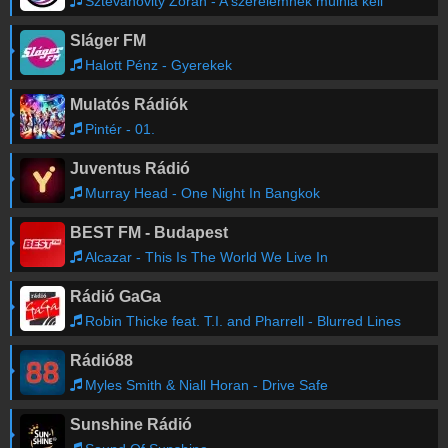
Sztevanovity Zorán - A szerelemnek múlnia kell
Sláger FM
Halott Pénz - Gyerekek
Mulatós Rádiók
Pintér - 01.
Juventus Rádió
Murray Head - One Night In Bangkok
BEST FM - Budapest
Alcazar - This Is The World We Live In
Rádió GaGa
Robin Thicke feat. T.I. and Pharrell - Blurred Lines
Rádió88
Myles Smith & Niall Horan - Drive Safe
Sunshine Rádió