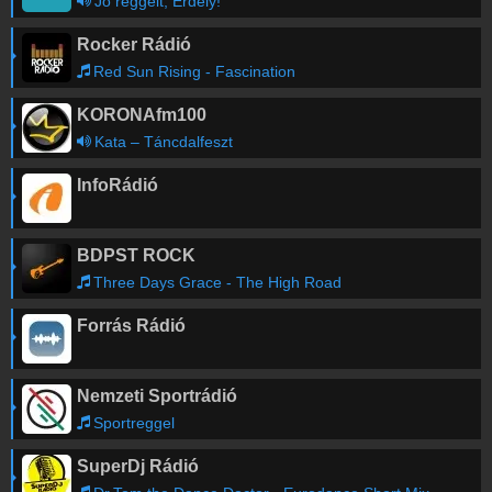
Jó reggelt, Erdély!
Rocker Rádió
Red Sun Rising - Fascination
KORONAfm100
Kata – Táncdalfeszt
InfoRádió
BDPST ROCK
Three Days Grace - The High Road
Forrás Rádió
Nemzeti Sportrádió
Sportreggel
SuperDj Rádió