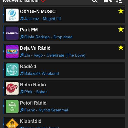
Kedvenc rádióid
Balogh József & Kovács Máté & Seres Vilmos &
★
Bordás Péter & Oláh Gypsy Beats
OXYGEN MUSIC
-
Kon Dikhlas
Jazz+az - Megint htf
Romengo and Mónika Lakatos
-
Szól a
09:20
kakas már
★
Park FM
Olivia Rodrigo - Drop dead
Romano Drom
-
Ustyi Tété
09:13
★
Deja Vu Rádió
Zhi - Vago - Celebrate (The Love)
EtnoRom
-
Kerav gili romani
08:58
Rádió 1
Balázsék Weekend
Parno Graszt
-
a. Korkoro som / I Am Alone b.
08:52
Odi phenel mange / They Tell Me
Retro Rádió
P!nk - Sober
Régebbi számok lekérése
Petőfi Rádió
Frenk - Nyitott Szemmel
Klubrádió