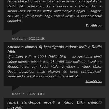
reggel Maka Gyulával közösen ébreszti majd a hallgatókat a
Rádió Dikh adásában. Az énekesnő – a Rádió Dikh a
Media1-hez eljuttatott hétfői közleménye alapján – nagyon
örül az új kihívásnak, nagy erővel készül a műsorvezetői
munkára...
Tovább >>
media1.hu - 2022.12.19.
Anekdota címmel új beszélgetős műsort indít a Rádió
Dikh
Új műsort indít a 100.3 Rádió Dikh – az Anekdota című
műsor minden péntek este 18 órától lesz hallható, közölte a
Media1.hu-val egy keddi közleményében a rádió. Maka
Gyula beszélget majd elismert és híres színészekkel,
zenészekkel a kulisszák mögötti történésekről...
Tovább >>
media1.hu - 2022.11.08.
Ismert stand-upos erősíti a Rádió Dikh délelőtti
műsorát!