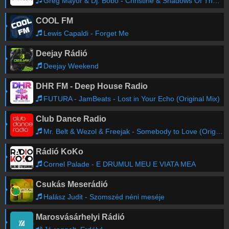
Greg Mayor & Dj. Bobo - Christine & Shadows Of The Night (Krob Mashup 2025)
COOL FM
Lewis Capaldi - Forget Me
Deejay Rádió
Deejay Weekend
DHR FM - Deep House Radio
FUTURA - JamBeats - Lost in Your Echo (Original Mix)
Club Dance Radio
Mr. Belt & Wezol & Freejak - Somebody to Love (Original Mix)
Rádió KoKo
Cornel Palade - E DRUMUL MEU E VIATA MEA
Csukás Meserádió
Halász Judit - Szomszéd néni meséje
Marosvásárhelyi Rádió