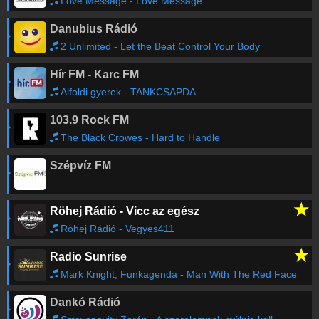
Love Message - Love Message
Danubius Rádió
2 Unlimited - Let the Beat Control Your Body
Hír FM - Karc FM
Alfoldi gyerek - TANKCSAPDA
103.9 Rock FM
The Black Crowes - Hard to Handle
Szépvíz FM
★
Röhej Rádió - Vicc az egész
Röhej Rádió - Vegyes411
★
Radio Sunrise
Mark Knight, Funkagenda - Man With The Red Face
Dankó Rádió