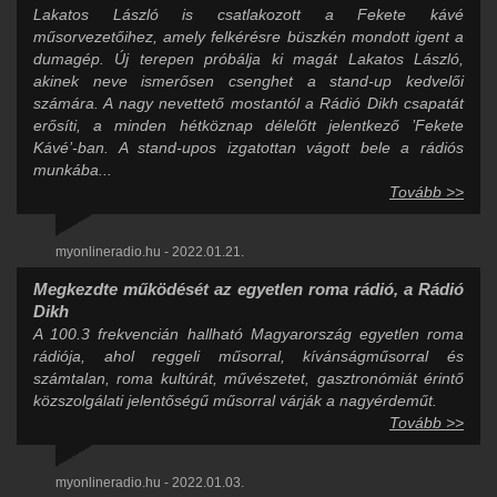
Lakatos László is csatlakozott a Fekete kávé
műsorvezetőihez, amely felkérésre büszkén mondott igent a
dumagép. Új terepen próbálja ki magát Lakatos László,
akinek neve ismerősen csenghet a stand-up kedvelői
számára. A nagy nevettető mostantól a Rádió Dikh csapatát
erősíti, a minden hétköznap délelőtt jelentkező ’Fekete
Kávé’-ban. A stand-upos izgatottan vágott bele a rádiós
munkába...
Tovább >>
myonlineradio.hu - 2022.01.21.
Megkezdte működését az egyetlen roma rádió, a Rádió
Dikh
A 100.3 frekvencián hallható Magyarország egyetlen roma
rádiója, ahol reggeli műsorral, kívánságműsorral és
számtalan, roma kultúrát, művészetet, gasztronómiát érintő
közszolgálati jelentőségű műsorral várják a nagyérdeműt.
Tovább >>
myonlineradio.hu - 2022.01.03.