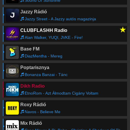
Sound Of Sunshine
Jazzy Rádió
Jazzy Street - A Jazzy autós magazinja
★
CLUBFLASHH Radio
Alan Walker, YUQI, JVKE - Fire!
Base FM
DiazMentha - Mereg
Poptarisznya
Bonanza Banzai - Tánc
Dikh Radio
EtnoRom - Azt Álmodtam Cigány Voltam
Roxy Rádió
Navos - Believe Me
Mix Rádió