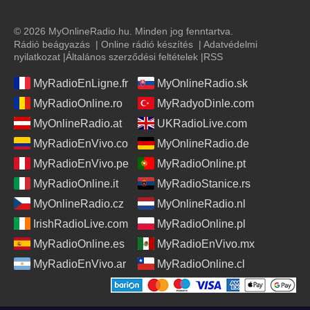
© 2026 MyOnlineRadio.hu. Minden jog fenntartva.
Rádió beágyazás
|
Online rádió készítés
|
Adatvédelmi
nyilatkozat
|
Általános szerződési feltételek
|
RSS
MyRadioEnLigne.fr
MyOnlineRadio.sk
MyRadioOnline.ro
MyRadyoDinle.com
MyOnlineRadio.at
UKRadioLive.com
MyRadioEnVivo.co
MyOnlineRadio.de
MyRadioEnVivo.pe
MyRadioOnline.pt
MyRadioOnline.it
MyRadioStanice.rs
MyOnlineRadio.cz
MyOnlineRadio.nl
IrishRadioLive.com
MyRadioOnline.pl
MyRadioOnline.es
MyRadioEnVivo.mx
MyRadioEnVivo.ar
MyRadioOnline.cl