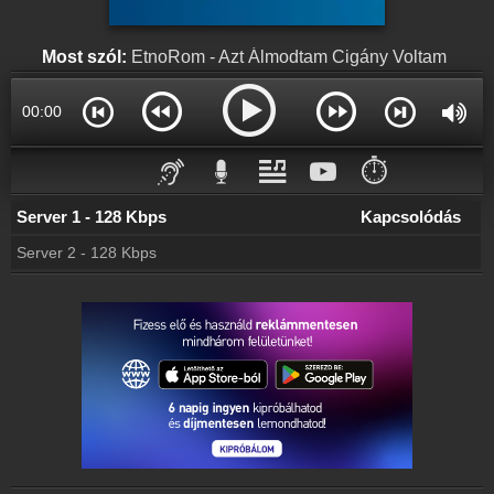
Rádió beágyazás
Ágyazd be weboldaladba
Most szól:
EtnoRom - Azt Álmodtam Cigány Voltam
Online rádió készítés
Készítés lépésről lépésre
00:00
⏱️
Server 1 - 128 Kbps
Kapcsolódás
Server 2 - 128 Kbps