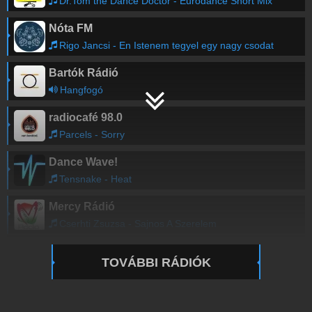
Dr.Tom the Dance Doctor - Eurodance Short Mix
Nóta FM
Rigo Jancsi - En Istenem tegyel egy nagy csodat
Bartók Rádió
Hangfogó
radiocafé 98.0
Parcels - Sorry
Dance Wave!
Tensnake - Heat
Mercy Rádió
Cserhti Zsuzsa - Sajnos A Szerelem
TOVÁBBI RÁDIÓK