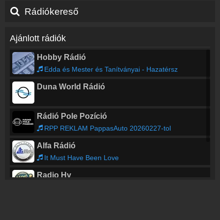
Rádiókereső
Ajánlott rádiók
Hobby Rádió
Edda és Mester és Tanítványai - Hazatérsz
Duna World Rádió
Rádió Pole Pozíció
RPP REKLAM PappasAuto 20260227-tol
Alfa Rádió
It Must Have Been Love
Radio Hy
Crystal Rock - Haunt Me
Topfm Nyíregyháza
Csak Top Slágerek