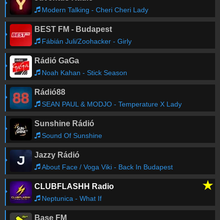
Modern Talking - Cheri Cheri Lady
BEST FM - Budapest
Fábián Juli/Zoohacker - Girly
Rádió GaGa
Noah Kahan - Stick Season
Rádió88
SEAN PAUL & MODJO - Temperature X Lady
Sunshine Rádió
Sound Of Sunshine
Jazzy Rádió
About Face / Voga Viki - Back In Budapest
★
CLUBFLASHH Radio
Neptunica - What If
Base FM