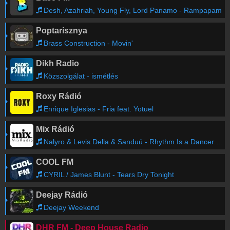
Desh, Azahriah, Young Fly, Lord Panamo - Rampapam
Poptarisznya
Brass Construction - Movin'
Dikh Radio
Közszolgálat - ismétlés
Roxy Rádió
Enrique Iglesias - Fria feat. Yotuel
Mix Rádió
Nalyro & Levis Della & Sanduú - Rhythm Is a Dancer (Big Cash & Alex Shot Remix)
COOL FM
CYRIL / James Blunt - Tears Dry Tonight
Deejay Rádió
Deejay Weekend
DHR FM - Deep House Radio