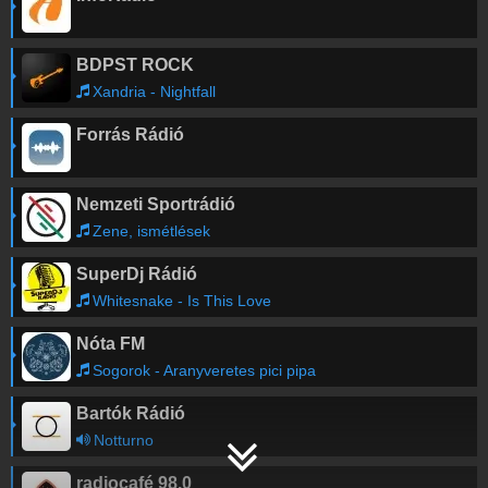
BDPST ROCK
Xandria - Nightfall
Forrás Rádió
Nemzeti Sportrádió
Zene, ismétlések
SuperDj Rádió
Whitesnake - Is This Love
Nóta FM
Sogorok - Aranyveretes pici pipa
Bartók Rádió
Notturno
radiocafé 98.0