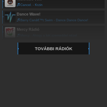
Cancel. - Krzin
Dance Wave!
Barry Canâ€™t Swim - Dance Dance Dance!
Mercy Rádió
Mercy - Ahogy a két szemeddel nézel
TOVÁBBI RÁDIÓK