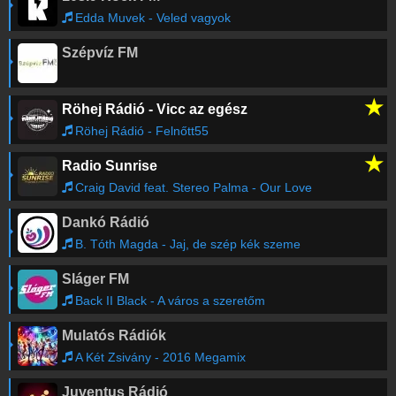
Edda Muvek - Veled vagyok
Szépvíz FM
★
Röhej Rádió - Vicc az egész
Röhej Rádió - Felnőtt55
★
Radio Sunrise
Craig David feat. Stereo Palma - Our Love
Dankó Rádió
B. Tóth Magda - Jaj, de szép kék szeme
Sláger FM
Back II Black - A város a szeretőm
Mulatós Rádiók
A Két Zsivány - 2016 Megamix
Juventus Rádió