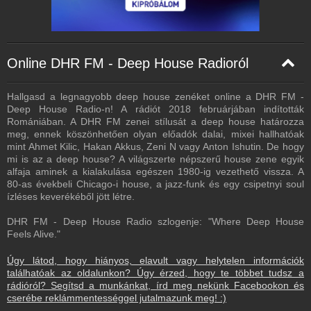
Online DHR FM - Deep House Radioról
Hallgasd a legnagyobb deep house zenéket online a DHR FM -
Deep House Radio-n! A rádiót 2018 februárjában indították
Romániában. A DHR FM zenei stílusát a deep house határozza
meg, ennek köszönhetően olyan előadók dalai, mixei hallhatóak
mint Ahmet Kilic, Hakan Akkus, Zeni N vagy Anton Ishutin. De hogy
mi is az a deep house? A világszerte népszerű house zene egyik
alfaja aminek a kialakulása egészen 1980-ig vezethető vissza. A
80-as évekbeli Chicago-i house, a jazz-funk és egy csipetnyi soul
ízléses keverékéből jött létre.
DHR FM - Deep House Radio szlogenje: "Where Deep House
Feels Alive."
Úgy látod, hogy hiányos, elavult vagy helytelen információk
találhatóak az oldalunkon? Úgy érzed, hogy te többet tudsz a
rádióról? Segítsd a munkánkat, írd meg nekünk Facebookon és
cserébe reklámmentességgel jutalmazunk meg! :)