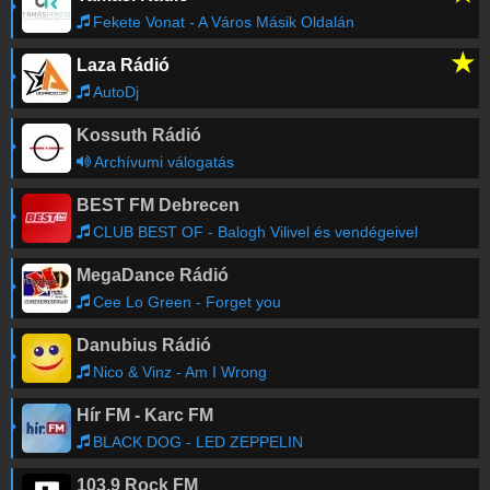
Fekete Vonat - A Város Másik Oldalán
★
Laza Rádió
AutoDj
Kossuth Rádió
Archívumi válogatás
BEST FM Debrecen
CLUB BEST OF - Balogh Vilivel és vendégeivel
MegaDance Rádió
Cee Lo Green - Forget you
Danubius Rádió
Nico & Vinz - Am I Wrong
Hír FM - Karc FM
BLACK DOG - LED ZEPPELIN
103.9 Rock FM