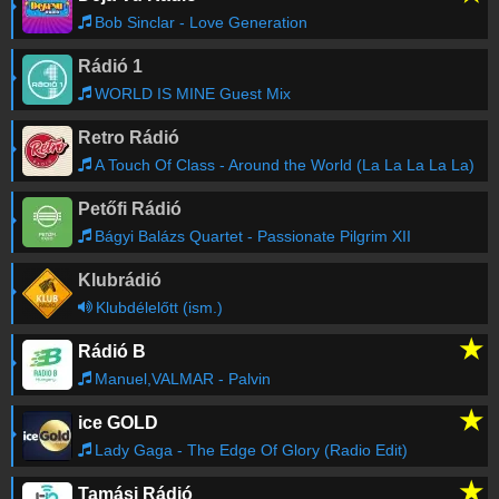
Heartrode (Original Mix)
Bob Sinclar - Love Generation
Rádió 1
Deep Territory
-
Amir Nazari - Tetema
00:25
WORLD IS MINE Guest Mix
Retro Rádió
Deep House Chill (by KyrO)
-
KyrO - Soft Focus
00:22
(Deep House 2026)
A Touch Of Class - Around the World (La La La La La)
Petőfi Rádió
Régebbi számok lekérése
Bágyi Balázs Quartet - Passionate Pilgrim XII
Klubrádió
Klubdélelőtt (ism.)
★
Rádió B
Manuel,VALMAR - Palvin
★
ice GOLD
Lady Gaga - The Edge Of Glory (Radio Edit)
★
Tamási Rádió