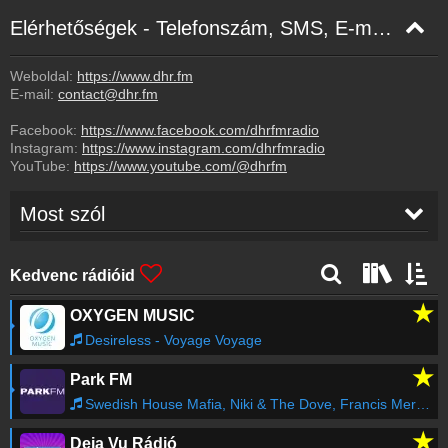
Elérhetőségek - Telefonszám, SMS, E-mail, Facebook
Weboldal:
https://www.dhr.fm
E-mail:
contact@dhr.fm
Facebook:
https://www.facebook.com/dhrfmradio
Instagram:
https://www.instagram.com/dhrfmradio
YouTube:
https://www.youtube.com/@dhrfm
Most szól
Serge Legran
-
Holding On (Extended Mix)
00:43
Kedvenc rádióid
★
OXYGEN MUSIC
Deep Seducer
-
In Your Eyes
00:39
Desireless - Voyage Voyage
★
Park FM
Hussein Arbabi
-
Swimming in Your Eyes
00:34
(Original Mix)
Swedish House Mafia, Niki & The Dove, Francis Mercier - Lioness (Francis Mercier Remix)
★
Deja Vu Rádió
Deepness Music
-
Patrick Podage & Hiss Band -
00:29