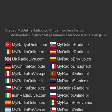
© 2026 MyOnlineRadio.hu. Minden jog fenntartva.
Adatvédelmi nyilatkozat
|
Általános szerződési feltételek
|
RSS
MyRadyoDinle.com
MyOnlineRadio.sk
MyRadioOnline.ro
MyOnlineRadio.at
UKRadioLive.com
MyRadioEnVivo.co
MyOnlineRadio.de
MyRadioEnLigne.fr
MyRadioEnVivo.pe
MyRadioOnline.pt
MyRadioOnline.it
MyRadioStanice.rs
MyOnlineRadio.cz
MyOnlineRadio.nl
IrishRadioLive.com
MyRadioOnline.pl
MyRadioOnline.es
MyRadioEnVivo.mx
MyRadioEnVivo.ar
MyRadioOnline.cl