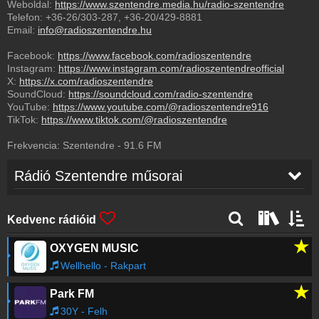
Weboldal:
https://www.szentendre.media.hu/radio-szentendre
Telefon:
+36-26/303-287
,
+36-20/429-8881
Email:
info@radioszentendre.hu
Facebook:
https://www.facebook.com/radioszentendre
Instagram:
https://www.instagram.com/radioszentendreofficial
X:
https://x.com/radioszentendre
SoundCloud:
https://soundcloud.com/radio-szentendre
YouTube:
https://www.youtube.com/@radioszentendre916
TikTok:
https://www.tiktok.com/@radioszentendre
Frekvencia:
Szentendre
-
91.6
FM
Rádió Szentendre műsorai
Kedvenc rádióid
★
OXYGEN MUSIC
Wellhello - Rakpart
★
Park FM
30Y - Felh