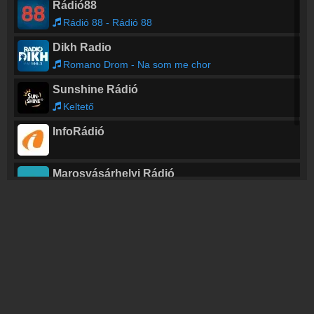
Rádió88
Rádió 88 - Rádió 88
Dikh Radio
Romano Drom - Na som me chor
Sunshine Rádió
Keltető
InfoRádió
Marosvásárhelyi Rádió
Jó reggelt, Erdély!
Park FM
30Y - Felh