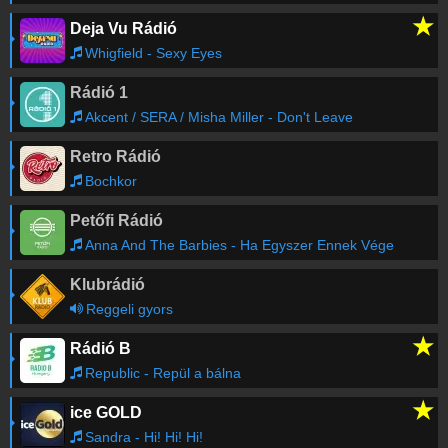
★
Deja Vu Rádió
Whigfield - Sexy Eyes
Rádió 1
Akcent / SERA / Misha Miller - Don't Leave
Retro Rádió
Bochkor
Petőfi Rádió
Anna And The Barbies - Ha Egyszer Ennek Vége
Klubrádió
Reggeli gyors
★
Rádió B
Republic - Repül a bálna
★
ice GOLD
Sandra - Hi! Hi! Hi!