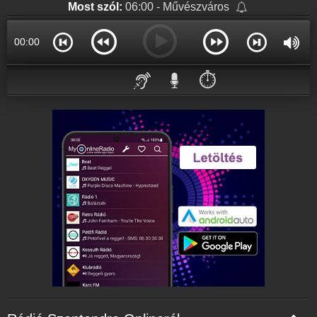
Most szól:
06:00 - Művészváros
00:00
⏱️