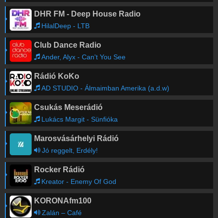
DHR FM - Deep House Radio
HilalDeep - LTB
Club Dance Radio
Ander, Alyx - Can't You See
Rádió KoKo
AD STUDIO - Álmaimban Amerika (a.d.w)
Csukás Meserádió
Lukács Margit - Sünfióka
Marosvásárhelyi Rádió
Jó reggelt, Erdély!
Rocker Rádió
Kreator - Enemy Of God
KORONAfm100
Zalán – Café