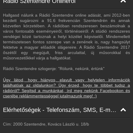
Rádió Szentendre Onlineról
Hallgasd nálunk a Rádió Szentendre online adását, ami 2012-ben
kezdett sugározni a 91.6 frekvencián Szentendrén és annak
közvetlen körzetében. A rádióban rendszeresen beszámolnak a
város fontosabb eseményeiről, történéseiről. A stúdió rendszeres
vendégei közé tartoznak a helyi közélet képviselői. Mindemellett
természetesen fontos szerepe van a zenének is, nagy hangsúlyt
fektetve a magyar előadók slágereire. A Rádió Szentendre 2017
őszétől egy megújult, friss arculattal, új műsorokkal és
műsorvezetőkkel várja a hallgatókat.
Rádió Szentendre szlogenje: "Rólunk, nekünk, értünk"
Úgy látod, hogy hiányos, elavult vagy helytelen információk
találhatóak az oldalunkon? Úgy érzed, hogy te többet tudsz a
rádióról? Segítsd a munkánkat, írd meg nekünk Facebookon és
cserébe reklámmentességgel jutalmazunk meg! :)
Elérhetőségek - Telefonszám, SMS, E-mail, Facebook
Cím: 2000 Szentendre, Kovács László u. 18/b