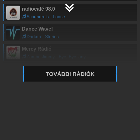
radiocafé 98.0
Scoundrels - Loose
Dance Wave!
Darkon - Stories
Mercy Rádió
Zambo Jimmy - Bye, Bye lany
TOVÁBBI RÁDIÓK