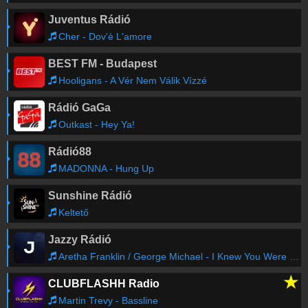
Juventus Rádió
Cher - Dov'è L'amore
BEST FM - Budapest
Hooligans - A Vér Nem Válik Vízzé
Rádió GaGa
Outkast - Hey Ya!
Rádió88
MADONNA - Hung Up
Sunshine Rádió
Keltető
Jazzy Rádió
Aretha Franklin / George Michael - I Knew You Were Waiting For Me
★
CLUBFLASHH Radio
Martin Trevy - Bassline