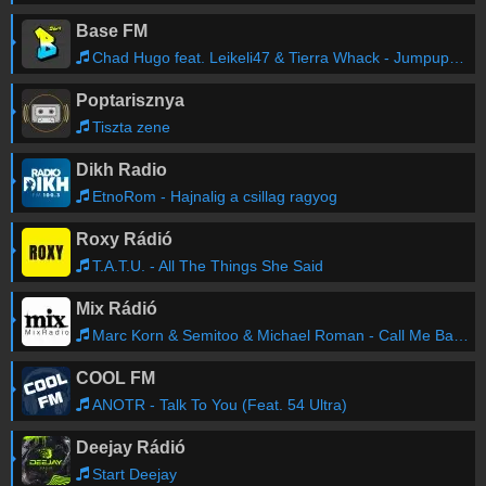
Base FM
Chad Hugo feat. Leikeli47 & Tierra Whack - Jumpupw!nya
Poptarisznya
Tiszta zene
Dikh Radio
EtnoRom - Hajnalig a csillag ragyog
Roxy Rádió
T.A.T.U. - All The Things She Said
Mix Rádió
Marc Korn & Semitoo & Michael Roman - Call Me Back (Extended Mix)
COOL FM
ANOTR - Talk To You (Feat. 54 Ultra)
Deejay Rádió
Start Deejay