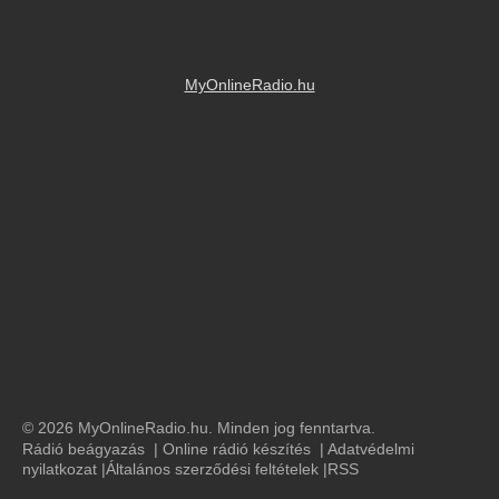
MyOnlineRadio.hu
© 2026 MyOnlineRadio.hu. Minden jog fenntartva.
Rádió beágyazás
|
Online rádió készítés
|
Adatvédelmi
nyilatkozat
|
Általános szerződési feltételek
|
RSS