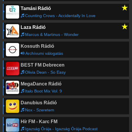
★
Tamási Rádió
Counting Crows - Accidentally In Love
★
Laza Rádió
Marcus & Martinus - Wonder
Kossuth Rádió
Archívumi válogatás
BEST FM Debrecen
Olivia Dean - So Easy
MegaDance Rádió
Italo Boot Mix Vol. 9
Danubius Rádió
Nox - Szeretem
Hír FM - Karc FM
Igazság Órája - Igazság Órája Podcast