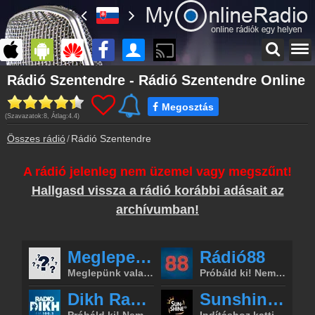
Főoldal
Rádió Szentendre - Rádió Szentendre Online
myonlineradio.hu
Megosztás
Bejelentkezés
(Szavazatok:
8
, Átlag:
4.4
)
Hozz létre saját fiókot!
Összes rádió
Rádió Szentendre
Kapcsolat
Írj nekünk!
A rádió jelenleg nem üzemel vagy megszűnt!
Archívum
Hallgasd vissza a rádió korábbi adásait az
Rádió Szentendre korábbi adásai
archívumban!
Műsorújság
Rádió Szentendre műsorai
Hírek
Rádió Szentendre kapcsolatos hírek
Partnerek
Rádiós partnerek