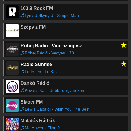
103.9 Rock FM
Lynyrd Skynyrd - Simple Man
Szépvíz FM
★
Röhej Rádió - Vicc az egész
Röhej Rádió - Vegyes1170
★
Radio Sunrise
Latto feat. Lu Kala -
Dankó Rádió
Kovács Kati - Jobb ez így nekem
Sláger FM
Lewis Capaldi - Wish You The Best
Mulatós Rádiók
Mc Hawer - Fijam2