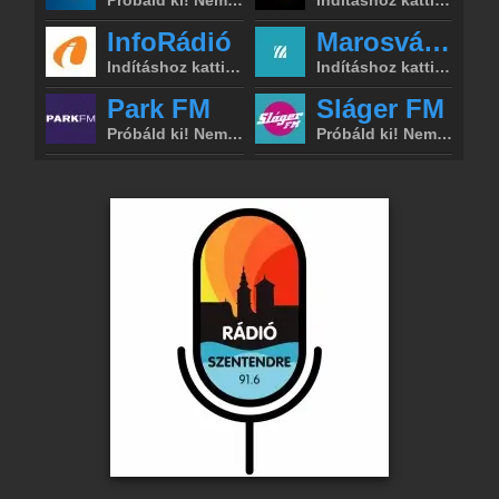
Rádió beágyazás
Ágyazd be weboldaladba
Online rádió készítés
Készítés lépésről lépésre