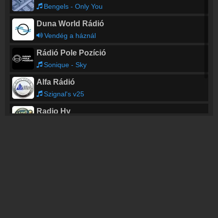
Bengels - Only You
Duna World Rádió
Vendég a háznál
Rádió Pole Pozíció
Sonique - Sky
Alfa Rádió
Szignal's v25
Radio Hy
Loft - Mallorca - Radio Edit
Topfm Nyíregyháza
Csak Top Slágerek