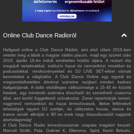
Online Club Dance Radioról
Hallgasd online a Club Dance Rádiót, ami első ízben 2015-ben
vetette meg a lábát a magyar rádiós piacon, majd egy szünet után
2019. április 15-én indult ismételten hódító útjára. A restart óta
megújult tartalmakkal, exkluzív hazai és nemzetközi mixekkel és
podcastokkal, rendezvényekkel és DJ LIVE SET-ekkel várnak
benneteket a világhálón. A Club Dance Online egy egyedi és
megismételhetetlen élményt szeretne nyújtani minden kedves
hallgatójának. A rádió elsődleges célközönsége a 15-45 év közötti
fiatalok, egy mindenki számára élvezhető és szerethető csatorna
által, ami kortól függetlenül szórakoztat. Zenei repertoárját ismert,
nagynevű nemzetközi és hazai lemezlovasok, illetve feltörekvő
tehetségek egyéni DJ szettjei, és változatos house, dance és
trance zenék alkotják a 90'-es évek nagy klasszikusaitól napjaink
atomslágereiig!
A Club Dance Radio lemezlovasainak csapata magáért beszél:
Marcell Smith, Pala, Gabriel K, Dilemma, Spirit, Kevin Belushi,