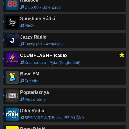
Rádió88
Club 88 - Bűte Zsolt
Sunshine Rádió
MixXL
Jazzy Rádió
Jazzy Mix - Andrew J
★
CLUBFLASHH Radio
Kosmonova - Ayla (Single Edit)
Base FM
Supafly
Poptarisznya
Music Story
Dikh Radio
BESCART & T-Boss - EZ A LÁNY