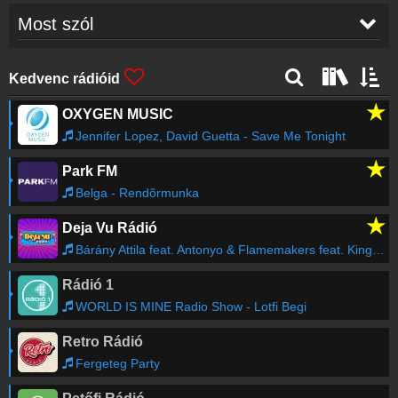
Most szól
Earth n Days
-
Everybody Be Somebody
21:10
(Original Mix)
Kedvenc rádióid
★
OXYGEN MUSIC
Coi Leray, David Guetta
-
Players (David
21:08
Guetta Remix)
Jennifer Lopez, David Guetta - Save Me Tonight
★
Park FM
Armin van Buuren feat. Susana
-
Shivers
21:04
(ALPHA 9 Remix)
Belga - Rendõrmunka
★
Deja Vu Rádió
Club Dance Online
-
21:03
Bárány Attila feat. Antonyo & Flamemakers feat. Kinga - Leave An Impression
Rádió 1
Clean Bandit
-
Everything But You (feat.
21:00
A7S)
WORLD IS MINE Radio Show - Lotfi Begi
Retro Rádió
Guz
-
Set U Free
20:57
Fergeteg Party