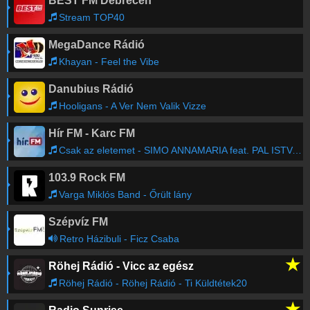
BEST FM Debrecen
Stream TOP40
MegaDance Rádió
Khayan - Feel the Vibe
Danubius Rádió
Hooligans - A Ver Nem Valik Vizze
Hír FM - Karc FM
Csak az eletemet - SIMO ANNAMARIA feat. PAL ISTVAN SZALONNA
103.9 Rock FM
Varga Miklós Band - Őrült lány
Szépvíz FM
Retro Házibuli - Ficz Csaba
★
Röhej Rádió - Vicc az egész
Röhej Rádió - Röhej Rádió - Ti Küldtétek20
★