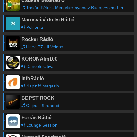
Csukás Meserádió
Trokán Péter - Mirr-Murr nyomoz Budapesten- Lent a Duna, fent a Vár
Marosvásárhelyi Rádió
Polifónia
Rocker Rádió
Linea 77 - Il Veleno
KORONAfm100
Dancefesztivál
InfoRádió
Napinfó magazin
BDPST ROCK
Gojira - Stranded
Forrás Rádió
Lounge Session