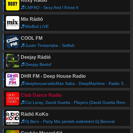
Roxy Rádió
LMFAO - Sexy And I Know It
Mix Rádió
MixBuli LIVE
COOL FM
Justin Timberlake - Selfish
Deejay Rádió
Deejay Bestof
DHR FM - Deep House Radio
deephouseradioMax Saba - DeepMachine - Radio Show #244
Club Dance Radio
Coi Leray, David Guetta - Players (David Guetta Remix)
Rádió KoKo
Dj Bero - Party Mix péntek esténként Dj Beroval