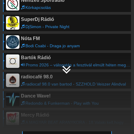
Nemzeti Sportrádió
Körkapcsolás
SuperDj Rádió
DjSimon - Private Night
Nóta FM
Bodi Csabi - Draga jo anyam
Bartók Rádió
Proms 2026 – válogatás a fesztivál elmúlt héten megrendezett hangversenyeinek programjából (VI/3. rész)
radiocafé 98.0
radiocaf 98.0 van bartod - SZZHOLD Veiszer Alindval
Dance Wave!
Redondo & Funkerman - Play with You
Mercy Rádió
A MAGYAR BEAT ARANYKORA - 18 Valaki kell,hogy szeressen