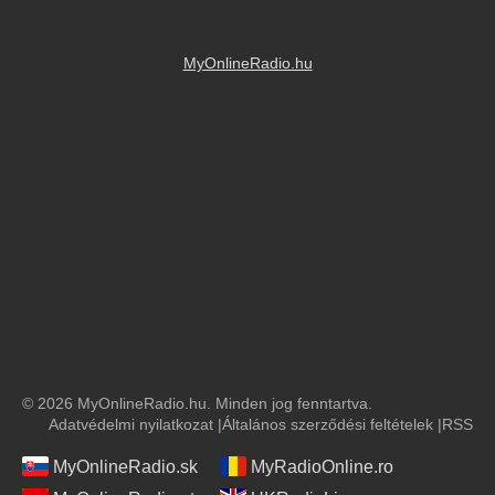
MyOnlineRadio.hu
© 2026 MyOnlineRadio.hu. Minden jog fenntartva.
Adatvédelmi nyilatkozat
|
Általános szerződési feltételek
|
RSS
MyOnlineRadio.sk
MyRadioOnline.ro