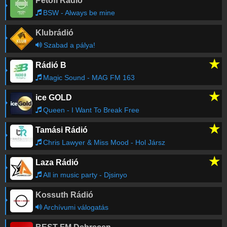
Petőfi Rádió
Régebbi számok lekérése
BSW - Always be mine
Klubrádió
Szabad a pálya!
★
Rádió B
Magic Sound - MAG FM 163
★
ice GOLD
Queen - I Want To Break Free
★
Tamási Rádió
Chris Lawyer & Miss Mood - Hol Jársz
★
Laza Rádió
All in music party - Djsinyo
Kossuth Rádió
Archívumi válogatás