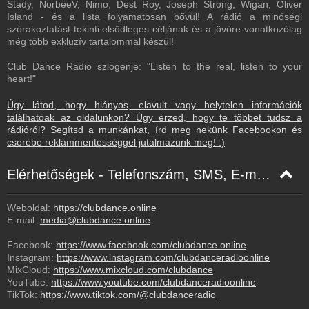
Stady, NorbeeV, Nimo, Dest Roy, Joseph Strong, Wigan, Oliver
Island - és a lista folyamatosan bővül! A rádió a minőségi
szórakoztatást tekinti elsődleges céljának és a jövőre vonatkozólag
még több exkluzív tartalommal készül!
Club Dance Radio szlogenje: "Listen to the real, listen to your
heart!"
Úgy látod, hogy hiányos, elavult vagy helytelen információk
találhatóak az oldalunkon? Úgy érzed, hogy te többet tudsz a
rádióról? Segítsd a munkánkat, írd meg nekünk Facebookon és
cserébe reklámmentességgel jutalmazunk meg! :)
Elérhetőségek - Telefonszám, SMS, E-mail, Facebook
Weboldal:
https://clubdance.online
E-mail:
media@clubdance.online
Facebook:
https://www.facebook.com/clubdance.online
Instagram:
https://www.instagram.com/clubdanceradioonline
MixCloud:
https://www.mixcloud.com/clubdance
YouTube:
https://www.youtube.com/clubdanceradioonline
TikTok:
https://www.tiktok.com/@clubdanceradio