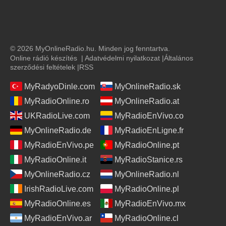
© 2026 MyOnlineRadio.hu. Minden jog fenntartva.
Online rádió készítés
|
Adatvédelmi nyilatkozat
|
Általános
szerződési feltételek
|
RSS
MyRadyoDinle.com
MyOnlineRadio.sk
MyRadioOnline.ro
MyOnlineRadio.at
UKRadioLive.com
MyRadioEnVivo.co
MyOnlineRadio.de
MyRadioEnLigne.fr
MyRadioEnVivo.pe
MyRadioOnline.pt
MyRadioOnline.it
MyRadioStanice.rs
MyOnlineRadio.cz
MyOnlineRadio.nl
IrishRadioLive.com
MyRadioOnline.pl
MyRadioOnline.es
MyRadioEnVivo.mx
MyRadioEnVivo.ar
MyRadioOnline.cl