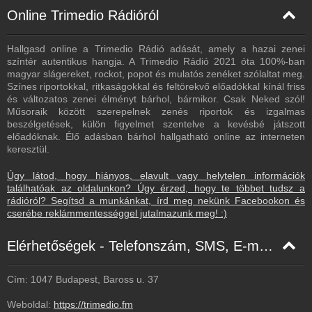
Online Trimedio Rádióról
Hallgasd online a Trimedio Rádió adását, amely a hazai zenei
színtér autentikus hangja. A Trimedio Rádió 2021 óta 100%-ban
magyar slágereket, rockot, popot és mulatós zenéket szólaltat meg.
Színes riportokkal, ritkaságokkal és feltörekvő előadókkal kínál friss
és változatos zenei élményt bárhol, bármikor. Csak Neked szól!
Műsoraik között szerepelnek zenés riportok és izgalmas
beszélgetések, külön figyelmet szentelve a kevésbé játszott
előadóknak. Élő adásban bárhol hallgatható online az interneten
keresztül.
Úgy látod, hogy hiányos, elavult vagy helytelen információk
találhatóak az oldalunkon? Úgy érzed, hogy te többet tudsz a
rádióról? Segítsd a munkánkat, írd meg nekünk Facebookon és
cserébe reklámmentességgel jutalmazunk meg! :)
Elérhetőségek - Telefonszám, SMS, E-mail, Facebook
Cím: 1047 Budapest, Baross u. 37
Weboldal:
https://trimedio.fm