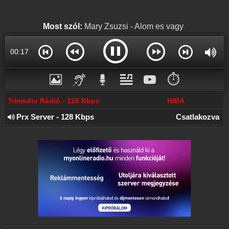
Online rádió készítés
Készítés lépésről lépésre
Most szól:
Mary Zsuzsi - Alom es vagy
00:17
⏱️
Trimedio Rádió - 128 Kbps
HIBA
Prx Server - 128 Kbps
Csatlakozva