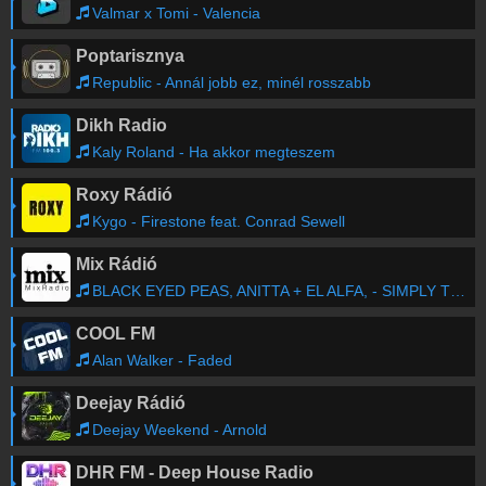
Valmar x Tomi - Valencia
Poptarisznya
Republic - Annál jobb ez, minél rosszabb
Dikh Radio
Kaly Roland - Ha akkor megteszem
Roxy Rádió
Kygo - Firestone feat. Conrad Sewell
Mix Rádió
BLACK EYED PEAS, ANITTA + EL ALFA, - SIMPLY THE BEST X CORACAO (Dj Matteo Belli MASHUP) - BLACK EYED PEAS, ANITTA + EL ALFA, - SIMPLY THE BEST X CORACAO (Dj Matteo Belli MASHUP)
COOL FM
Alan Walker - Faded
Deejay Rádió
Deejay Weekend - Arnold
DHR FM - Deep House Radio