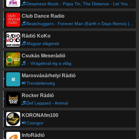
Deepness Music - Papa Tin, The Distance - Let You Go (Extended Mix)
Club Dance Radio
Beatchuggers - Forever Man (Earth n Days Remix) (Radio Edit)
Rádió KoKo
Magyar slágerek
Csukás Meserádió
- Virágéknál ég a világ
Marosvásárhelyi Rádió
Trendetlenség
Rocker Rádió
Def Leppard - Animal
KORONAfm100
Csongor
InfoRádió