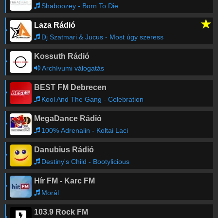
Shaboozey - Born To Die
★
Laza Rádió
Dj Szatmari & Jucus - Most úgy szeress
Kossuth Rádió
Archívumi válogatás
BEST FM Debrecen
Kool And The Gang - Celebration
MegaDance Rádió
100% Adrenalin - Koltai Laci
Danubius Rádió
Destiny's Child - Bootylicious
Hír FM - Karc FM
Morál
103.9 Rock FM