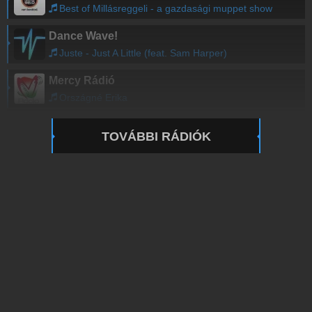
Best of Millásreggeli - a gazdasági muppet show
Dance Wave!
Juste - Just A Little (feat. Sam Harper)
Mercy Rádió
Országné Erika
TOVÁBBI RÁDIÓK