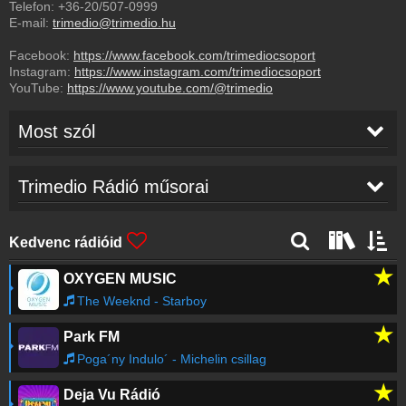
Telefon:
+36-20/507-0999
E-mail:
trimedio@trimedio.hu
Facebook:
https://www.facebook.com/trimediocsoport
Instagram:
https://www.instagram.com/trimediocsoport
YouTube:
https://www.youtube.com/@trimedio
Most szól
Mary Zsuzsi
-
Alom es vagy
13:19
Trimedio Rádió műsorai
Pajor Arabella
-
Alarc moge bujva
13:15
Kedvenc rádióid
★
OXYGEN MUSIC
Tothek
-
Adjad neki
13:12
The Weeknd - Starboy
★
Park FM
Judit
-
Meg varok neha rad
13:09
Poga´ny Indulo´ - Michelin csillag
★
Deja Vu Rádió
CsongrÃ¡di Kata
-
PapÃ­rszavak
13:06