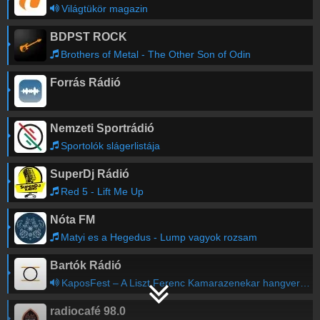
Világtükör magazin
BDPST ROCK
Brothers of Metal - The Other Son of Odin
Forrás Rádió
Nemzeti Sportrádió
Sportolók slágerlistája
SuperDj Rádió
Red 5 - Lift Me Up
Nóta FM
Matyi es a Hegedus - Lump vagyok rozsam
Bartók Rádió
KaposFest – A Liszt Ferenc Kamarazenekar hangversenye
radiocafé 98.0