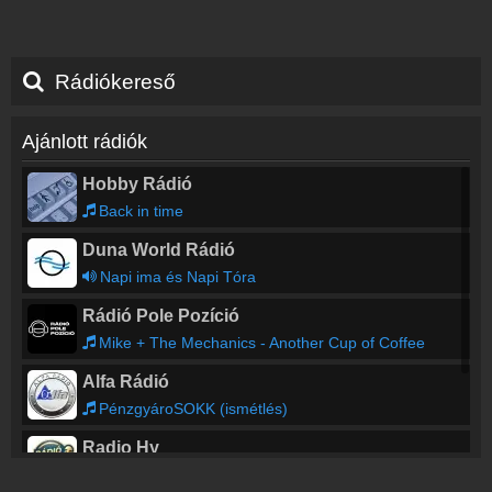
Rádiókereső
Ajánlott rádiók
Hobby Rádió
Back in time
Duna World Rádió
Napi ima és Napi Tóra
Rádió Pole Pozíció
Mike + The Mechanics - Another Cup of Coffee
Alfa Rádió
PénzgyároSOKK (ismétlés)
Radio Hy
Danny Suko - Sweat