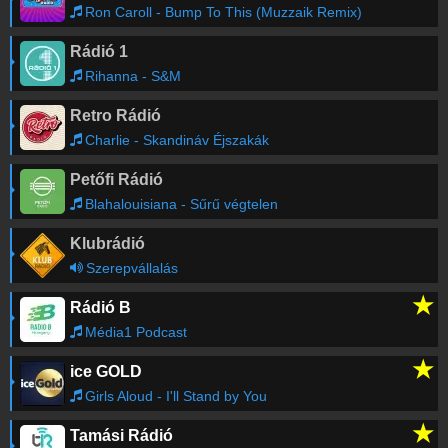
Ron Caroll - Bump To This (Muzzaik Remix)
Rádió 1
Pinter Timi
-
Mulassunk
13:03
Rihanna - S&M
Retro Rádió
News
-
Weather
13:03
Charlie - Skandináv Éjszakák
Petőfi Rádió
News
-
Main
13:00
Blahalouisiana - Sűrű végtelen
Klubrádió
Brillantin
-
R'n'R Felugyelo
12:55
Szerepvállalás
★
Rádió B
Amulett egyuttes
-
A nezeset meg a jarasat +
12:45
romamix
Média1 Podcast
★
ice GOLD
Régebbi számok lekérése
Girls Aloud - I'll Stand by You
★
Tamási Rádió