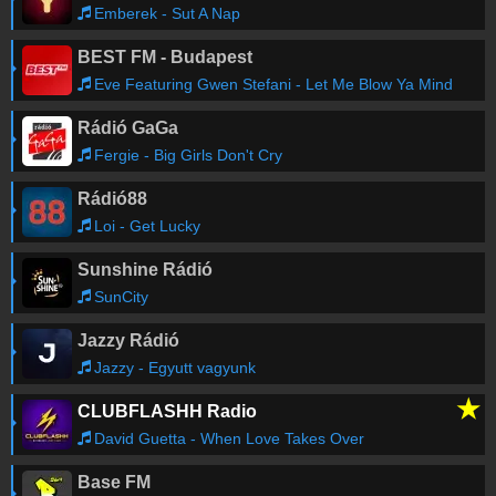
Emberek - Sut A Nap
BEST FM - Budapest
Eve Featuring Gwen Stefani - Let Me Blow Ya Mind
Rádió GaGa
Fergie - Big Girls Don't Cry
Rádió88
Loi - Get Lucky
Sunshine Rádió
SunCity
Jazzy Rádió
Jazzy - Egyutt vagyunk
★
CLUBFLASHH Radio
David Guetta - When Love Takes Over
Base FM