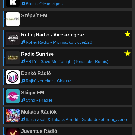
Bikini - Olcsó vigasz
Szépvíz FM
★
Röhej Rádió - Vicc az egész
Röhej Rádió - Micimackó viccei120
★
Radio Sunrise
ARTY - Save Me Tonight (Tensnake Remix)
Dankó Rádió
Rajkó zenekar - Cirkusz
Sláger FM
Sting - Fragile
Mulatós Rádiók
Barta Zsolt & Takács Afrodit - Szakadozott rongyvonódat mit
Juventus Rádió