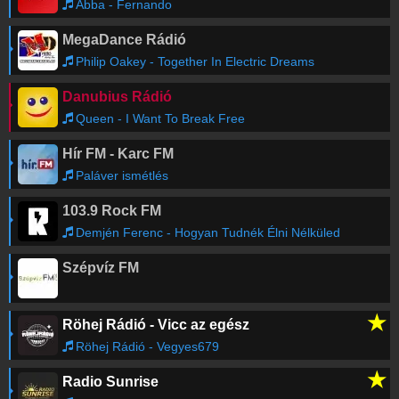
Abba - Fernando
MegaDance Rádió
Philip Oakey - Together In Electric Dreams
Danubius Rádió
Queen - I Want To Break Free
Hír FM - Karc FM
Paláver ismétlés
103.9 Rock FM
Demjén Ferenc - Hogyan Tudnék Élni Nélküled
Szépvíz FM
★
Röhej Rádió - Vicc az egész
Röhej Rádió - Vegyes679
★
Radio Sunrise