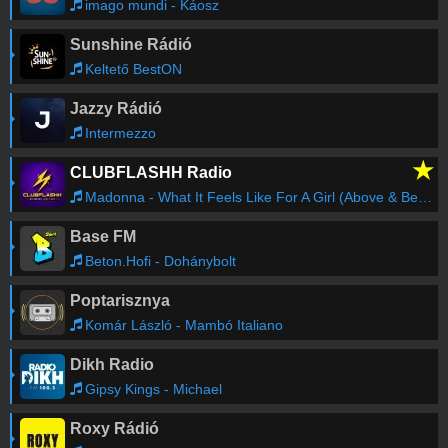
imago mundi - Káosz
Sunshine Rádió
Keltető BestON
Jazzy Rádió
Intermezzo
★
CLUBFLASHH Radio
Madonna - What It Feels Like For A Girl (Above & Beyond Club Radio Edit)
Base FM
Beton.Hofi - Dohánybolt
Poptarisznya
Komár László - Mambó Italiano
Dikh Radio
Gipsy Kings - Michael
Roxy Rádió