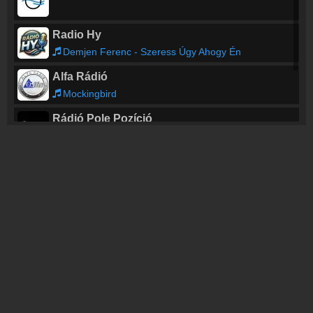
Radio Hy
Demjen Ferenc - Szeress Úgy Ahogy Én
Alfa Rádió
Mockingbird
Rádió Pole Pozíció
Bruce Hornsby & The Range - The Way It Is
Rábaköz Rádió
kos - Hello