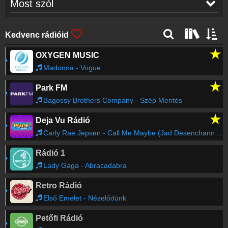
Most szól
Ann Lee
-
2 Times
05:50
Kedvenc rádióid
★
OXYGEN MUSIC
Queen
-
I Want To Break Free
05:47
Madonna - Vogue
★
Park FM
DANUBIUS
-
VOCAL SLOGAN 11
05:46
Bagossy Brothers Company - Szép Mentés
★
Deja Vu Rádió
Bruno Mars
-
Treasure
05:44
Carly Rae Jepsen - Call Me Maybe (Jad Desenchanntee Vs Myon & Shane 54 Remix)
Rádió 1
Jennifer Lopez
-
Love Don't Cost a Thing
05:40
Lady Gaga - Abracadabra
Retro Rádió
Soho Party
-
Dilis a lany
05:36
Első Emelet - Nézelődünk
Petőfi Rádió
Régebbi számok lekérése