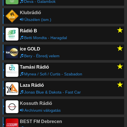
Deva - Galambok
Klubrádió
Útszélen (ism.)
★
Rádió B
Betti Mondta - Haragdal
★
ice GOLD
Bery - Ébredj velem
★
Tamási Rádió
Mynea / Sofi / Curtis - Szabadon
★
Laza Rádió
Jonas Blue & Dakota - Fast Car
Kossuth Rádió
Archívumi válogatás
BEST FM Debrecen