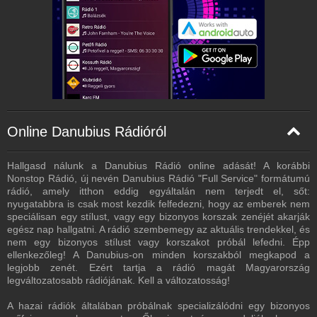
Online Danubius Rádióról
Hallgasd nálunk a Danubius Rádió online adását! A korábbi
Nonstop Rádió, új nevén Danubius Rádió "Full Service" formátumú
rádió, amely itthon eddig egyáltalán nem terjedt el, sőt:
nyugatabbra is csak most kezdik felfedezni, hogy az emberek nem
speciálisan egy stílust, vagy egy bizonyos korszak zenéjét akarják
egész nap hallgatni. A rádió szembemegy az aktuális trendekkel, és
nem egy bizonyos stílust vagy korszakot próbál lefedni. Épp
ellenkezőleg! A Danubius-on minden korszakból megkapod a
legjobb zenét. Ezért tartja a rádió magát Magyarország
legváltozatosabb rádiójának. Kell a változatosság!
A hazai rádiók általában próbálnak specializálódni egy bizonyos