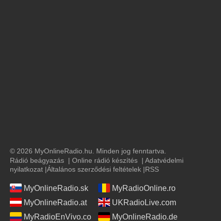
© 2026 MyOnlineRadio.hu. Minden jog fenntartva.
Rádió beágyazás
|
Online rádió készítés
|
Adatvédelmi
nyilatkozat
|
Általános szerződési feltételek
|
RSS
MyOnlineRadio.sk
MyRadioOnline.ro
MyOnlineRadio.at
UKRadioLive.com
MyRadioEnVivo.co
MyOnlineRadio.de