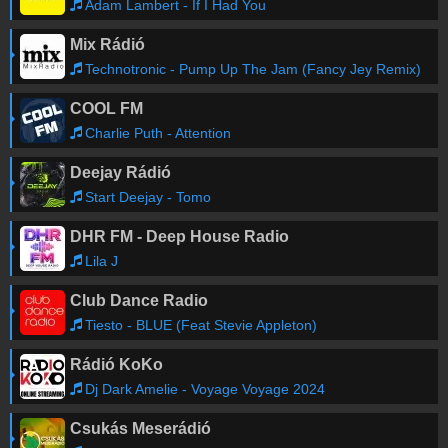
Adam Lambert - If I Had You
Mix Rádió
Technotronic - Pump Up The Jam (Fancy Jey Remix)
COOL FM
Charlie Puth - Attention
Deejay Rádió
Start Deejay - Tomo
DHR FM - Deep House Radio
Lila J
Club Dance Radio
Tiesto - BLUE (Feat Stevie Appleton)
Rádió KoKo
Dj Dark Amelie - Voyage Voyage 2024
Csukás Meserádió