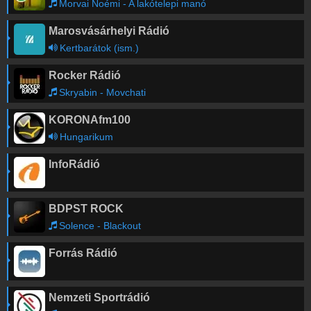
Morvai Noémi - A lakótelepi manó
Marosvásárhelyi Rádió
Kertbarátok (ism.)
Rocker Rádió
Skryabin - Movchati
KORONAfm100
Hungarikum
InfoRádió
BDPST ROCK
Solence - Blackout
Forrás Rádió
Nemzeti Sportrádió