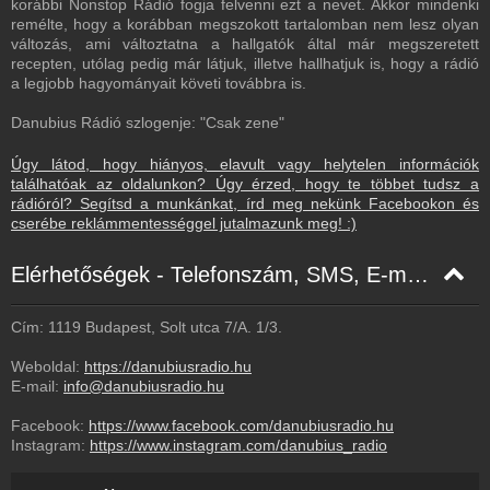
korábbi Nonstop Rádió fogja felvenni ezt a nevet. Akkor mindenki
remélte, hogy a korábban megszokott tartalomban nem lesz olyan
változás, ami változtatna a hallgatók által már megszeretett
recepten, utólag pedig már látjuk, illetve hallhatjuk is, hogy a rádió
a legjobb hagyományait követi továbbra is.
Danubius Rádió szlogenje: "Csak zene"
Úgy látod, hogy hiányos, elavult vagy helytelen információk
találhatóak az oldalunkon? Úgy érzed, hogy te többet tudsz a
rádióról? Segítsd a munkánkat, írd meg nekünk Facebookon és
cserébe reklámmentességgel jutalmazunk meg! :)
Elérhetőségek - Telefonszám, SMS, E-mail, Facebook
Cím: 1119 Budapest, Solt utca 7/A. 1/3.
Weboldal:
https://danubiusradio.hu
E-mail:
info@danubiusradio.hu
Facebook:
https://www.facebook.com/danubiusradio.hu
Instagram:
https://www.instagram.com/danubius_radio