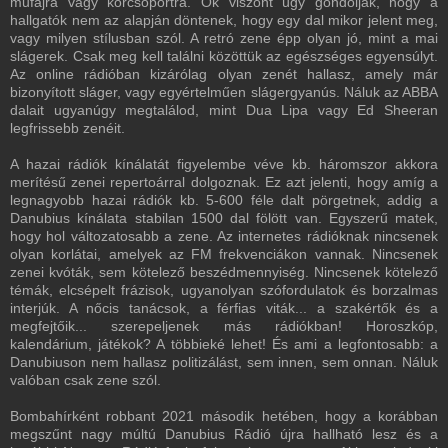
műfajra vagy korcsoportra. Ők viszont úgy gondolják, hogy a
hallgatók nem az alapján döntenek, hogy egy dal mikor jelent meg,
vagy milyen stílusban szól. A retró zene épp olyan jó, mint a mai
slágerek. Csak meg kell találni közöttük az egészséges egyensúlyt.
Az online rádióban kizárólag olyan zenét hallasz, amely már
bizonyított sláger, vagy egyértelműen slágergyanús. Náluk az ABBA
dalait ugyanúgy megtalálod, mint Dua Lipa vagy Ed Sheeran
legfrissebb zenéit.
A hazai rádiók kínálatát figyelembe véve kb. háromszor akkora
merítésű zenei repertoárral dolgoznak. Ez azt jelenti, hogy amíg a
legnagyobb hazai rádiók kb. 5-600 féle dalt pörgetnek, addig a
Danubius kínálata stabilan 1500 dal fölött van. Egyszerű matek,
hogy hol változatosabb a zene. Az internetes rádióknak nincsenek
olyan korlátai, amelyek az FM frekvenciákon vannak. Nincsenek
zenei kvóták, sem kötelező beszédmennyiség. Nincsenek kötelező
témák, elcsépelt frázisok, ugyanolyan szófordulatok és borzalmas
interjúk. A nőcis tanácsok, a férfias viták... a szakértők és a
megfejtőik... szerepeljenek más rádiókban! Horoszkóp,
kalendárium, játékok? A többieké lehet! És ami a legfontosabb: a
Danubiuson nem hallasz politizálást, sem innen, sem onnan. Náluk
valóban csak zene szól.
Bombahírként robbant 2021 második hetében, hogy a korábban
megszűnt nagy múltú Danubius Rádió újra hallható lesz és a