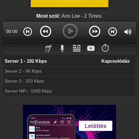
Rádió beágyazás
Ágyazd be weboldaladba
Most szól:
Ann Lee - 2 Times
Online rádió készítés
Készítés lépésről lépésre
00:00
⏱️
Server 1 - 192 Kbps
Kapcsolódás
Server 2 - 96 Kbps
Server 3 - 320 Kbps
Server HiFi - 1000 Kbps