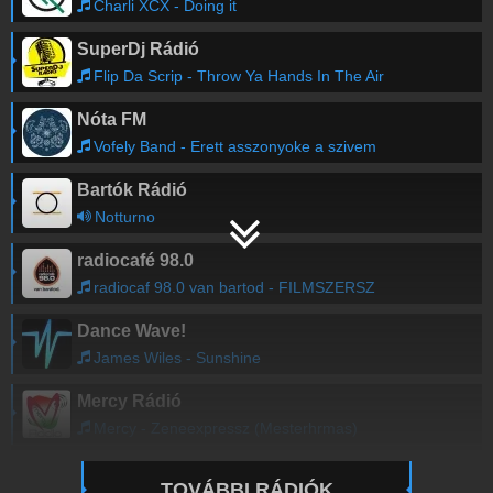
Charli XCX - Doing it
SuperDj Rádió
Flip Da Scrip - Throw Ya Hands In The Air
Nóta FM
Vofely Band - Erett asszonyoke a szivem
Bartók Rádió
Notturno
radiocafé 98.0
radiocaf 98.0 van bartod - FILMSZERSZ
Dance Wave!
James Wiles - Sunshine
Mercy Rádió
Mercy - Zeneexpressz (Mesterhrmas)
TOVÁBBI RÁDIÓK