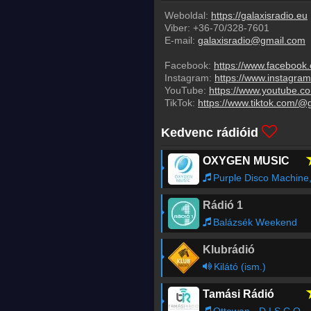
Weboldal:
https://galaxisradio.eu
Viber:
+36-70/328-7601
E-mail:
galaxisradio@gmail.com
Facebook:
https://www.faceboo
Instagram:
https://www.instagram
YouTube:
https://www.youtube.c
TikTok:
https://www.tiktok.com/@g
Kedvenc rádióid
OXYGEN MUSIC
Purple Disco Machine, Kungs - Substitutio
Rádió 1
Balázsék Weekend
Klubrádió
Kilátó (ism.)
Tamási Rádió