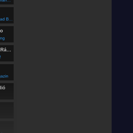
dóval
- Dura (Remix)
io
ing
Marosvásárhelyi Rádió
!
azin
dió