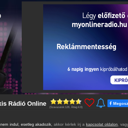
xis Rádió Online
Megosz
(Szavazatok:
126
, Átlag:
4.6
)
nem indul, esetleg akadozik,
akkor kérlek írj a
kapcsolat oldalon
, vag