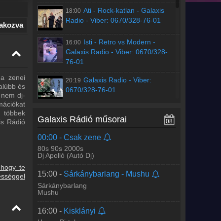
Ati
-
Rock-katlan - Galaxis
18:00
Radio - Viber: 0670/328-76-01
lakozva
Isti
-
Retro vs Modern -
16:00
Galaxis Radio - Viber: 0670/328-
76-01
 a zenei
Galaxis Radio
-
Viber:
20:19
alúbb és
0670/328-76-01
 nem dj-
ációkat
NRGy
-
Settenkedő - Galaxis
18:00
n többek
Galaxis Rádió műsorai
Radio - Viber: 0670/328-76-01
is Rádió
08
00:00 -
Csak zene
NRGy-Settenkedos
17:58
80s 90s 2000s
(Galaxisradio)
Dj Apolló (Autó Dj)
 hogy te
15:00 -
Sárkánybarlang - Mushu
Dj Zozo
-
Zenetár Zozóval -
16:00
ességgel
Galaxis Radio - Viber: 0670/328-
Sárkánybarlang
Mushu
76-01
16:00 -
Kisklányi
Galaxis Radio
-
Viber:
20:42