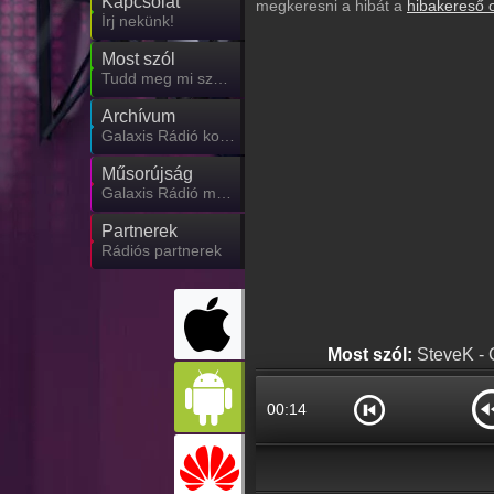
Kapcsolat
megkeresni a hibát a
hibakereső 
Írj nekünk!
Most szól
Tudd meg mi szólt eddig
Archívum
Galaxis Rádió korábbi adásai
Műsorújság
Galaxis Rádió műsorai
Partnerek
Rádiós partnerek
Most szól:
SteveK - 
00:15