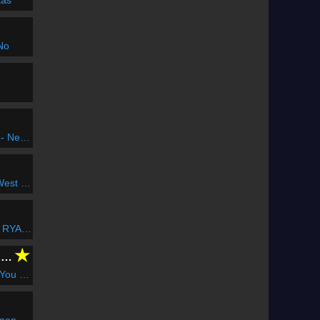
tás
 No
ét hazád
d Girls
t Hold Us
★
CLUBFLASHH Radio
o Edit)