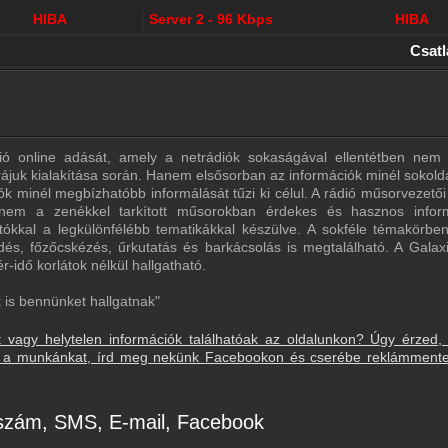
HIBA
Server 2 - 96 Kbps
HIBA
Csat
ió online adását, amely a netrádiók sokaságával ellentétben nem
ájuk kialakítása során. Hanem elsősorban az információk minél sokold
tók minél megbízhatóbb informálását tűzi ki célul. A rádió műsorvezetői
em a zenékkel tarkított műsorokban érdekes és hasznos inform
tókkal a legkülönfélébb tematikákkal készülve. A sokféle témakörbe
dés, főzőcskézés, űrkutatás és barkácsolás is megtalálható. A Galax
-idő korlátok nélkül hallgatható.
k is bennünket hallgatnak"
t vagy helytelen információk találhatóak az oldalunkon? Úgy érzed,
sd a munkánkat, írd meg nekünk Facebookon és cserébe reklámment
nszám, SMS, E-mail, Facebook