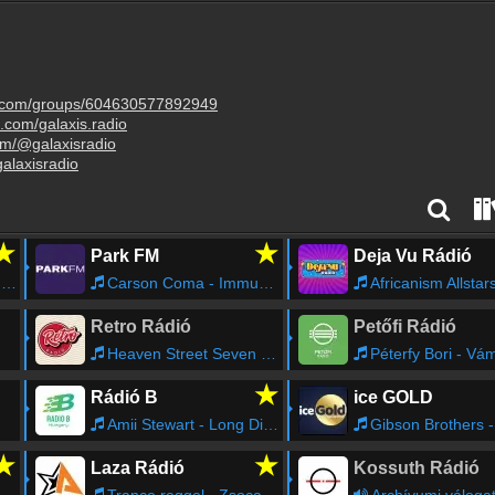
k.com/groups/604630577892949
.com/galaxis.radio
om/@galaxisradio
alaxisradio
★
★
Park FM
Deja Vu Rádió
n
Carson Coma - Immunissá válunk
Africanism Allstars - Summe
Retro Rádió
Petőfi Rádió
Heaven Street Seven - Hol van az a krézi srác
Péterfy Bori - Vá
★
Rádió B
ice GOLD
Amii Stewart - Long Disco Version
Gibson Brothers - Que Sera
★
★
Laza Rádió
Kossuth Rádió