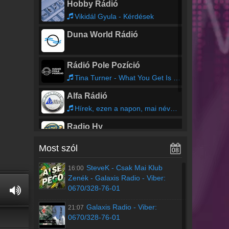
Hobby Rádió
Vikidál Gyula - Kérdések
Duna World Rádió
Rádió Pole Pozíció
Tina Turner - What You Get Is What You See
Alfa Rádió
Hírek, ezen a napon, mai névnap és időjárás
Radio Hy
Bodybangers, Chris van Dutch - Livin' on a Prayer
Most szól
08
Topfm Nyíregyháza
SteveK
-
Csak Mai Klub
16:00
Csak Top Slágerek
Zenék - Galaxis Radio - Viber:
0670/328-76-01
Galaxis Radio
-
Viber:
21:07
0670/328-76-01