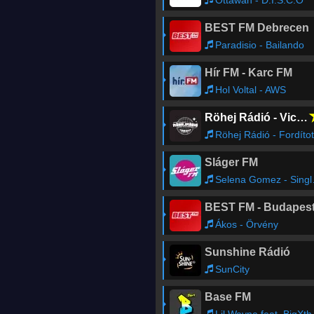
Ottawan - D.I.S.C.O
BEST FM Debrecen
Paradisio - Bailando
Hír FM - Karc FM
Hol Voltal - AWS
Röhej Rádió - Vicc az egész
Röhej Rádió - FordítottVicc01
Sláger FM
Selena Gomez - Single Soon
BEST FM - Budapes
Ákos - Örvény
Sunshine Rádió
SunCity
Base FM