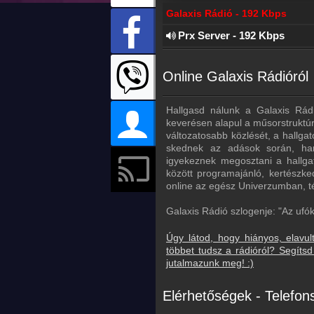
Galaxis Rádió - 192 Kbps
Prx Server - 192 Kbps
Online Galaxis Rádióról
Hallgasd nálunk a Galaxis Rád
keverésen alapul a műsorstruktúr
változatosabb közlését, a hallga
skednek az adások során, han
igyekeznek megosztani a hallga
között programajánló, kertészke
online az egész Univerzumban, tér
Galaxis Rádió szlogenje: "Az ufó
Úgy látod, hogy hiányos, elavul
többet tudsz a rádióról? Segít
jutalmazunk meg! :)
Elérhetőségek - Telefo