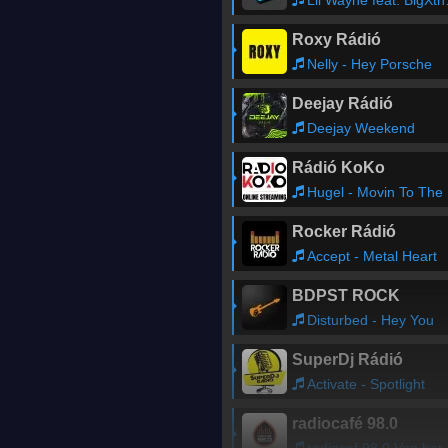
Lil Wayne feat. BigXthaPlug & Jay Jones - Hip-Hop
Roxy Rádió
Nelly - Hey Porsche
Deejay Rádió
Deejay Weekend
Rádió KoKo
Hugel - Movin To The Sun 2026
Rocker Rádió
Accept - Metal Heart
BDPST ROCK
Disturbed - Hey You
SuperDj Rádió
Activate - Spotlight
radiocafé 98.0