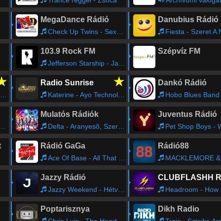
Trance reggel - Zsoca
Archívumi váloga
MegaDance Rádió
Danubius Rádió
Check Up Twins - Sexy Teacher
Fiesta - Szeret A
103.9 Rock FM
Szépvíz FM
Jefferson Starship - Jane
★
★
Radio Sunrise
Dankó Rádió
Katerine - Ayo Technology (Milen & Vasco C Remix)
Hobo Blues Band - Nem lehet k
Mulatós Rádiók
Juventus Rádió
Delta - Aranyesõ, Szeretlek Szeretlek
Pet Shop Boys - West En
t
Rádió GaGa
Rádió88
Ace Of Base - All That She Wants
MACKLEMORE & RYAN LEWIS - Can'
Jazzy Rádió
Jazzy Weekend - Hétvégén is Jazzy!
Headroom - How You Feel (Radi
Poptarisznya
Dikh Radio