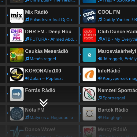
Chris Luis - The Heart Of The City
Trajo - Sztojka Arman
Mix Rádió
COOL FM
Pulsedriver feat Dj Cupi - Cambodia 2021 (Stark'Manly Remix)
Daddy Yankee / Bad Bunny / Becky G / Natti Natasha 
DHR FM - Deep House Radio
Club Dance Rad
FUTURA - Ahmed Abdurahimli & redfeel - Crave [Mark Music Records]
ATB - My Everyth
Csukás Meserádió
Mesés reggel
Jó reggelt, Erdély
KORONAfm100
InfoRádió
Zalán – Popfeszt
Könyvpercek mag
Forrás Rádió
Nemzeti Sportrá
Sportreggel
Nóta FM
Bartók Rádió
Matyi es a Hegedus feat. Jolly - Legyel a parom
Hangfogó
Dance Wave!
Mercy Rádió