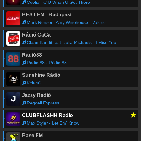
Coolio - C U When U Get There
BEST FM - Budapest
Mark Ronson, Amy Winehouse - Valerie
Rádió GaGa
Clean Bandit feat. Julia Michaels - I Miss You
Rádió88
Rádió 88 - Rádió 88
Sunshine Rádió
Keltető
Jazzy Rádió
Reggeli Express
★
CLUBFLASHH Radio
Max Styler - Let Em' Know
Base FM