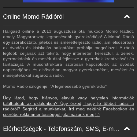
Online Momó Rádióról
Hallgasd online a 2013 augusztusa óta működő Momó Rádiót,
amely Magyarország legmesésebb gyerekrádiója! A Momó Rádió
egy szórakoztató, játékos és ismeretterjesztő rádió, ami elsősorban
az óvodás és kisiskolás hallgatókat próbálja megcélozni. A rádió
legfőbb céljának azt tekinti, hogy interneten keresztül, a zenék,
gyermekdalok és mesék által fejlessze a gyerekek kreativitását és
fantáziáját. A műsorstruktúra szorosan kapcsolódik az óvodák
napirendjéhez és elsősorban magyar gyerekzenéket, meséket és
mesejátékokat sugároz a rádió.
Momó Rádió szlogenje: "A legmesésebb gyerekrádió"
Úgy látod, hogy hiányos, elavult vagy helytelen információk
találhatóak az oldalunkon? Úgy érzed, hogy te többet tudsz a
rádióról? Segítsd a munkánkat, írd meg nekünk Facebookon és
cserébe reklámmentességgel jutalmazunk meg! :)
Elérhetőségek - Telefonszám, SMS, E-mail, Facebook