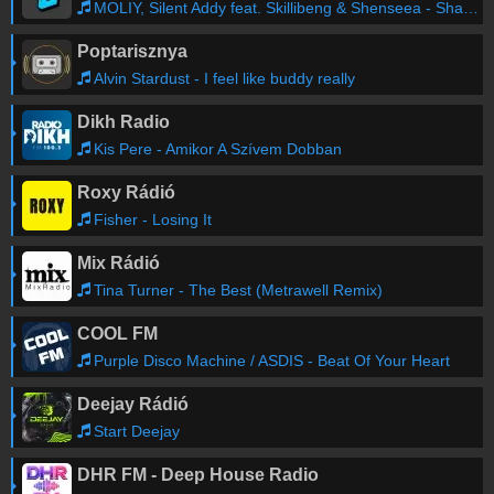
MOLIY, Silent Addy feat. Skillibeng & Shenseea - Shake It To The Max (FLY) [Remix]
Poptarisznya
Alvin Stardust - I feel like buddy really
Dikh Radio
Kis Pere - Amikor A Szívem Dobban
Roxy Rádió
Fisher - Losing It
Mix Rádió
Tina Turner - The Best (Metrawell Remix)
COOL FM
Purple Disco Machine / ASDIS - Beat Of Your Heart
Deejay Rádió
Start Deejay
DHR FM - Deep House Radio