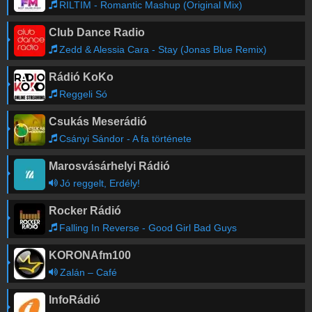
RILTIM - Romantic Mashup (Original Mix)
Club Dance Radio
Zedd & Alessia Cara - Stay (Jonas Blue Remix)
Rádió KoKo
Reggeli Só
Csukás Meserádió
Csányi Sándor - A fa története
Marosvásárhelyi Rádió
Jó reggelt, Erdély!
Rocker Rádió
Falling In Reverse - Good Girl Bad Guys
KORONAfm100
Zalán – Café
InfoRádió