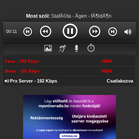
Most szól:
StafÃ©ta - Ãgen - fÃ¶ldÃ¶n
00:11
⏱️
Zene - 192 Kbps
HIBA
Mese - 192 Kbps
HIBA
Prx Server - 192 Kbps
Csatlakozva