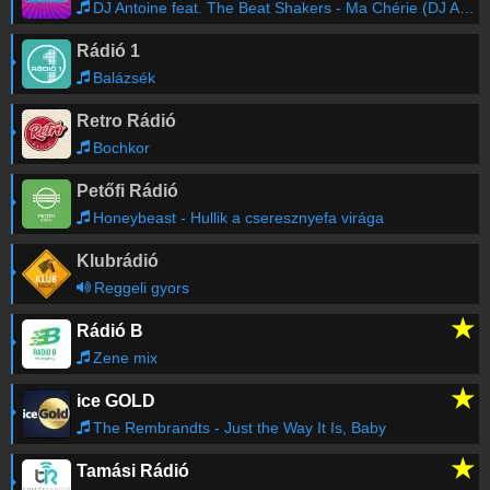
DJ Antoine feat. The Beat Shakers - Ma Chérie (DJ Antoine & Mad Mark 2K12 Radio Edit)
Rádió 1
Balázsék
Retro Rádió
Bochkor
Petőfi Rádió
Honeybeast - Hullik a cseresznyefa virága
Klubrádió
Reggeli gyors
★
Rádió B
Zene mix
★
ice GOLD
The Rembrandts - Just the Way It Is, Baby
★
Tamási Rádió