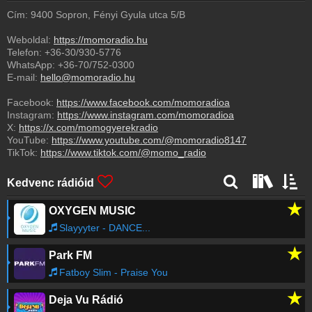
Cím: 9400 Sopron, Fényi Gyula utca 5/B
Weboldal:
https://momoradio.hu
Telefon:
+36-30/930-5776
WhatsApp:
+36-70/752-0300
E-mail:
hello@momoradio.hu
Facebook:
https://www.facebook.com/momoradioa
Instagram:
https://www.instagram.com/momoradioa
X:
https://x.com/momogyerekradio
YouTube:
https://www.youtube.com/@momoradio8147
TikTok:
https://www.tiktok.com/@momo_radio
Kedvenc rádióid
★
OXYGEN MUSIC
Slayyyter - DANCE...
★
Park FM
Fatboy Slim - Praise You
★
Deja Vu Rádió