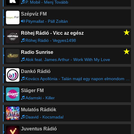
P. Mobil - Menj Tovább
Szépvíz FM
Pitymallat - Páll Zoltán
★
Röhej Rádió - Vicc az egész
Röhej Rádió - Vegyes1498
★
Radio Sunrise
Alok feat. James Arthur - Work With My Love
Dankó Rádió
Kovács Apollónia - Talán majd egy napon elmondom tenéked
Sláger FM
Adamski - Killer
Mulatós Rádiók
Daavid - Kocsmadal
Juventus Rádió