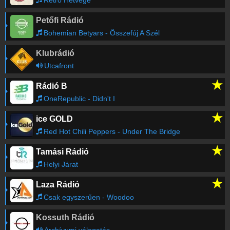
Retro Hétvége
Petőfi Rádió
Régebbi számok lekérése
Bohemian Betyars - Összefúj A Szél
Klubrádió
Utcafront
★
Rádió B
OneRepublic - Didn't I
★
ice GOLD
Red Hot Chili Peppers - Under The Bridge
★
Tamási Rádió
Helyi Járat
★
Laza Rádió
Csak egyszerűen - Woodoo
Kossuth Rádió