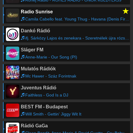
Röhej Rádió - RÖHEJ RÁDIÓ - ÖNÖK KÜLDTÉK39
★
Radio Sunrise
Camila Cabello feat. Young Thug - Havana (Denis First Radio Remix)
Dankó Rádió
ifj. Sárközy Lajos és zenekara - Szeretnélek újra rózsák között látni; Lassú tánccsárdás; Erdő szélén puszta csárda; Friss csárdás
Sláger FM
Anne-Marie - Our Song (PI)
Mulatós Rádiók
Mc Hawer - Száz Forintnak
Juventus Rádió
Faithless - God Is a DJ
BEST FM - Budapest
Will Smith - Gettin' Jiggy Wit It
Rádió GaGa