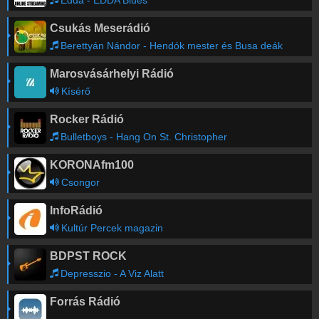
Edda - EDDA Blues
Csukás Meserádió
Berettyán Nándor - Hendók mester és Busa deák
Marosvásárhelyi Rádió
Kísérő
Rocker Rádió
Bulletboys - Hang On St. Christopher
KORONAfm100
Csongor
InfoRádió
Kultúr Percek magazin
BDPST ROCK
Depresszio - A Viz Alatt
Forrás Rádió