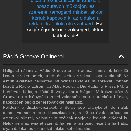
oldal a továbbiakban is stabilan,
hosszútávon működjön, és
szeretnél támogatni minket, akkor
kérjük kapcsold ki az oldalon a
reklámokat blokkoló szoftvert!
Ha
segítségre lenne szükséged, akkor
kattints ide!
Rádió Groove Onlineról
Hallgasd nálunk a Rádió Groove online adását, melynek készítői
ismert szakemberek, több évtizedes szakmai tapasztalattal! Az
elmúlt években hallhattad munkatársaikat és műsoraikat, többek
között a Rádió Extrém, az Aktív Rádió, a Dió Rádió, a Frisss FM, a
Fehérvár Rádió, a Rádió 6, vagy akár a Sláger FM frekvenciáin. A
Groove-on a hiánypótló zenei válogatás mellett óránként híreket,
napközben pedig zenei rovatokat hallhatsz.
Felidézik a diszkókorszakot, a 80-as pop aranykorát, de náluk
otthon vannak a rock klasszikusai is, a 90-es évek európai és
amerikai sikerei, valamint itt szólnak napjaink legjobb előadói is.
Náluk nem az évjárat számít, hanem a minőség, ezért is hallhatsz
olyan dalokat és előadókat, akiket sehol máshol!