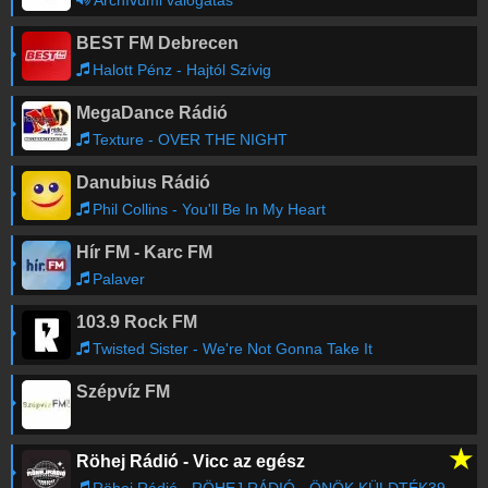
Archívumi válogatás
BEST FM Debrecen
Halott Pénz - Hajtól Szívig
MegaDance Rádió
Texture - OVER THE NIGHT
Danubius Rádió
Phil Collins - You'll Be In My Heart
Hír FM - Karc FM
Palaver
103.9 Rock FM
Twisted Sister - We're Not Gonna Take It
Szépvíz FM
★
Röhej Rádió - Vicc az egész