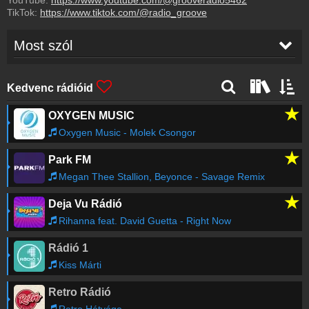
YouTube:
https://www.youtube.com/@grooveradio5462
TikTok:
https://www.tiktok.com/@radio_groove
Most szól
Richard Marx
-
Endless Summer Nights
16:56
Kedvenc rádióid
★
OXYGEN MUSIC
Irene Cara
-
What A Feeling
16:52
Oxygen Music - Molek Csongor
★
Park FM
Janet Jackson
-
When I Think of You
16:48
Megan Thee Stallion, Beyonce - Savage Remix
★
Deja Vu Rádió
Police
-
Every Breath You Take
16:44
Rihanna feat. David Guetta - Right Now
Rádió 1
Four Tops
-
Loco In Acapulco
16:40
Kiss Márti
Retro Rádió
Cheap Trick
-
The Flame
16:36