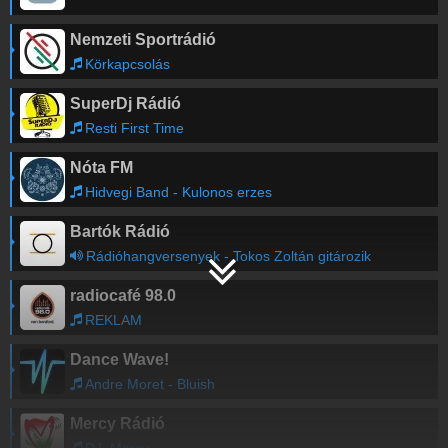
Nemzeti Sportrádió
Körkapcsolás
SuperDj Rádió
Resti First Time
Nóta FM
Hidvegi Band - Kulonos erzes
Bartók Rádió
Rádióhangversenyek - Tokos Zoltán gitározik
radiocafé 98.0
REKLAM
Dance Wave!
Andre Moret - Bluish
Mercy Rádió