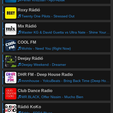
Fehér Krisztián - Ajtó-Ablak
Roxy Rádió
Twenty One Pilots - Stressed Out
Mix Rádió
Master KG & David Guetta vs Ultra Nate - Shine Your Fre Light (Santaniello x Parisi x La Mantia & B - Sights Mash Bootleg Extended Mix)
COOL FM
Mohtiv - Need You (Right Now)
Deejay Rádió
Deejay Weekend - Dreamer
DHR FM - Deep House Radio
mnmhouse - YolcuBeats - Bring Back Time (Deep House Remix)
Club Dance Radio
MR.BLACK, Offer Nissim - Mucho Bien
Rádió KoKo