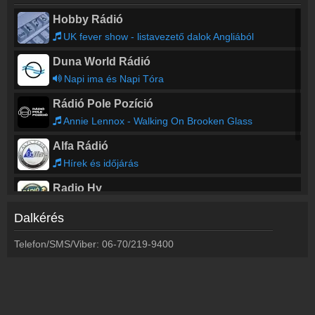
Hobby Rádió
UK fever show - listavezető dalok Angliából
Duna World Rádió
Napi ima és Napi Tóra
Rádió Pole Pozíció
Annie Lennox - Walking On Brooken Glass
Alfa Rádió
Hírek és időjárás
Radio Hy
Sógorok - Nád a házam teteje/Már minálunk babám
Dalkérés
Topfm Nyíregyháza
Telefon/SMS/Viber: 06-70/219-9400
Saturday Party