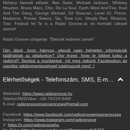
Néhány kiemelt előadó: Bee Gees, Michael Jackson, Whitney
Houston, Bruno Mars, Chic, De La Soul, Earth Wind And Fire, Kool
And The Gang, George Michael, Ed Sheeran, Level 42, Prince,
Madonna, Pointer Sisters, Sia, Tone Loc, Simply Red, Rihanna,
Toto. Fedezd fel Te is a Rádió Groove-ot, és formáld ízlésed
szerint!
Rádió Groove szlogenje: "Életünk kedvenc zenéi!"
Úgy látod, hogy hiányos, elavult vagy helytelen információk
találhatóak az oldalunkon? Úgy érzed, hogy te többet tudsz a
rádióról? Segítsd a munkánkat, írd meg nekünk Facebookon és
cserébe reklámmentességgel jutalmazunk meg! :)
Elérhetőségek - Telefonszám, SMS, E-mail, Facebook
Weboldal:
https://www.radiogroove.hu
Telefon/SMS/Viber:
+36-70/219-9400
E-mail:
radiogroovemagyarorszag@gmail.com
Facebook:
https://www.facebook.com/radiogroovemagyarorszag
Instagram:
https://www.instagram.com/radiogroove
X:
https://x.com/radiogroovehu