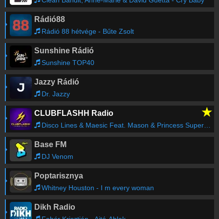
Clean Bandit, Anne-Marie & David Guetta - Cry Baby
Rádió88
Rádió 88 hétvége - Bűte Zsolt
Sunshine Rádió
Sunshine TOP40
Jazzy Rádió
Dr. Jazzy
★
CLUBFLASHH Radio
Disco Lines & Maesic Feat. Mason & Princess Superstar - Push It (Extended Mix)
Base FM
DJ Venom
Poptarisznya
Whitney Houston - I m every woman
Dikh Radio